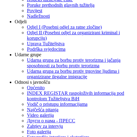
Poruke prethodnih glavnih tužitelja
Povijest
Nadležnosti
Odjeli
Odjel I (Posebni odjel za ratne zločine)
Odjel II (Posebni odjel za organizirani kriminal i
korupciju)
Uprava Tužiteljstva
Podrška svjedocima
Udarne grupe
Udarna grupa za borbu protiv terorizma i jačanja
sposobnosti za borbu protiv terorizma
Udarna grupa za borbu protiv trgovine ljudima i
organizirane ilegalne imigracije
Odnosi s javnošću
Općenito
INDEX REGISTAR raspoloživih informacija pod
kontrolom Tužiteljstva BiH
Vodič o pristupu informacijama
Najčešća pitanja
Video galerija
Други о нама - ПРЕСC
Zahtjev za intervju
Foto galerija