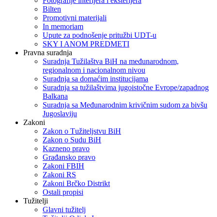
Fotografije interijera i eksterijera
Bilten
Promotivni materijali
In memoriam
Upute za podnošenje pritužbi UDT-u
SKY I ANOM PREDMETI
Pravna suradnja
Suradnja Tužilaštva BiH na međunarodnom,
regionalnom i nacionalnom nivou
Suradnja sa domaćim institucijama
Suradnja sa tužilaštvima jugoistočne Evrope/zapadnog
Balkana
Suradnja sa Međunarodnim krivičnim sudom za bivšu
Jugoslaviju
Zakoni
Zakon o Тužiteljstvu BiH
Zakon o Sudu BiH
Kazneno pravo
Građansko pravo
Zakoni FBIH
Zakoni RS
Zakoni Brčko Distrikt
Ostali propisi
Tužitelji
Glavni tužitelj