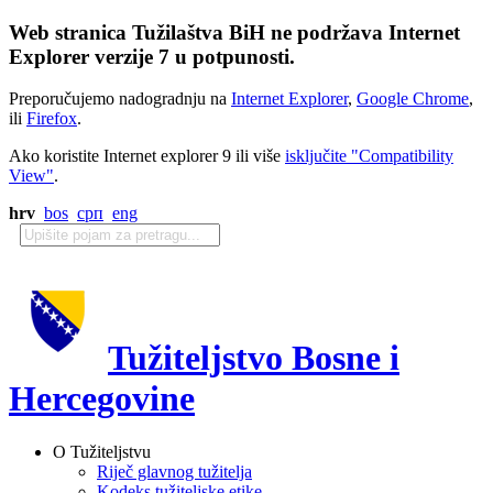
Web stranica Tužilaštva BiH ne podržava Internet
Explorer verzije 7 u potpunosti.
Preporučujemo nadogradnju na
Internet Explorer
,
Google Chrome
,
ili
Firefox
.
Ako koristite Internet explorer 9 ili više
isključite "Compatibility
View"
.
hrv
bos
срп
eng
Tužiteljstvo Bosne i
Hercegovine
O Tužiteljstvu
Riječ glavnog tužitelja
Kodeks tužiteljske etike