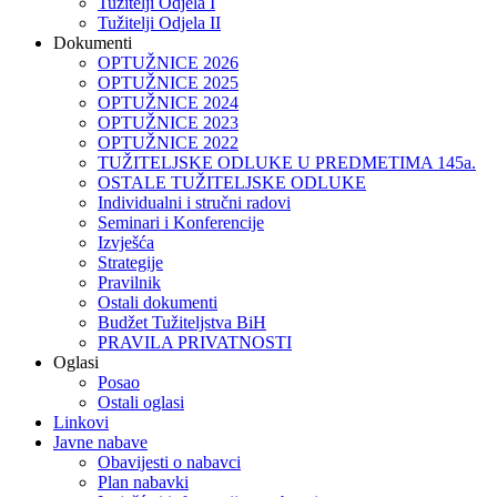
Tužitelji Odjela I
Tužitelji Odjela II
Dokumenti
OPTUŽNICE 2026
OPTUŽNICE 2025
OPTUŽNICE 2024
OPTUŽNICE 2023
OPTUŽNICE 2022
TUŽITELJSKE ODLUKE U PREDMETIMA 145a.
OSTALE TUŽITELJSKE ODLUKE
Individualni i stručni radovi
Seminari i Konferencije
Izvješća
Strategije
Pravilnik
Ostali dokumenti
Budžet Tužiteljstva BiH
PRAVILA PRIVATNOSTI
Oglasi
Posao
Ostali oglasi
Linkovi
Javne nabave
Obavijesti o nabavci
Plan nabavki