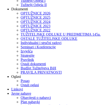
Tužitelji Odjela I
Tužitelji Odjela II
Dokumenti
OPTUŽNICE 2026
OPTUŽNICE 2025
OPTUŽNICE 2024
OPTUŽNICE 2023
OPTUŽNICE 2022
TUŽITELJSKE ODLUKE U PREDMETIMA 145a.
OSTALE TUŽITELJSKE ODLUKE
Individualni i stručni radovi
Seminari i Konferencije
Izvješća
Strategije
Pravilnik
Ostali dokumenti
Budžet Tužiteljstva BiH
PRAVILA PRIVATNOSTI
Oglasi
Posao
Ostali oglasi
Linkovi
Javne nabave
Obavijesti o nabavci
Plan nabavki