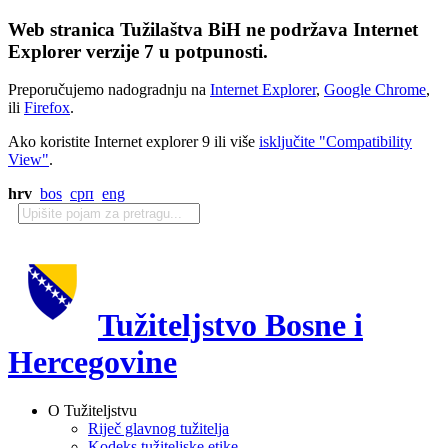
Web stranica Tužilaštva BiH ne podržava Internet
Explorer verzije 7 u potpunosti.
Preporučujemo nadogradnju na
Internet Explorer
,
Google Chrome
,
ili
Firefox
.
Ako koristite Internet explorer 9 ili više
isključite "Compatibility
View"
.
hrv
bos
срп
eng
Tužiteljstvo Bosne i
Hercegovine
O Tužiteljstvu
Riječ glavnog tužitelja
Kodeks tužiteljske etike