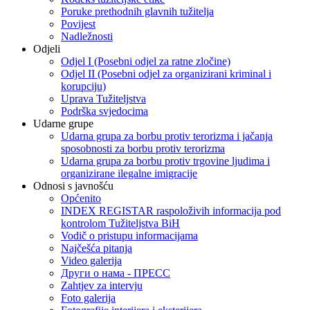
Poruke prethodnih glavnih tužitelja
Povijest
Nadležnosti
Odjeli
Odjel I (Posebni odjel za ratne zločine)
Odjel II (Posebni odjel za organizirani kriminal i
korupciju)
Uprava Tužiteljstva
Podrška svjedocima
Udarne grupe
Udarna grupa za borbu protiv terorizma i jačanja
sposobnosti za borbu protiv terorizma
Udarna grupa za borbu protiv trgovine ljudima i
organizirane ilegalne imigracije
Odnosi s javnošću
Općenito
INDEX REGISTAR raspoloživih informacija pod
kontrolom Tužiteljstva BiH
Vodič o pristupu informacijama
Najčešća pitanja
Video galerija
Други о нама - ПРЕСC
Zahtjev za intervju
Foto galerija