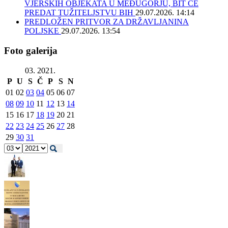
VJERSKIH OBJEKATA U MEĐUGORJU, BIT ĆE
PREDAT TUŽITELJSTVU BIH
29.07.2026. 14:14
PREDLOŽEN PRITVOR ZA DRŽAVLJANINA
POLJSKE
29.07.2026. 13:54
Foto galerija
03. 2021.
P
U
S
Č
P
S
N
01
02
03
04
05
06
07
08
09
10
11
12
13
14
15
16
17
18
19
20
21
22
23
24
25
26
27
28
29
30
31