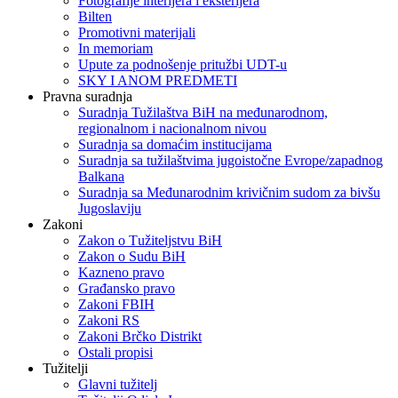
Fotografije interijera i eksterijera
Bilten
Promotivni materijali
In memoriam
Upute za podnošenje pritužbi UDT-u
SKY I ANOM PREDMETI
Pravna suradnja
Suradnja Tužilaštva BiH na međunarodnom,
regionalnom i nacionalnom nivou
Suradnja sa domaćim institucijama
Suradnja sa tužilaštvima jugoistočne Evrope/zapadnog
Balkana
Suradnja sa Međunarodnim krivičnim sudom za bivšu
Jugoslaviju
Zakoni
Zakon o Тužiteljstvu BiH
Zakon o Sudu BiH
Kazneno pravo
Građansko pravo
Zakoni FBIH
Zakoni RS
Zakoni Brčko Distrikt
Ostali propisi
Tužitelji
Glavni tužitelj