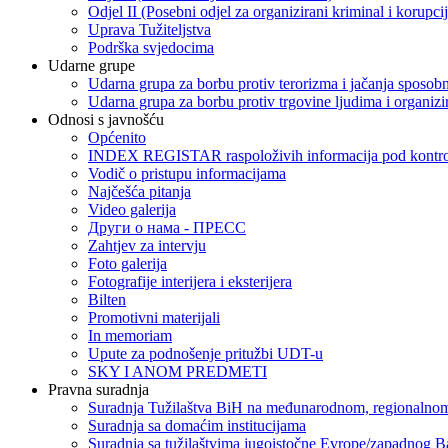
Odjel II (Posebni odjel za organizirani kriminal i korupci
Uprava Tužiteljstva
Podrška svjedocima
Udarne grupe
Udarna grupa za borbu protiv terorizma i jačanja sposobn
Udarna grupa za borbu protiv trgovine ljudima i organizir
Odnosi s javnošću
Općenito
INDEX REGISTAR raspoloživih informacija pod kontrol
Vodič o pristupu informacijama
Najčešća pitanja
Video galerija
Други о нама - ПРЕСC
Zahtjev za intervju
Foto galerija
Fotografije interijera i eksterijera
Bilten
Promotivni materijali
In memoriam
Upute za podnošenje pritužbi UDT-u
SKY I ANOM PREDMETI
Pravna suradnja
Suradnja Tužilaštva BiH na međunarodnom, regionalnom
Suradnja sa domaćim institucijama
Suradnja sa tužilaštvima jugoistočne Evrope/zapadnog B