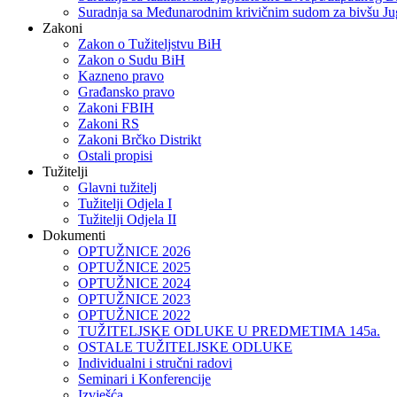
Suradnja sa Međunarodnim krivičnim sudom za bivšu Ju
Zakoni
Zakon o Тužiteljstvu BiH
Zakon o Sudu BiH
Kazneno pravo
Građansko pravo
Zakoni FBIH
Zakoni RS
Zakoni Brčko Distrikt
Ostali propisi
Tužitelji
Glavni tužitelj
Tužitelji Odjela I
Tužitelji Odjela II
Dokumenti
OPTUŽNICE 2026
OPTUŽNICE 2025
OPTUŽNICE 2024
OPTUŽNICE 2023
OPTUŽNICE 2022
TUŽITELJSKE ODLUKE U PREDMETIMA 145a.
OSTALE TUŽITELJSKE ODLUKE
Individualni i stručni radovi
Seminari i Konferencije
Izvješća