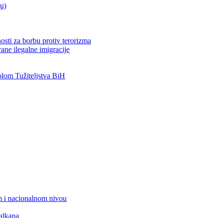
ju)
osti za borbu protiv terorizma
ane ilegalne imigracije
om Tužiteljstva BiH
 i nacionalnom nivou
alkana