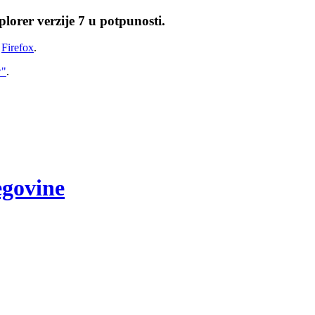
lorer verzije 7 u potpunosti.
i
Firefox
.
w"
.
egovine