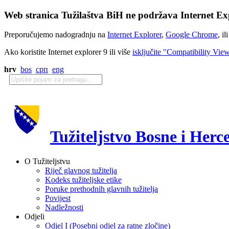
Web stranica Tužilaštva BiH ne podržava Internet Exp
Preporučujemo nadogradnju na
Internet Explorer
,
Google Chrome
, il
Ako koristite Internet explorer 9 ili više
isključite "Compatibility Vie
hrv
bos
срп
eng
Tužiteljstvo Bosne i Herc
O Tužiteljstvu
Riječ glavnog tužitelja
Kodeks tužiteljske etike
Poruke prethodnih glavnih tužitelja
Povijest
Nadležnosti
Odjeli
Odjel I (Posebni odjel za ratne zločine)