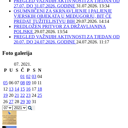
PREGLED VAŽNIJIH AKTIVNOSTI ZA TJEDAN OD
27.07. DO 31.07.2026. GODINE
31.07.2026. 13:34
OSUMNJIČENI ZA SKRNAVLJENJE I PALJENJE
VJERSKIH OBJEKATA U MEĐUGORJU, BIT ĆE
PREDAT TUŽITELJSTVU BIH
29.07.2026. 14:14
PREDLOŽEN PRITVOR ZA DRŽAVLJANINA
POLJSKE
29.07.2026. 13:54
PREGLED VAŽNIJIH AKTIVNOSTI ZA TJEDAN OD
20.07. DO 24.07.2026. GODINE
24.07.2026. 11:17
Foto galerija
07. 2021.
P
U
S
Č
P
S
N
01
02
03
04
05
06
07
08
09
10
11
12
13
14
15
16
17
18
19
20
21
22
23
24
25
26
27
28
29
30
31