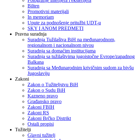
Fotografije interijera i eksterijera
Bilten
Promotivni materijali
In memoriam
Upute za podnošenje pritužbi UDT-u
SKY I ANOM PREDMETI
Pravna suradnja
Suradnja Tužilaštva BiH na međunarodnom,
regionalnom i nacionalnom nivou
Suradnja sa domaćim institucijama
Suradnja sa tužilaštvima jugoistočne Evrope/zapadnog
Balkana
Suradnja sa Međunarodnim krivičnim sudom za bivšu
Jugoslaviju
Zakoni
Zakon o Тužiteljstvu BiH
Zakon o Sudu BiH
Kazneno pravo
Građansko pravo
Zakoni FBIH
Zakoni RS
Zakoni Brčko Distrikt
Ostali propisi
Tužitelji
Glavni tužitelj