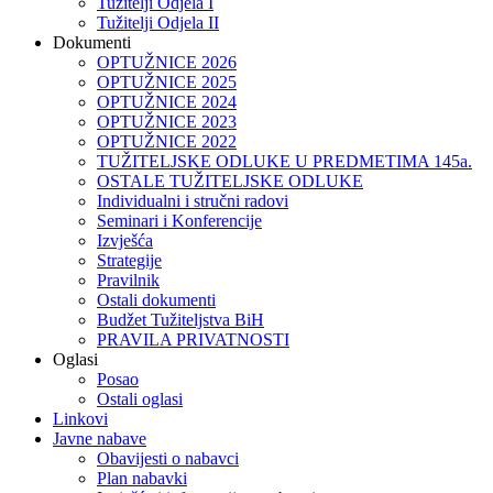
Tužitelji Odjela I
Tužitelji Odjela II
Dokumenti
OPTUŽNICE 2026
OPTUŽNICE 2025
OPTUŽNICE 2024
OPTUŽNICE 2023
OPTUŽNICE 2022
TUŽITELJSKE ODLUKE U PREDMETIMA 145a.
OSTALE TUŽITELJSKE ODLUKE
Individualni i stručni radovi
Seminari i Konferencije
Izvješća
Strategije
Pravilnik
Ostali dokumenti
Budžet Tužiteljstva BiH
PRAVILA PRIVATNOSTI
Oglasi
Posao
Ostali oglasi
Linkovi
Javne nabave
Obavijesti o nabavci
Plan nabavki