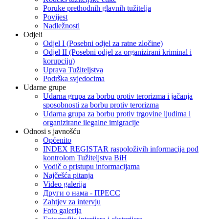
Poruke prethodnih glavnih tužitelja
Povijest
Nadležnosti
Odjeli
Odjel I (Posebni odjel za ratne zločine)
Odjel II (Posebni odjel za organizirani kriminal i
korupciju)
Uprava Tužiteljstva
Podrška svjedocima
Udarne grupe
Udarna grupa za borbu protiv terorizma i jačanja
sposobnosti za borbu protiv terorizma
Udarna grupa za borbu protiv trgovine ljudima i
organizirane ilegalne imigracije
Odnosi s javnošću
Općenito
INDEX REGISTAR raspoloživih informacija pod
kontrolom Tužiteljstva BiH
Vodič o pristupu informacijama
Najčešća pitanja
Video galerija
Други о нама - ПРЕСC
Zahtjev za intervju
Foto galerija