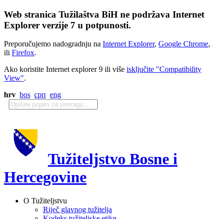
Web stranica Tužilaštva BiH ne podržava Internet
Explorer verzije 7 u potpunosti.
Preporučujemo nadogradnju na
Internet Explorer
,
Google Chrome
,
ili
Firefox
.
Ako koristite Internet explorer 9 ili više
isključite "Compatibility
View"
.
hrv
bos
срп
eng
Tužiteljstvo Bosne i
Hercegovine
O Tužiteljstvu
Riječ glavnog tužitelja
Kodeks tužiteljske etike