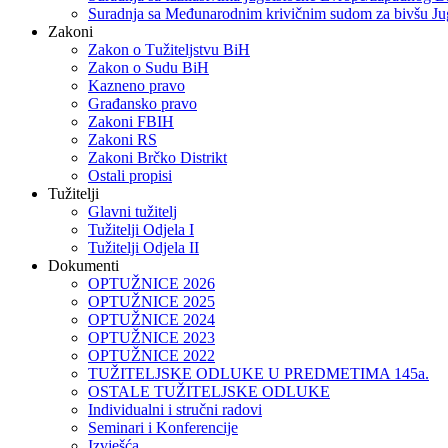
Suradnja sa Međunarodnim krivičnim sudom za bivšu Ju
Zakoni
Zakon o Тužiteljstvu BiH
Zakon o Sudu BiH
Kazneno pravo
Građansko pravo
Zakoni FBIH
Zakoni RS
Zakoni Brčko Distrikt
Ostali propisi
Tužitelji
Glavni tužitelj
Tužitelji Odjela I
Tužitelji Odjela II
Dokumenti
OPTUŽNICE 2026
OPTUŽNICE 2025
OPTUŽNICE 2024
OPTUŽNICE 2023
OPTUŽNICE 2022
TUŽITELJSKE ODLUKE U PREDMETIMA 145a.
OSTALE TUŽITELJSKE ODLUKE
Individualni i stručni radovi
Seminari i Konferencije
Izvješća