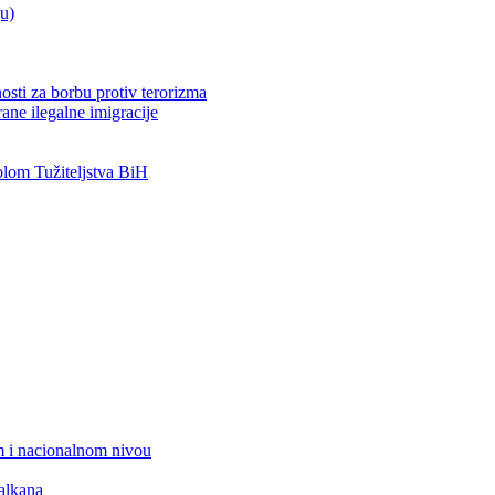
ju)
osti za borbu protiv terorizma
ane ilegalne imigracije
om Tužiteljstva BiH
 i nacionalnom nivou
alkana