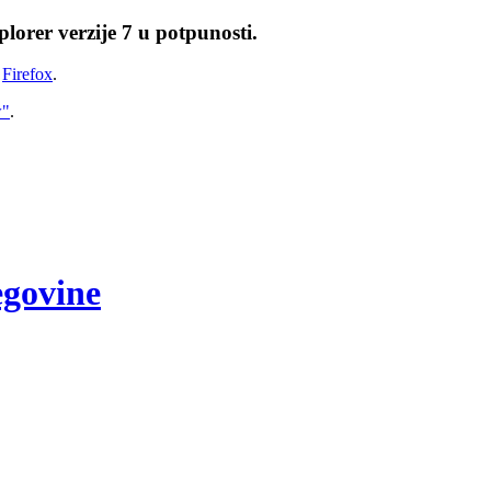
lorer verzije 7 u potpunosti.
i
Firefox
.
w"
.
egovine