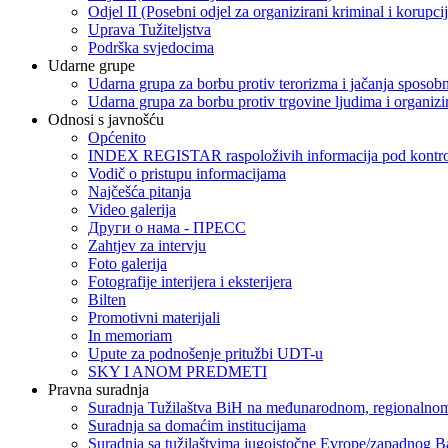
Odjel II (Posebni odjel za organizirani kriminal i korupci
Uprava Tužiteljstva
Podrška svjedocima
Udarne grupe
Udarna grupa za borbu protiv terorizma i jačanja sposobn
Udarna grupa za borbu protiv trgovine ljudima i organizir
Odnosi s javnošću
Općenito
INDEX REGISTAR raspoloživih informacija pod kontrol
Vodič o pristupu informacijama
Najčešća pitanja
Video galerija
Други о нама - ПРЕСC
Zahtjev za intervju
Foto galerija
Fotografije interijera i eksterijera
Bilten
Promotivni materijali
In memoriam
Upute za podnošenje pritužbi UDT-u
SKY I ANOM PREDMETI
Pravna suradnja
Suradnja Tužilaštva BiH na međunarodnom, regionalnom
Suradnja sa domaćim institucijama
Suradnja sa tužilaštvima jugoistočne Evrope/zapadnog B