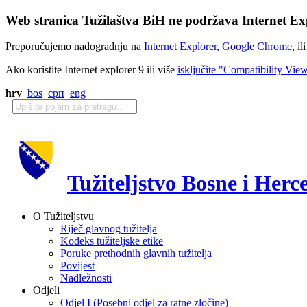
Web stranica Tužilaštva BiH ne podržava Internet Exp
Preporučujemo nadogradnju na
Internet Explorer
,
Google Chrome
, il
Ako koristite Internet explorer 9 ili više
isključite "Compatibility Vie
hrv
bos
срп
eng
Tužiteljstvo Bosne i Herc
O Tužiteljstvu
Riječ glavnog tužitelja
Kodeks tužiteljske etike
Poruke prethodnih glavnih tužitelja
Povijest
Nadležnosti
Odjeli
Odjel I (Posebni odjel za ratne zločine)