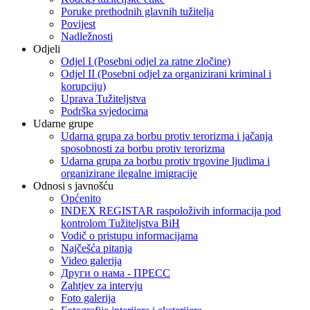
Poruke prethodnih glavnih tužitelja
Povijest
Nadležnosti
Odjeli
Odjel I (Posebni odjel za ratne zločine)
Odjel II (Posebni odjel za organizirani kriminal i
korupciju)
Uprava Tužiteljstva
Podrška svjedocima
Udarne grupe
Udarna grupa za borbu protiv terorizma i jačanja
sposobnosti za borbu protiv terorizma
Udarna grupa za borbu protiv trgovine ljudima i
organizirane ilegalne imigracije
Odnosi s javnošću
Općenito
INDEX REGISTAR raspoloživih informacija pod
kontrolom Tužiteljstva BiH
Vodič o pristupu informacijama
Najčešća pitanja
Video galerija
Други о нама - ПРЕСC
Zahtjev za intervju
Foto galerija