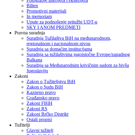
Fotografije interijera i eksterijera
Bilten
Promotivni materijali
In memoriam
Upute za podnošenje pritužbi UDT-u
SKY I ANOM PREDMETI
Pravna suradnja
Suradnja Tužilaštva BiH na međunarodnom,
regionalnom i nacionalnom nivou
Suradnja sa domaćim institucijama
Suradnja sa tužilaštvima jugoistočne Evrope/zapadnog
Balkana
Suradnja sa Međunarodnim krivičnim sudom za bivšu
Jugoslaviju
Zakoni
Zakon o Тužiteljstvu BiH
Zakon o Sudu BiH
Kazneno pravo
Građansko pravo
Zakoni FBIH
Zakoni RS
Zakoni Brčko Distrikt
Ostali propisi
Tužitelji
Glavni tužitelj