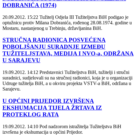
DOBRANIĆA (1974)
20.09.2012. 15:22
Tužitelj Odjela III Tužiteljstva BiH podigao je
optužnicu protiv Milana Dobranića, rođenog 28.08.1974. godine u
Mostaru, nastanjenog u Trebinju, državljanina BiH.
STRUČNA RADIONICA POSVEĆENA
POBOLJŠANJU SURADNJE IZMEĐU
TUŽITELJSTAVA, MEDIJA I NVO-a, ODRŽANA
U SARAJEVU
19.09.2012. 14:12
Predstavnici Tužiteljstva BiH, tužitelji i stručni
suradnici, sudjelovali su na stručnoj radionici, koja je u organizaciji
Udruge tužitelja BiH, a u okviru projekta VSTV-a BiH, održana u
Sarajevu.
U OPĆINI PRIJEDOR IZVRŠENA
EKSHUMACIJA TIJELA ŽRTAVA IZ
PROTEKLOG RATA
19.09.2012. 14:10
Pod nadzorom istražitelja Tužiteljstva BiH
izvršena je ekshumacija u općini Prijedor.