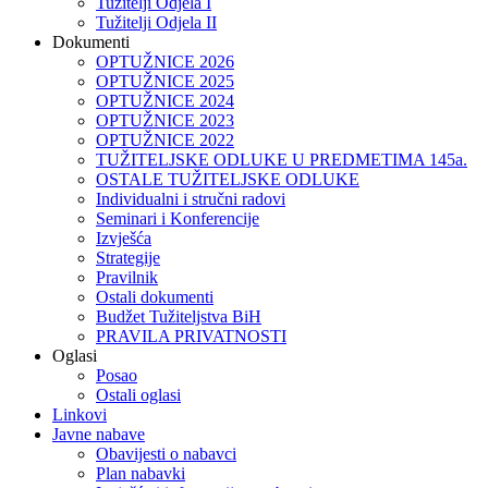
Tužitelji Odjela I
Tužitelji Odjela II
Dokumenti
OPTUŽNICE 2026
OPTUŽNICE 2025
OPTUŽNICE 2024
OPTUŽNICE 2023
OPTUŽNICE 2022
TUŽITELJSKE ODLUKE U PREDMETIMA 145a.
OSTALE TUŽITELJSKE ODLUKE
Individualni i stručni radovi
Seminari i Konferencije
Izvješća
Strategije
Pravilnik
Ostali dokumenti
Budžet Tužiteljstva BiH
PRAVILA PRIVATNOSTI
Oglasi
Posao
Ostali oglasi
Linkovi
Javne nabave
Obavijesti o nabavci
Plan nabavki