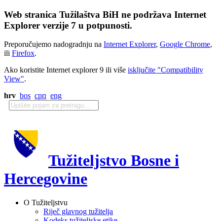
Web stranica Tužilaštva BiH ne podržava Internet
Explorer verzije 7 u potpunosti.
Preporučujemo nadogradnju na
Internet Explorer
,
Google Chrome
,
ili
Firefox
.
Ako koristite Internet explorer 9 ili više
isključite "Compatibility
View"
.
hrv
bos
срп
eng
Tužiteljstvo Bosne i
Hercegovine
O Tužiteljstvu
Riječ glavnog tužitelja
Kodeks tužiteljske etike