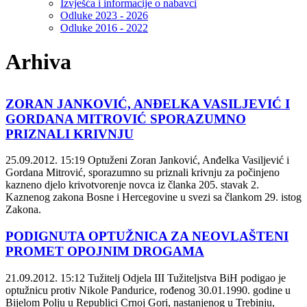
Izvješća i informacije o nabavci
Odluke 2023 - 2026
Odluke 2016 - 2022
Arhiva
ZORAN JANKOVIĆ, ANĐELKA VASILJEVIĆ I
GORDANA MITROVIĆ SPORAZUMNO
PRIZNALI KRIVNJU
25.09.2012. 15:19
Optuženi Zoran Janković, Anđelka Vasiljević i
Gordana Mitrović, sporazumno su priznali krivnju za počinjeno
kazneno djelo krivotvorenje novca iz članka 205. stavak 2.
Kaznenog zakona Bosne i Hercegovine u svezi sa člankom 29. istog
Zakona.
PODIGNUTA OPTUŽNICA ZA NEOVLAŠTENI
PROMET OPOJNIM DROGAMA
21.09.2012. 15:12
Tužitelj Odjela III Tužiteljstva BiH podigao je
optužnicu protiv Nikole Pandurice, rođenog 30.01.1990. godine u
Bijelom Polju u Republici Crnoj Gori, nastanjenog u Trebinju,