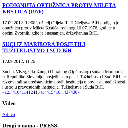
PODIGNUTA OPTUŽNICA PROTIV MILETA
KRSTIĆA (1976)
17.09.2012. 12:08
Tužitelj Odjela III Tužiteljstva BiH podigao je
optužnicu protiv Mileta Krstića, rođenog 10.07.1976. godine u
općini Zvornik, gdje je i nastanjen, državljanina BiH.
SUCI IZ MARIBORA POSJETILI
TUŽITELJSTVO I SUD BiH
17.09.2012. 11:26
Suci iz Višeg, Okružnog i Okrajnog (Općinskog) suda u Mariboru,
iz Republike Slovenije, posjetili su u petak Tužiteljstvo i Sud BiH, te
razgovarali sa predstavnicima ovih institucija o povijesti, nadležnosti
i ustroju pravosudnih institucija, Tužiteljstva i Suda BiH.
«
1
2
...
410
411
412
413
414
415
416
...
437
438
»
Video
Arhiva
Drugi o nama - PRESS