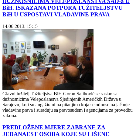
DUŽNOSNICIMA VELEPOSLANSTVA SAD-a U
BiH. ISKAZANA POTPORA TUŽITELJSTVU
BiH U USPOSTAVI VLADAVINE PRAVA
14.06.2013. 15:15
Glavni tužitelj Tužiteljstva BiH Goran Salihović se sastao sa
dužnosnicima Veleposlanstva Sjedinjenih Američkih Država u
Sarajevu, koji su angažirani na pitanjima koja se odnose na jačanje
vladavine prava i suradnju sa pravosuđem i agencijama za provedbu
zakona.
PREDLOŽENE MJERE ZABRANE ZA
JEDANAEST OSOBA KOJE SU LIŠENE