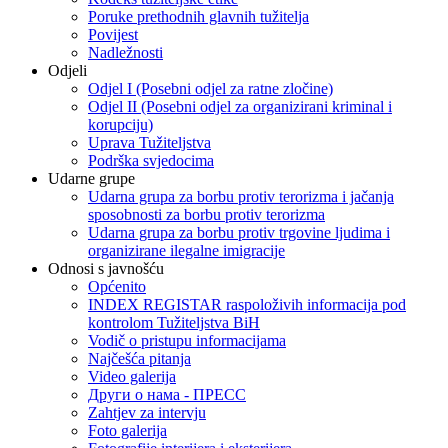
Poruke prethodnih glavnih tužitelja
Povijest
Nadležnosti
Odjeli
Odjel I (Posebni odjel za ratne zločine)
Odjel II (Posebni odjel za organizirani kriminal i
korupciju)
Uprava Tužiteljstva
Podrška svjedocima
Udarne grupe
Udarna grupa za borbu protiv terorizma i jačanja
sposobnosti za borbu protiv terorizma
Udarna grupa za borbu protiv trgovine ljudima i
organizirane ilegalne imigracije
Odnosi s javnošću
Općenito
INDEX REGISTAR raspoloživih informacija pod
kontrolom Tužiteljstva BiH
Vodič o pristupu informacijama
Najčešća pitanja
Video galerija
Други о нама - ПРЕСC
Zahtjev za intervju
Foto galerija