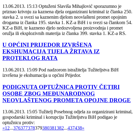
13.06.2013. 15:13
Optuženi Slaviša Mihajlović sporazumno je
priznao krivnju za kaznena djela organizirani kriminal iz članka 250.
stavka 2. u svezi sa kaznenim djelom neovlašteni promet opojnim
drogama iz članka 195. stavka 1. KZ-a BiH i u svezi sa člankom 54.
KZ-a BiH, te kazneno djelo nedozvoljena proizvodnja i promet
oružja ili eksplozivnih materija iz članka 399. stavka 1. KZ-a RS.
U OPĆINI PRIJEDOR IZVRŠENA
EKSHUMACIJA TIJELA ŽRTAVA IZ
PROTEKLOG RATA
13.06.2013. 15:09
Pod nadzorom istražitelja Tužiteljstva BiH
izvršena je ekshumacija u općini Prijedor.
PODIGNUTA OPTUŽNICA PROTIV ČETIRI
OSOBE ZBOG MEĐUNARODNOG
NEOVLAŠTENOG PROMETA OPOJNE DROGE
13.06.2013. 15:05
Tužitelj Posebnog odjela za organizirani kriminal,
gospodarski kriminal i korupciju Tužiteljstva BiH podigao je
optužnicu protiv:
«
1
2
...
376
377
378
379
380
381
382
...
437
438
»