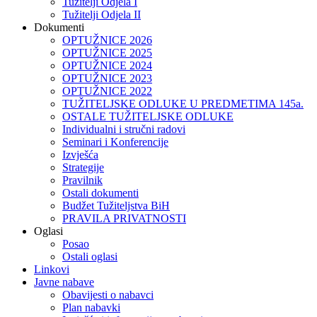
Tužitelji Odjela I
Tužitelji Odjela II
Dokumenti
OPTUŽNICE 2026
OPTUŽNICE 2025
OPTUŽNICE 2024
OPTUŽNICE 2023
OPTUŽNICE 2022
TUŽITELJSKE ODLUKE U PREDMETIMA 145a.
OSTALE TUŽITELJSKE ODLUKE
Individualni i stručni radovi
Seminari i Konferencije
Izvješća
Strategije
Pravilnik
Ostali dokumenti
Budžet Tužiteljstva BiH
PRAVILA PRIVATNOSTI
Oglasi
Posao
Ostali oglasi
Linkovi
Javne nabave
Obavijesti o nabavci
Plan nabavki