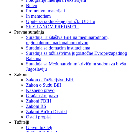
Fotografije interijera i eksterijera
Bilten
Promotivni materijali
In memoriam
Upute za podnošenje pritužbi UDT-u
SKY I ANOM PREDMETI
Pravna suradnja
Suradnja Tužilaštva BiH na međunarodnom,
regionalnom i nacionalnom nivou
Suradnja sa domaćim institucijama
Suradnja sa tužilaštvima jugoistočne Evrope/zapadnog
Balkana
Suradnja sa Međunarodnim krivičnim sudom za bivšu
Jugoslaviju
Zakoni
Zakon o Тužiteljstvu BiH
Zakon o Sudu BiH
Kazneno pravo
Građansko pravo
Zakoni FBIH
Zakoni RS
Zakoni Brčko Distrikt
Ostali propisi
Tužitelji
Glavni tužitelj