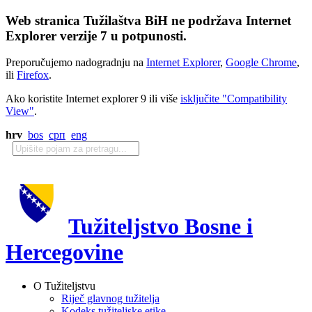
Web stranica Tužilaštva BiH ne podržava Internet
Explorer verzije 7 u potpunosti.
Preporučujemo nadogradnju na
Internet Explorer
,
Google Chrome
,
ili
Firefox
.
Ako koristite Internet explorer 9 ili više
isključite "Compatibility
View"
.
hrv
bos
срп
eng
Tužiteljstvo Bosne i
Hercegovine
O Tužiteljstvu
Riječ glavnog tužitelja
Kodeks tužiteljske etike