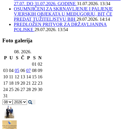
27.07. DO 31.07.2026. GODINE
31.07.2026. 13:34
OSUMNJIČENI ZA SKRNAVLJENJE I PALJENJE
VJERSKIH OBJEKATA U MEĐUGORJU, BIT ĆE
PREDAT TUŽITELJSTVU BIH
29.07.2026. 14:14
PREDLOŽEN PRITVOR ZA DRŽAVLJANINA
POLJSKE
29.07.2026. 13:54
Foto galerija
08. 2026.
P
U
S
Č
P
S
N
01
02
03
04
05
06
07
08
09
10
11
12
13
14
15
16
17
18
19
20
21
22
23
24
25
26
27
28
29
30
31