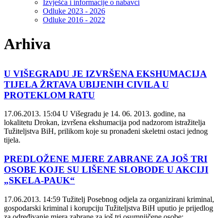
Izvješća i informacije o nabavci
Odluke 2023 - 2026
Odluke 2016 - 2022
Arhiva
U VIŠEGRADU JE IZVRŠENA EKSHUMACIJA
TIJELA ŽRTAVA UBIJENIH CIVILA U
PROTEKLOM RATU
17.06.2013. 15:04
U Višegradu je 14. 06. 2013. godine, na
lokalitetu Drokan, izvršena ekshumacija pod nadzorom istražitelja
Tužiteljstva BiH, prilikom koje su pronađeni skeletni ostaci jednog
tijela.
PREDLOŽENE MJERE ZABRANE ZA JOŠ TRI
OSOBE KOJE SU LIŠENE SLOBODE U AKCIJI
„SKELA-PAUK“
17.06.2013. 14:59
Tužitelj Posebnog odjela za organizirani kriminal,
gospodarski kriminal i korupciju Tužiteljstva BiH uputio je prijedlog
za određivanje mjera zabrane za još tri osumnjičene osobe: