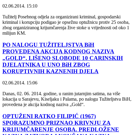
02.06.2014. 15:10
Tužitelj Posebnog odjela za organizirani kriminal, gospodarski
kriminal i korupciju podigao je opsežnu optužnicu protiv 25 osoba,
zbog organiziranog krijumčarenja žive stoke u vrijednosti od oko 1
milijun KM.
PO NALOGU TUŽITELJSTVA BiH
PROVEDENA AKCIJA KODNOG NAZIVA
„GOLD“. LIŠENO SLOBODE 10 CARINSKIH
DJELATNIKA U UNO BiH ZBOG
KORUPTIVNIH KAZNENIH DJELA
02.06.2014. 15:06
Danas, 02. 06. 2014. godine, u ranim jutarnjim satima, na više
lokacija u Sarajevu, Kiseljaku i Palama, po nalogu Tužiteljstva BiH,
provedena je akcija kodnog naziva „Gold“.
OPTUŽENI RATKO FILIPIĆ (1967)
SPORAZUMNO PRIZNAO KRIVNJU ZA
KRIJUMČARENJE OSOBA. PREDLOŽENE