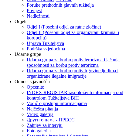
Poruke prethodnih glavnih tužitelja
Povijest
Nadležnosti
Odjeli
Odjel I (Posebni odjel za ratne zločine)
Odjel II (Posebni odjel za organizirani kriminal i
korupciju)
Uprava Tužiteljstva
Podrška svjedocima
Udarne grupe
Udarna grupa za borbu protiv terorizma i jačanja
sposobnosti za borbu protiv terorizma
Udarna grupa za borbu protiv trgovine ljudima i
organizirane ilegalne imigracije
Odnosi s javnošću
Općenito
INDEX REGISTAR raspoloživih informacija pod
kontrolom Tužiteljstva BiH
Vodič o pristupu informacijama
Najčešća pitanja
Video galerija
Други о нама - ПРЕСC
Zahtjev za intervju
Foto galerija