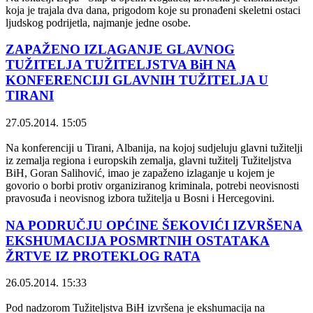
koja je trajala dva dana, prigodom koje su pronađeni skeletni ostaci
ljudskog podrijetla, najmanje jedne osobe.
ZAPAŽENO IZLAGANJE GLAVNOG
TUŽITELJA TUŽITELJSTVA BiH NA
KONFERENCIJI GLAVNIH TUŽITELJA U
TIRANI
27.05.2014. 15:05
Na konferenciji u Tirani, Albanija, na kojoj sudjeluju glavni tužitelji
iz zemalja regiona i europskih zemalja, glavni tužitelj Tužiteljstva
BiH, Goran Salihović, imao je zapaženo izlaganje u kojem je
govorio o borbi protiv organiziranog kriminala, potrebi neovisnosti
pravosuđa i neovisnog izbora tužitelja u Bosni i Hercegovini.
NA PODRUČJU OPĆINE ŠEKOVIĆI IZVRŠENA
EKSHUMACIJA POSMRTNIH OSTATAKA
ŽRTVE IZ PROTEKLOG RATA
26.05.2014. 15:33
Pod nadzorom Tužiteljstva BiH izvršena je ekshumacija na