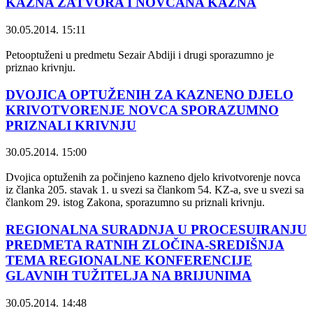
KAZNA ZATVORA I NOVČANA KAZNA
30.05.2014. 15:11
Petooptuženi u predmetu Sezair Abdiji i drugi sporazumno je
priznao krivnju.
DVOJICA OPTUŽENIH ZA KAZNENO DJELO
KRIVOTVORENJE NOVCA SPORAZUMNO
PRIZNALI KRIVNJU
30.05.2014. 15:00
Dvojica optuženih za počinjeno kazneno djelo krivotvorenje novca
iz članka 205. stavak 1. u svezi sa člankom 54. KZ-a, sve u svezi sa
člankom 29. istog Zakona, sporazumno su priznali krivnju.
REGIONALNA SURADNJA U PROCESUIRANJU
PREDMETA RATNIH ZLOČINA-SREDIŠNJA
TEMA REGIONALNE KONFERENCIJE
GLAVNIH TUŽITELJA NA BRIJUNIMA
30.05.2014. 14:48