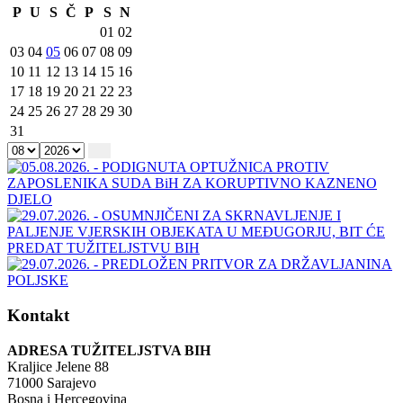
P
U
S
Č
P
S
N
01
02
03
04
05
06
07
08
09
10
11
12
13
14
15
16
17
18
19
20
21
22
23
24
25
26
27
28
29
30
31
Kontakt
ADRESA TUŽITELJSTVA BIH
Kraljice Jelene 88
71000 Sarajevo
Bosna i Hercegovina