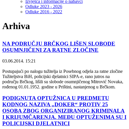
Izvješća i informacije o nabavci
Odluke 2023 - 2026
Odluke 2016 - 2022
Arhiva
NA PODRUČJU BRČKOG LIŠEN SLOBODE
OSUMNJIČENI ZA RATNE ZLOČINE
03.06.2014. 15:21
Postupajući po nalogu tužitelja iz Posebnog odjela za ratne zločine
Tužiteljstva BiH, policijski djelatnici SIPA-e, rano jutros na
području Brčkog, lišili su slobode osumnjičenog Mitrović Novaka,
rođenog 01.01.1952. godine u Prištini, nastanjenog u Brčkom.
PODIGNUTA OPTUŽNICA U PREDMETU
KODNOG NAZIVA „DOKER“ PROTIV 25
OSOBA ZBOG ORGANIZIRANOG KRIMINALA
I KRIJUMČARENJA. MEĐU OPTUŽENIMA SU I
POLICIJSKI DJELATNICI