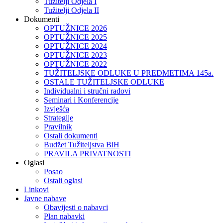
Tužitelji Odjela I
Tužitelji Odjela II
Dokumenti
OPTUŽNICE 2026
OPTUŽNICE 2025
OPTUŽNICE 2024
OPTUŽNICE 2023
OPTUŽNICE 2022
TUŽITELJSKE ODLUKE U PREDMETIMA 145a.
OSTALE TUŽITELJSKE ODLUKE
Individualni i stručni radovi
Seminari i Konferencije
Izvješća
Strategije
Pravilnik
Ostali dokumenti
Budžet Tužiteljstva BiH
PRAVILA PRIVATNOSTI
Oglasi
Posao
Ostali oglasi
Linkovi
Javne nabave
Obavijesti o nabavci
Plan nabavki