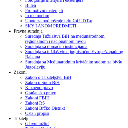
Fotografije interijera i eksterijera
Bilten
Promotivni materijali
In memoriam
Upute za podnošenje pritužbi UDT-u
SKY I ANOM PREDMETI
Pravna suradnja
Suradnja Tužilaštva BiH na međunarodnom,
regionalnom i nacionalnom nivou
Suradnja sa domaćim institucijama
Suradnja sa tužilaštvima jugoistočne Evrope/zapadnog
Balkana
Suradnja sa Međunarodnim krivičnim sudom za bivšu
Jugoslaviju
Zakoni
Zakon o Тužiteljstvu BiH
Zakon o Sudu BiH
Kazneno pravo
Građansko pravo
Zakoni FBIH
Zakoni RS
Zakoni Brčko Distrikt
Ostali propisi
Tužitelji
Glavni tužitelj