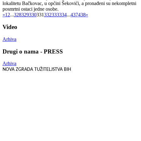
lokalitetu Bačkovac, u općini Šekovići, a pronađeni su nekompletni
posmrtni ostaci jedne osobe.
«
1
2
...
328
329
330
331
332
333
334
...
437
438
»
Video
Arhiva
Drugi o nama - PRESS
Arhiva
NOVA ZGRADA TUŽITELJSTVA BIH