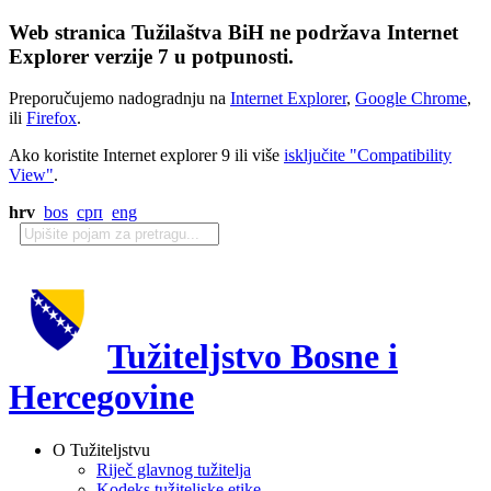
Web stranica Tužilaštva BiH ne podržava Internet
Explorer verzije 7 u potpunosti.
Preporučujemo nadogradnju na
Internet Explorer
,
Google Chrome
,
ili
Firefox
.
Ako koristite Internet explorer 9 ili više
isključite "Compatibility
View"
.
hrv
bos
срп
eng
Tužiteljstvo Bosne i
Hercegovine
O Tužiteljstvu
Riječ glavnog tužitelja
Kodeks tužiteljske etike