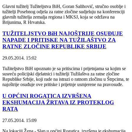
Glavni tužitelj Tužiteljstva BiH, Goran Salihović, stručno osoblje i
tužitelji Posebnog odjela za ratne zločine sudjeluju na konferenciji
glavnih tužitelja zemalja regiona i MKSJ, koja se održava na
Brijunima, R Hrvatska.
TUŽITELJSTVO BiH NAJOŠTRIJE OSUĐUJE
NAPADE I PRITISKE NA TUŽILAŠTVO ZA
RATNE ZLOČINE REPUBLIKE SRBIJE
29.05.2014. 15:02
Tužiteljstvo BiH upoznato je sa pritiscima i prijetnjama sa kojim se
susreću policijski djelatnici i tužitelji Tužilaštva za ratne zločine
Republike Srbije, koji rade na istrazi o ratnom zločinu u Štrpcima, te
najoštrije osuđuje ove pritiske i prijetnje usmjerene na pravosuđe.
U OPĆINI ROGATICA IZVRŠENA
EKSHUMACIJA ŽRTAVA IZ PROTEKLOG
RATA
27.05.2014. 15:09
Na lokaciji Žepa - Slap u općini Rogatica, izvršena je ekshumacija