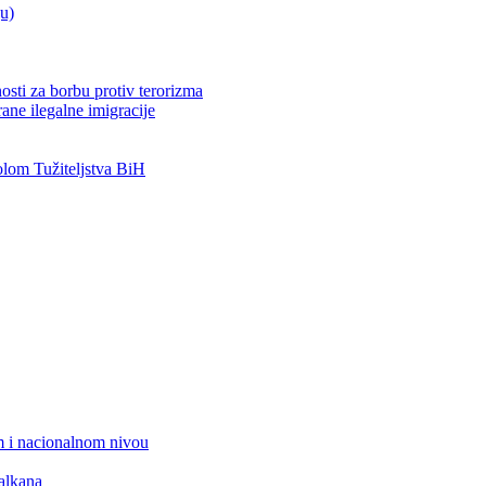
ju)
osti za borbu protiv terorizma
ane ilegalne imigracije
om Tužiteljstva BiH
 i nacionalnom nivou
alkana