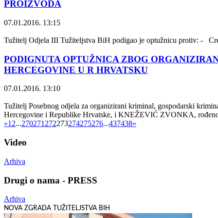
PROIZVODA
07.01.2016. 13:15
Tužitelj Odjela III Tužiteljstva BiH podigao je optužnicu protiv: -
PODIGNUTA OPTUŽNICA ZBOG ORGANIZIRAN
HERCEGOVINE U R HRVATSKU
07.01.2016. 13:10
Tužitelj Posebnog odjela za organizirani kriminal, gospodarski krimi
Hercegovine i Republike Hrvatske, i KNEŽEVIĆ ZVONKA, rođenog 30
«
1
2
...
270
271
272
273
274
275
276
...
437
438
»
Video
Arhiva
Drugi o nama - PRESS
Arhiva
NOVA ZGRADA TUŽITELJSTVA BIH