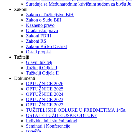
Suradnja sa Međunarodnim krivičnim sudom za bivšu Ju
Zakoni
Zakon o Тužiteljstvu BiH
Zakon o Sudu BiH
Kazneno pravo
Građansko pravo
Zakoni FBIH
Zakoni RS
Zakoni Brčko Distrikt
Ostali propisi
Tužitelji
Glavni tužitelj
Tužitelji Odjela I
Tužitelji Odjela II
Dokumenti
OPTUŽNICE 2026
OPTUŽNICE 2025
OPTUŽNICE 2024
OPTUŽNICE 2023
OPTUŽNICE 2022
TUŽITELJSKE ODLUKE U PREDMETIMA 145a.
OSTALE TUŽITELJSKE ODLUKE
Individualni i stručni radovi
Seminari i Konferencije
Izvješća