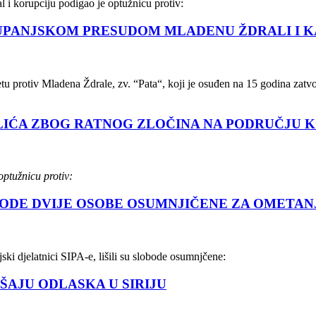
l i korupciju podigao je optužnicu protiv:
UPANJSKOM PRESUDOM MLADENU ŽDRALI I K
 protiv Mladena Ždrale, zv. “Pata“, koji je osuđen na 15 godina zatv
LIĆA ZBOG RATNOG ZLOČINA NA PODRUČJU 
optužnicu protiv:
BODE DVIJE OSOBE OSUMNJIČENE ZA OMETA
ki djelatnici SIPA-e, lišili su slobode osumnjčene:
ŠAJU ODLASKA U SIRIJU