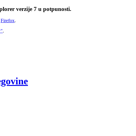
lorer verzije 7 u potpunosti.
i
Firefox
.
w"
.
egovine