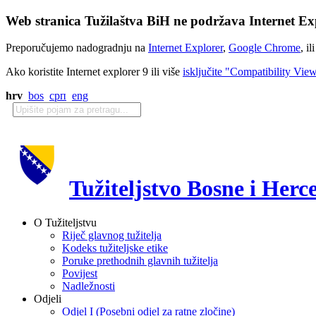
Web stranica Tužilaštva BiH ne podržava Internet Exp
Preporučujemo nadogradnju na
Internet Explorer
,
Google Chrome
, il
Ako koristite Internet explorer 9 ili više
isključite "Compatibility Vie
hrv
bos
срп
eng
Tužiteljstvo Bosne i Herc
O Tužiteljstvu
Riječ glavnog tužitelja
Kodeks tužiteljske etike
Poruke prethodnih glavnih tužitelja
Povijest
Nadležnosti
Odjeli
Odjel I (Posebni odjel za ratne zločine)