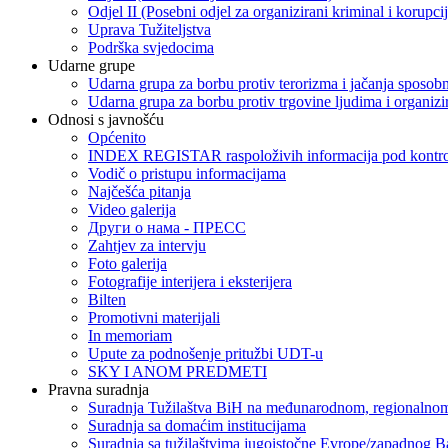
Odjel II (Posebni odjel za organizirani kriminal i korupci
Uprava Tužiteljstva
Podrška svjedocima
Udarne grupe
Udarna grupa za borbu protiv terorizma i jačanja sposobn
Udarna grupa za borbu protiv trgovine ljudima i organizir
Odnosi s javnošću
Općenito
INDEX REGISTAR raspoloživih informacija pod kontrol
Vodič o pristupu informacijama
Najčešća pitanja
Video galerija
Други о нама - ПРЕСC
Zahtjev za intervju
Foto galerija
Fotografije interijera i eksterijera
Bilten
Promotivni materijali
In memoriam
Upute za podnošenje pritužbi UDT-u
SKY I ANOM PREDMETI
Pravna suradnja
Suradnja Tužilaštva BiH na međunarodnom, regionalnom
Suradnja sa domaćim institucijama
Suradnja sa tužilaštvima jugoistočne Evrope/zapadnog B