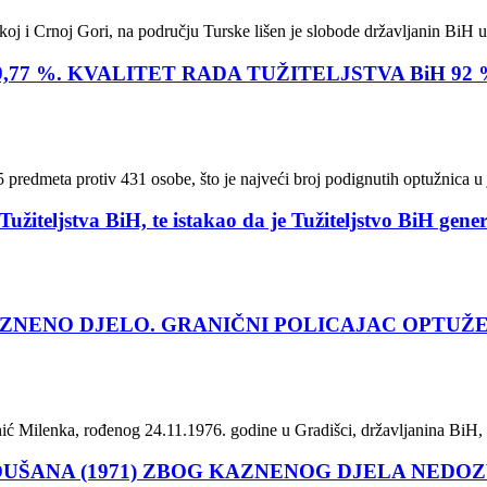
skoj i Crnoj Gori, na području Turske lišen je slobode državljanin BiH u 
7 %. KVALITET RADA TUŽITELJSTVA BiH 92 %
 predmeta protiv 431 osobe, što je najveći broj podignutih optužnica u 
užiteljstva BiH, te istakao da je Tužiteljstvo BiH gen
NENO DJELO. GRANIČNI POLICAJAC OPTUŽEN
runić Milenka, rođenog 24.11.1976. godine u Gradišci, državljanina BiH
DUŠANA (1971) ZBOG KAZNENOG DJELA NED