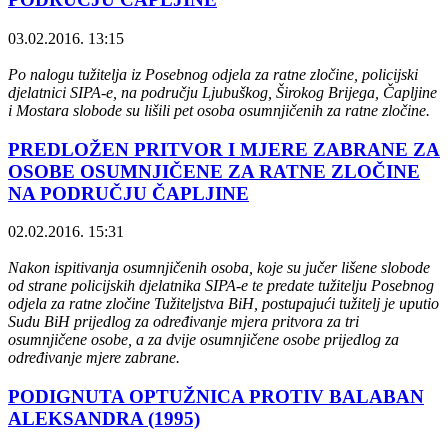
03.02.2016. 13:15
Po nalogu tužitelja iz Posebnog odjela za ratne zločine, policijski
djelatnici SIPA-e, na području Ljubuškog, Širokog Brijega, Čapljine
i Mostara slobode su lišili pet osoba osumnjičenih za ratne zločine.
PREDLOŽEN PRITVOR I MJERE ZABRANE ZA
OSOBE OSUMNJIČENE ZA RATNE ZLOČINE
NA PODRUČJU ČAPLJINE
02.02.2016. 15:31
Nakon ispitivanja osumnjičenih osoba, koje su jučer lišene slobode
od strane policijskih djelatnika SIPA-e te predate tužitelju Posebnog
odjela za ratne zločine Tužiteljstva BiH, postupajući tužitelj je uputio
Sudu BiH prijedlog za određivanje mjera pritvora za tri
osumnjičene osobe, a za dvije osumnjičene osobe prijedlog za
određivanje mjere zabrane.
PODIGNUTA OPTUŽNICA PROTIV BALABAN
ALEKSANDRA (1995)