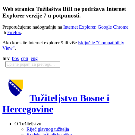
Web stranica Tužilaštva BiH ne podržava Internet
Explorer verzije 7 u potpunosti.
Preporučujemo nadogradnju na
Internet Explorer
,
Google Chrome
,
ili
Firefox
.
Ako koristite Internet explorer 9 ili više
isključite "Compatibility
View"
.
hrv
bos
срп
eng
Tužiteljstvo Bosne i
Hercegovine
O Tužiteljstvu
Riječ glavnog tužitelja
Kodeks tužiteljske etike