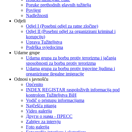
Poruke prethodnih glavnih tužitelja
Povijest
Nadležnosti
Odjeli
Odjel I (Posebni odjel za ratne zločine)
Odjel II (Posebni odjel za organizirani kriminal i
korupciju)
Uprava Tužiteljstva
Podrška svjedocima
Udarne grupe
Udarna grupa za borbu protiv terorizma i jačanja
sposobnosti za borbu protiv terorizma
Udarna grupa za borbu protiv trgovine ljudima i
organizirane ilegalne imigracije
Odnosi s javnošću
Općenito
INDEX REGISTAR raspoloživih informacija pod
kontrolom Tužiteljstva BiH
Vodič o pristupu informacijama
Najčešća pitanja
Video galerija
Други о нама - ПРЕСC
Zahtjev za intervju
Foto galerija