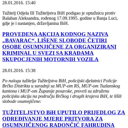
28.01.2016. 15:40
Tužitelj Odjela III Tužiteljstva BiH podigao je optužnicu protiv
Balaban Aleksandra, rođenog 17.09.1995. godine u Banja Luci,
gdje je i nastanjen, državljanina BiH.
PROVEDENA AKCIJA KODNOG NAZIVA
„BAVARAC“. LIŠENE SLOBODE ČETIRI
OSOBE OSUMNJIČENE ZA ORGANIZIRANI
KRIMINAL U SVEZI SA KRAĐAMA
SKUPOCJENIH MOTORNIH VOZILA
28.01.2016. 15:38
Po nalogu tužitelja Tužiteljstva BiH, policijski djelatnici Policije
Brčko Distrikta u suradnji sa MUP-om RS, MUP-om Tuzlanskog
kantona i MUP-om Županije posavske, proveli su združenu
policijsku akciju na području Brčkog i drugih krajeva BiH, te lišili
slobode osumnjičene:
TUŽITELJSTVO BiH UPUTILO PRIJEDLOG ZA
ODREĐIVANJE MJERE PRITVORA ZA
OSUMNJIČENOG RADONČIĆ FAHRUDINA