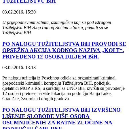
TUŽITELJSTVU BiH
03.02.2016. 15:30
U prijepodnevnim satima, osumnjičeni koji su pod istragom
Tužiteljstva BiH zbog ratnog zločina u Stocu, predali su se
Tužiteljstvu BiH.
PO NALOGU TUŽITELJSTVA BiH PROVODI SE
OPSEŽNA AKCIJA KODNOG NAZIVA „KOLT“.
PRIVEDENO 12 OSOBA DILJEM BiH.
03.02.2016. 13:18
Po nalogu tužitelja iz Posebnog odjela za organizirani kriminal,
gospodarski kriminal i korupciju Tužiteljstva BiH, policijski
djelatnici MUP-a RS, u suradnji sa UNO BiH izvršili su privođenje
12 osoba i pretrese na više lokacija na području Banja Luke,
Gradiške, Zvornika i drugih gradova.
PO NALOGU TUŽITELJSTVA BiH IZVRŠENO
LIŠENJE SLOBODE VIŠE OSOBA
OSUMNJIČENIH ZA RATNE ZLOČINE NA
PODRUČJU ČAPLJINE