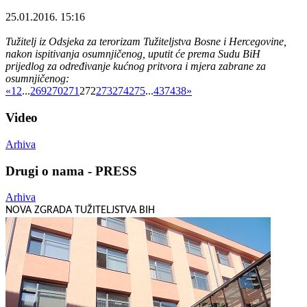
25.01.2016. 15:16
Tužitelj iz Odsjeka za terorizam Tužiteljstva Bosne i Hercegovine,
nakon ispitivanja osumnjičenog, uputit će prema Sudu BiH
prijedlog za određivanje kućnog pritvora i mjera zabrane za
osumnjičenog:
«
1
2
...
269
270
271
272
273
274
275
...
437
438
»
Video
Arhiva
Drugi o nama - PRESS
Arhiva
NOVA ZGRADA TUŽITELJSTVA BIH