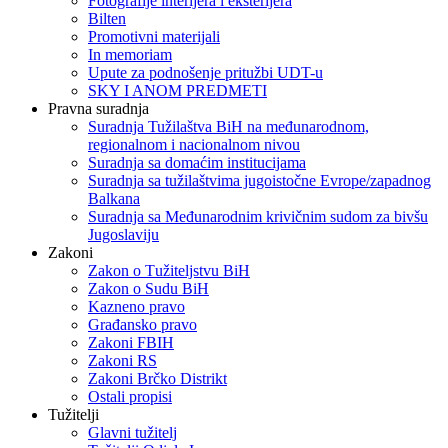
Fotografije interijera i eksterijera
Bilten
Promotivni materijali
In memoriam
Upute za podnošenje pritužbi UDT-u
SKY I ANOM PREDMETI
Pravna suradnja
Suradnja Tužilaštva BiH na međunarodnom,
regionalnom i nacionalnom nivou
Suradnja sa domaćim institucijama
Suradnja sa tužilaštvima jugoistočne Evrope/zapadnog
Balkana
Suradnja sa Međunarodnim krivičnim sudom za bivšu
Jugoslaviju
Zakoni
Zakon o Тužiteljstvu BiH
Zakon o Sudu BiH
Kazneno pravo
Građansko pravo
Zakoni FBIH
Zakoni RS
Zakoni Brčko Distrikt
Ostali propisi
Tužitelji
Glavni tužitelj