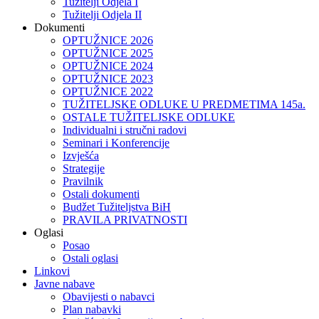
Tužitelji Odjela I
Tužitelji Odjela II
Dokumenti
OPTUŽNICE 2026
OPTUŽNICE 2025
OPTUŽNICE 2024
OPTUŽNICE 2023
OPTUŽNICE 2022
TUŽITELJSKE ODLUKE U PREDMETIMA 145a.
OSTALE TUŽITELJSKE ODLUKE
Individualni i stručni radovi
Seminari i Konferencije
Izvješća
Strategije
Pravilnik
Ostali dokumenti
Budžet Tužiteljstva BiH
PRAVILA PRIVATNOSTI
Oglasi
Posao
Ostali oglasi
Linkovi
Javne nabave
Obavijesti o nabavci
Plan nabavki