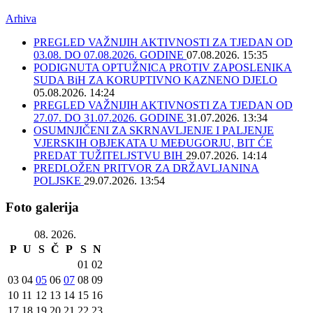
Arhiva
PREGLED VAŽNIJIH AKTIVNOSTI ZA TJEDAN OD
03.08. DO 07.08.2026. GODINE
07.08.2026. 15:35
PODIGNUTA OPTUŽNICA PROTIV ZAPOSLENIKA
SUDA BiH ZA KORUPTIVNO KAZNENO DJELO
05.08.2026. 14:24
PREGLED VAŽNIJIH AKTIVNOSTI ZA TJEDAN OD
27.07. DO 31.07.2026. GODINE
31.07.2026. 13:34
OSUMNJIČENI ZA SKRNAVLJENJE I PALJENJE
VJERSKIH OBJEKATA U MEĐUGORJU, BIT ĆE
PREDAT TUŽITELJSTVU BIH
29.07.2026. 14:14
PREDLOŽEN PRITVOR ZA DRŽAVLJANINA
POLJSKE
29.07.2026. 13:54
Foto galerija
08. 2026.
P
U
S
Č
P
S
N
01
02
03
04
05
06
07
08
09
10
11
12
13
14
15
16
17
18
19
20
21
22
23