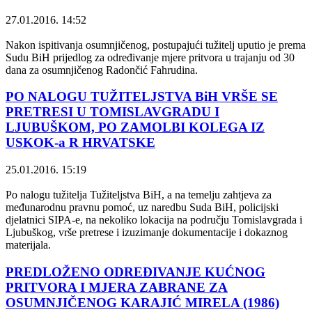
27.01.2016. 14:52
Nakon ispitivanja osumnjičenog, postupajući tužitelj uputio je prema
Sudu BiH prijedlog za određivanje mjere pritvora u trajanju od 30
dana za osumnjičenog Radončić Fahrudina.
PO NALOGU TUŽITELJSTVA BiH VRŠE SE
PRETRESI U TOMISLAVGRADU I
LJUBUŠKOM, PO ZAMOLBI KOLEGA IZ
USKOK-a R HRVATSKE
25.01.2016. 15:19
Po nalogu tužitelja Tužiteljstva BiH, a na temelju zahtjeva za
međunarodnu pravnu pomoć, uz naredbu Suda BiH, policijski
djelatnici SIPA-e, na nekoliko lokacija na području Tomislavgrada i
Ljubuškog, vrše pretrese i izuzimanje dokumentacije i dokaznog
materijala.
PREDLOŽENO ODREĐIVANJE KUĆNOG
PRITVORA I MJERA ZABRANE ZA
OSUMNJIČENOG KARAJIĆ MIRELA (1986)