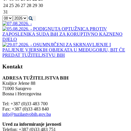
24
25
26
27
28
29
30
31
Kontakt
ADRESA TUŽITELJSTVA BIH
Kraljice Jelene 88
71000 Sarajevo
Bosna i Hercegovina
Tel: +387 (0)33 483 700
Fax: +387 (0)33 483 840
info@tuzilastvobih.gov.ba
Ured za informiranje javnosti
Telefon: +387 (0)33 483 751