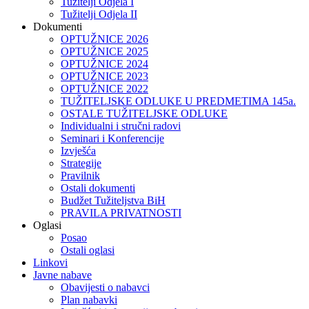
Tužitelji Odjela I
Tužitelji Odjela II
Dokumenti
OPTUŽNICE 2026
OPTUŽNICE 2025
OPTUŽNICE 2024
OPTUŽNICE 2023
OPTUŽNICE 2022
TUŽITELJSKE ODLUKE U PREDMETIMA 145a.
OSTALE TUŽITELJSKE ODLUKE
Individualni i stručni radovi
Seminari i Konferencije
Izvješća
Strategije
Pravilnik
Ostali dokumenti
Budžet Tužiteljstva BiH
PRAVILA PRIVATNOSTI
Oglasi
Posao
Ostali oglasi
Linkovi
Javne nabave
Obavijesti o nabavci
Plan nabavki