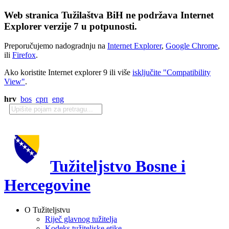
Web stranica Tužilaštva BiH ne podržava Internet
Explorer verzije 7 u potpunosti.
Preporučujemo nadogradnju na
Internet Explorer
,
Google Chrome
,
ili
Firefox
.
Ako koristite Internet explorer 9 ili više
isključite "Compatibility
View"
.
hrv
bos
срп
eng
Tužiteljstvo Bosne i
Hercegovine
O Tužiteljstvu
Riječ glavnog tužitelja
Kodeks tužiteljske etike