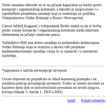
Teme sastanka odnosile su se na jačanje kapaciteta za borbu protiv
korupcije i organiziranog kriminala, a također je razgovarano i o
zajedničkim projektima suradnje koji se realiziraju uz podršku
Veleposlanstva Velike Britanije u Bosni i Hercegovini.
Glavni tužitelj Kajganić i veleposlanik Reilly istakli su da je borba
protiv visoke korupcije i organiziranog kriminala među ključnim
elementima za jačanje vladavine prava.
Tužiteljstvo BiH ima dobru suradnju sa partnerskim institucijama
Velike Britanije koja se realizira u okviru više projekata
međuinstitucionalne suradnje i koja će se nastaviti i u narednom
razdoblju.
*napomena o načelu presumpcije nevinosti
Ovom objavom ne prejudicira se ishod kaznenog postupka i ne
narušava princip presumpcije nevinosti. Svako se smatra nevinim za
kazneno djelo dok se pravomoćnom presudom ne utvrdi njegova
krivnja (članak 3. stavak 1. ZKP-a BiH).
Ispiši
Pošalji prijatelju