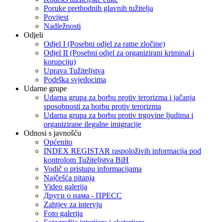
Poruke prethodnih glavnih tužitelja
Povijest
Nadležnosti
Odjeli
Odjel I (Posebni odjel za ratne zločine)
Odjel II (Posebni odjel za organizirani kriminal i
korupciju)
Uprava Tužiteljstva
Podrška svjedocima
Udarne grupe
Udarna grupa za borbu protiv terorizma i jačanja
sposobnosti za borbu protiv terorizma
Udarna grupa za borbu protiv trgovine ljudima i
organizirane ilegalne imigracije
Odnosi s javnošću
Općenito
INDEX REGISTAR raspoloživih informacija pod
kontrolom Tužiteljstva BiH
Vodič o pristupu informacijama
Najčešća pitanja
Video galerija
Други о нама - ПРЕСC
Zahtjev za intervju
Foto galerija