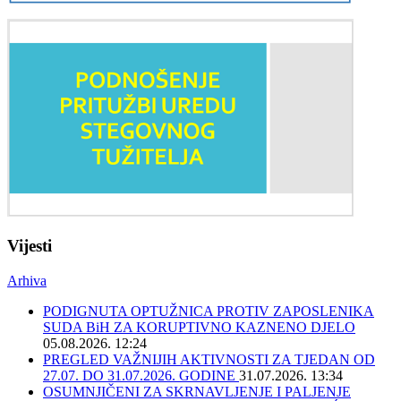
Vijesti
Arhiva
PODIGNUTA OPTUŽNICA PROTIV ZAPOSLENIKA
SUDA BiH ZA KORUPTIVNO KAZNENO DJELO
05.08.2026. 12:24
PREGLED VAŽNIJIH AKTIVNOSTI ZA TJEDAN OD
27.07. DO 31.07.2026. GODINE
31.07.2026. 13:34
OSUMNJIČENI ZA SKRNAVLJENJE I PALJENJE