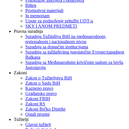
Fotografije interijera i eksterijera
Bilten
Promotivni materijali
In memoriam
Upute za podnošenje pritužbi UDT-u
SKY I ANOM PREDMETI
Pravna suradnja
Suradnja Tužilaštva BiH na međunarodnom,
regionalnom i nacionalnom nivou
Suradnja sa domaćim institucijama
Suradnja sa tužilaštvima jugoistočne Evrope/zapadnog
Balkana
Suradnja sa Međunarodnim krivičnim sudom za bivšu
Jugoslaviju
Zakoni
Zakon o Тužiteljstvu BiH
Zakon o Sudu BiH
Kazneno pravo
Građansko pravo
Zakoni FBIH
Zakoni RS
Zakoni Brčko Distrikt
Ostali propisi
Tužitelji
Glavni tužitelj