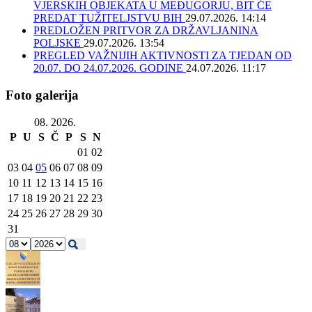
VJERSKIH OBJEKATA U MEĐUGORJU, BIT ĆE
PREDAT TUŽITELJSTVU BIH
29.07.2026. 14:14
PREDLOŽEN PRITVOR ZA DRŽAVLJANINA
POLJSKE
29.07.2026. 13:54
PREGLED VAŽNIJIH AKTIVNOSTI ZA TJEDAN OD
20.07. DO 24.07.2026. GODINE
24.07.2026. 11:17
Foto galerija
08. 2026.
P
U
S
Č
P
S
N
01
02
03
04
05
06
07
08
09
10
11
12
13
14
15
16
17
18
19
20
21
22
23
24
25
26
27
28
29
30
31