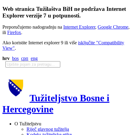
Web stranica Tužilaštva BiH ne podržava Internet
Explorer verzije 7 u potpunosti.
Preporučujemo nadogradnju na
Internet Explorer
,
Google Chrome
,
ili
Firefox
.
Ako koristite Internet explorer 9 ili više
isključite "Compatibility
View"
.
hrv
bos
срп
eng
Tužiteljstvo Bosne i
Hercegovine
O Tužiteljstvu
Riječ glavnog tužitelja
Kodeks tužiteljske etike