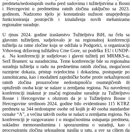
predmeta/nedostupnih osoba pred sudovima i tužiteljstvima u Bosni
i Hercegovini u predmetima ratnih zločina zaključno sa 2023.
godinom, Nadzorno tijelo je konstatiralo nužnost unaprjeđenja
funkcioniranja postojećih i iznalaženja novih mehanizama
regionalne suradnje.
U rjnuu 2024. godine izaslanstvo Tužiteljstva BiH, na čelu sa
glavnim tužiteljem, sudjelovalo je na regionalnoj konferenciji
tužitelja za ratne zločine koja se održala u Podgorici, u organizaciji
Vrhovnog državnog tužilaštva Crne Gore, uz podršku EU i UNDP-
a. Na konferenciji je sudjelovao i glavni tužitelj pri MRMKS-u,
Serž Bramerc sa suradnicima. Teme konferencije bile su regionalna
suradnja tužitelja u radu na predmetima ratnih zločina, mogućnost
razmjene dokaza, pristup svjedocima i dokazima, postupanje po
zamolnicama, kao i modaliteti zajedničke borbe protiv nekažnjenosti
ratnih zločina prouzročene nedostupnošću osumnjičenih ili
optuženih osoba koje se nalaze u zemljama regiona. Na navedenoj
konferenciji istaknut je značaj regionalne suradnje za Tužiteljstvo
Bosne i Hercegovine s obzirom da je u Tužiteljstvu Bosne i
Hercegovine sredinom 2024. godine bilo evidentirano 115 KTRZ
predmeta sa 344 nedostupne osobe od kojih je 40 osoba standardne
oznake “A”, a većina takvih osoba se nalazi u zemljama regiona. Na
konferenciji je razgovarano i o mogućnostima ustupanja predmeta,
sukladno memorandumima i sporazumima o suradnji, kao i
procesuiranju zločina seksualnog nasilja u ratu, a sve sa ciljem da