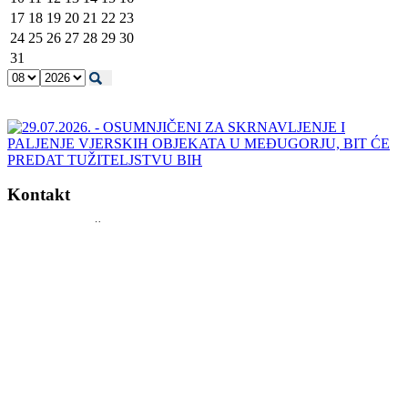
17
18
19
20
21
22
23
24
25
26
27
28
29
30
31
Kontakt
ADRESA TUŽITELJSTVA BIH
Kraljice Jelene 88
71000 Sarajevo
Bosna i Hercegovina
Tel: +387 (0)33 483 700
Fax: +387 (0)33 483 840
info@tuzilastvobih.gov.ba
Ured za informiranje javnosti