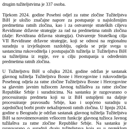
drugim tužiteljstvima je 337 osoba.
Tijekom 2024. godine Posebni odjel za ratne zločine Tužiteljstva
BiH je uložio značajne napore za postupanje u najsloženijim
predmetima ratnih zločina, kao i za ostvarenje strateških ciljeva
Revidirane državne strategije za rad na predmetima ratnih zločina
(dalje: Revidirana državna strategija). Ostvarenje Strateškog cilja
VII Revidirane državne strategije, koji se odnosi na regionalnu
suradnju u izvještajnom razdoblju, ogleda se prije svega u
sastancima rukovoditelja i postupajućih tužitelja iz Tužiteljstva BiH
sa tužiteljima iz regije, sve u cilju postupanja u određenim
predmetima ratnih zločina.
U Tužiteljstvu BiH u ožujku 2024. godine održan je sastanak
glavnog tužitelja Tužiteljstva Bosne i Hercegovine i rukovoditelja
Posebnog odjela za ratne zločine Tužiteljstva Bosne i Hercegovine
sa glavnim javnim tužiocem Javnog tužilaštva za ratne zločine
Republike Srbije i suradnicima. Na sastanku je razgovarano o
procesuiranju predmeta koji su iz BiH ustupljeni na daljnje
procesuiranje pravosuđu Srbije, kao i uopćeno suradnju u
zajedničkoj borbi protiv nekažnjenosti ratnih zločina. U lipnju 2024.
godine u Beogradu je održan sastanak glavnog tužitelja Tužiteljstva
BiH sa novoimenovanim vršiocem funkcije glavnog tužioca Javnog
tužilaštva za ratne zločine Republike Srbije. Na sastanku je
razgovarano o suradnji dvaju tužiteljstava koja su u proteklom