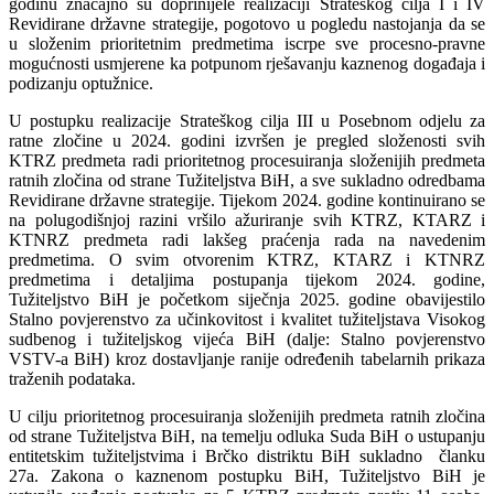
godinu značajno su doprinijele realizaciji Strateškog cilja I i IV
Revidirane državne strategije, pogotovo u pogledu nastojanja da se
u složenim prioritetnim predmetima iscrpe sve procesno-pravne
mogućnosti usmjerene ka potpunom rješavanju kaznenog događaja i
podizanju optužnice.
U postupku realizacije Strateškog cilja III u Posebnom odjelu za
ratne zločine u 2024. godini izvršen je pregled složenosti svih
KTRZ predmeta radi prioritetnog procesuiranja složenijih predmeta
ratnih zločina od strane Tužiteljstva BiH, a sve sukladno odredbama
Revidirane državne strategije. Tijekom 2024. godine kontinuirano se
na polugodišnjoj razini vršilo ažuriranje svih KTRZ, KTARZ i
KTNRZ predmeta radi lakšeg praćenja rada na navedenim
predmetima. O svim otvorenim KTRZ, KTARZ i KTNRZ
predmetima i detaljima postupanja tijekom 2024. godine,
Tužiteljstvo BiH je početkom siječnja 2025. godine obavijestilo
Stalno povjerenstvo za učinkovitost i kvalitet tužiteljstava Visokog
sudbenog i tužiteljskog vijeća BiH (dalje: Stalno povjerenstvo
VSTV-a BiH) kroz dostavljanje ranije određenih tabelarnih prikaza
traženih podataka.
U cilju prioritetnog procesuiranja složenijih predmeta ratnih zločina
od strane Tužiteljstva BiH, na temelju odluka Suda BiH o ustupanju
entitetskim tužiteljstvima i Brčko distriktu BiH sukladno članku
27a. Zakona o kaznenom postupku BiH, Tužiteljstvo BiH je