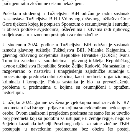
počinjeni ratni zločini ne ostanu nekažnjeni.
Početkom studenog u Tužiteljstvu BiH održan je radni sastanak
izaslanstava Tužiteljstva BiH i Vrhovnog državnog tužilaštva Crne
Gore tijekom kojeg je potpisan Sporazum o razumijevanju i suradnji
u oblasti podrške svjedocima, oštećenima i žrtvama radi njihovog
sudjelovanja u kaznenom postupku za ratne zločine.
U studenom 2024. godine u Tužiteljstvu BiH održan je sastanak
između glavnog tužitelja Tužiteljstva BiH, Milanka Kajganića, i
glavnog državnog odvjetnika Republike Hrvatske (DORH) Ivana
Turudića zajedno sa suradnicima i glavnog tužitelja Republičkog
javnog tužiteljstva Republike Srpske Željke Radović. Na sastanku je
razgovarano o nastavku i unaprjeđenju zajedničke suradnje u
procesuiranju predmeta ratnih zločina, kao i predmeta organiziranog
kriminala i korupcije. Fokus sastanka je bio na prevazilaženju
problema u predmetima u kojima su osumnjičeni i optuženi
nedostupni.
U ožujku 2024. godine izvršena je cjelokupna analiza svih KTRZ
predmeta u fazi istrage i prijave u kojima su evidentirane nedostupne
osobe. Ovom analizom i pregledom predmeta ne samo što se utvrdio
broj predmeta koji su podobni za ustupanje u zemlje regije, nego se
željelo ukazati da tužitelji Posebnog odjela za ratne zločine TBiH
postupaju u navedenim predmetima bez obzira što postoji