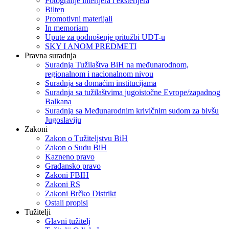
Fotografije interijera i eksterijera
Bilten
Promotivni materijali
In memoriam
Upute za podnošenje pritužbi UDT-u
SKY I ANOM PREDMETI
Pravna suradnja
Suradnja Tužilaštva BiH na međunarodnom,
regionalnom i nacionalnom nivou
Suradnja sa domaćim institucijama
Suradnja sa tužilaštvima jugoistočne Evrope/zapadnog
Balkana
Suradnja sa Međunarodnim krivičnim sudom za bivšu
Jugoslaviju
Zakoni
Zakon o Тužiteljstvu BiH
Zakon o Sudu BiH
Kazneno pravo
Građansko pravo
Zakoni FBIH
Zakoni RS
Zakoni Brčko Distrikt
Ostali propisi
Tužitelji
Glavni tužitelj