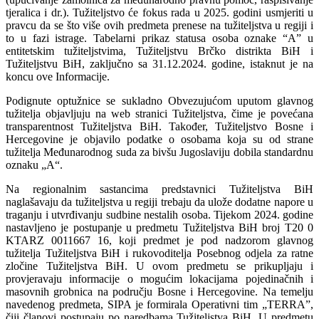
tjeralica i dr.). Tužiteljstvo će fokus rada u 2025. godini usmjeriti u
pravcu da se što više ovih predmeta prenese na tužiteljstva u regiji i
to u fazi istrage. Tabelarni prikaz statusa osoba oznake “A” u
entitetskim tužiteljstvima, Tužiteljstvu Brčko distrikta BiH i
Tužiteljstvu BiH, zaključno sa 31.12.2024. godine, istaknut je na
koncu ove Informacije.
Podignute optužnice se sukladno Obvezujućom uputom glavnog
tužitelja objavljuju na web stranici Tužiteljstva, čime je povećana
transparentnost Tužiteljstva BiH. Također, Tužiteljstvo Bosne i
Hercegovine je objavilo podatke o osobama koja su od strane
tužitelja Međunarodnog suda za bivšu Jugoslaviju dobila standardnu
oznaku „A“.
Na regionalnim sastancima predstavnici Tužiteljstva BiH
naglašavaju da tužiteljstva u regiji trebaju da ulože dodatne napore u
traganju i utvrđivanju sudbine nestalih osoba. Tijekom 2024. godine
nastavljeno je postupanje u predmetu Tužiteljstva BiH broj T20 0
KTARZ 0011667 16, koji predmet je pod nadzorom glavnog
tužitelja Tužiteljstva BiH i rukovoditelja Posebnog odjela za ratne
zločine Tužiteljstva BiH. U ovom predmetu se prikupljaju i
provjeravaju informacije o mogućim lokacijama pojedinačnih i
masovnih grobnica na području Bosne i Hercegovine. Na temelju
navedenog predmeta, SIPA je formirala Operativni tim „TERRA”,
čiji članovi postupaju po naredbama Tužiteljstva BiH. U predmetu