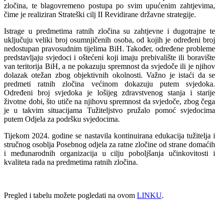
zločina, te blagovremeno postupa po svim upućenim zahtjevima,
čime je realiziran Strateški cilj II Revidirane državne strategije.
Istrage u predmetima ratnih zločina su zahtjevne i dugotrajne te
uključuju veliki broj osumnjičenih osoba, od kojih je određeni broj
nedostupan pravosudnim tijelima BiH. Također, određene probleme
predstavljaju svjedoci i oštećeni koji imaju prebivalište ili boravište
van teritorija BiH, a ne pokazuju spremnost da svjedoče ili je njihov
dolazak otežan zbog objektivnih okolnosti. Važno je istaći da se
predmeti ratnih zločina većinom dokazuju putem svjedoka.
Određeni broj svjedoka je lošijeg zdravstvenog stanja i starije
životne dobi, što utiče na njihovu spremnost da svjedoče, zbog čega
je u takvim situacijama Tužiteljstvo pružalo pomoć svjedocima
putem Odjela za podršku svjedocima.
Tijekom 2024. godine se nastavila kontinuirana edukacija tužitelja i
stručnog osoblja Posebnog odjela za ratne zločine od strane domaćih
i međunarodnih organizacija u cilju poboljšanja učinkovitosti i
kvaliteta rada na predmetima ratnih zločina.
Pregled i tabelu možete pogledati na ovom
LINKU
.