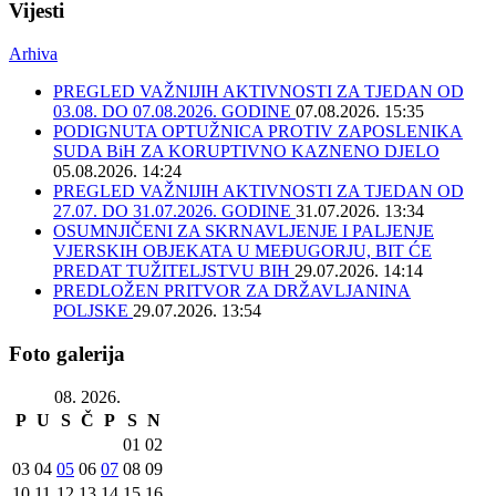
Vijesti
Arhiva
PREGLED VAŽNIJIH AKTIVNOSTI ZA TJEDAN OD
03.08. DO 07.08.2026. GODINE
07.08.2026. 15:35
PODIGNUTA OPTUŽNICA PROTIV ZAPOSLENIKA
SUDA BiH ZA KORUPTIVNO KAZNENO DJELO
05.08.2026. 14:24
PREGLED VAŽNIJIH AKTIVNOSTI ZA TJEDAN OD
27.07. DO 31.07.2026. GODINE
31.07.2026. 13:34
OSUMNJIČENI ZA SKRNAVLJENJE I PALJENJE
VJERSKIH OBJEKATA U MEĐUGORJU, BIT ĆE
PREDAT TUŽITELJSTVU BIH
29.07.2026. 14:14
PREDLOŽEN PRITVOR ZA DRŽAVLJANINA
POLJSKE
29.07.2026. 13:54
Foto galerija
08. 2026.
P
U
S
Č
P
S
N
01
02
03
04
05
06
07
08
09
10
11
12
13
14
15
16