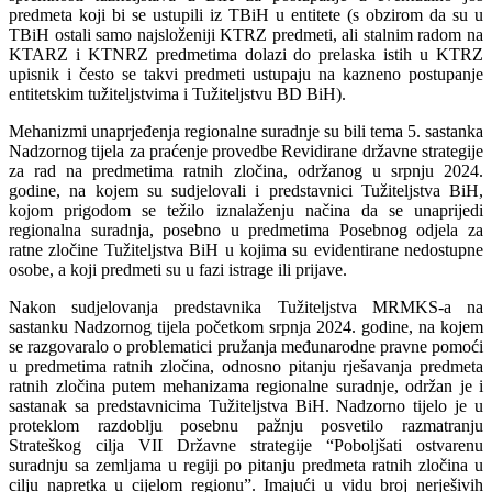
predmeta koji bi se ustupili iz TBiH u entitete (s obzirom da su u
TBiH ostali samo najsloženiji KTRZ predmeti, ali stalnim radom na
KTARZ i KTNRZ predmetima dolazi do prelaska istih u KTRZ
upisnik i često se takvi predmeti ustupaju na kazneno postupanje
entitetskim tužiteljstvima i Tužiteljstvu BD BiH).
Mehanizmi unaprjeđenja regionalne suradnje su bili tema 5. sastanka
Nadzornog tijela za praćenje provedbe Revidirane državne strategije
za rad na predmetima ratnih zločina, održanog u srpnju 2024.
godine, na kojem su sudjelovali i predstavnici Tužiteljstva BiH,
kojom prigodom se težilo iznalaženju načina da se unaprijedi
regionalna suradnja, posebno u predmetima Posebnog odjela za
ratne zločine Tužiteljstva BiH u kojima su evidentirane nedostupne
osobe, a koji predmeti su u fazi istrage ili prijave.
Nakon sudjelovanja predstavnika Tužiteljstva MRMKS-a na
sastanku Nadzornog tijela početkom srpnja 2024. godine, na kojem
se razgovaralo o problematici pružanja međunarodne pravne pomoći
u predmetima ratnih zločina, odnosno pitanju rješavanja predmeta
ratnih zločina putem mehanizama regionalne suradnje, održan je i
sastanak sa predstavnicima Tužiteljstva BiH. Nadzorno tijelo je u
proteklom razdoblju posebnu pažnju posvetilo razmatranju
Strateškog cilja VII Državne strategije “Poboljšati ostvarenu
suradnju sa zemljama u regiji po pitanju predmeta ratnih zločina u
cilju napretka u cijelom regionu”. Imajući u vidu broj nerješivih