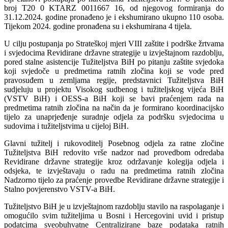
broj T20 0 KTARZ 0011667 16, od njegovog formiranja do
31.12.2024. godine pronađeno je i ekshumirano ukupno 110 osoba.
Tijekom 2024. godine pronađena su i ekshumirana 4 tijela.
U cilju postupanja po Strateškoj mjeri VIII zaštite i podrške žrtvama
i svjedocima Revidirane državne strategije u izvještajnom razdoblju,
pored stalne asistencije Tužiteljstva BiH po pitanju zaštite svjedoka
koji svjedoče u predmetima ratnih zločina koji se vode pred
pravosuđem u zemljama regije, predstavnici Tužiteljstva BiH
sudjeluju u projektu Visokog sudbenog i tužiteljskog vijeća BiH
(VSTV BiH) i OESS-a BiH koji se bavi praćenjem rada na
predmetima ratnih zločina na način da je formirano koordinacijsko
tijelo za unaprjeđenje suradnje odjela za podršku svjedocima u
sudovima i tužiteljstvima u cijeloj BiH.
Glavni tužitelj i rukovoditelj Posebnog odjela za ratne zločine
Tužiteljstva BiH redovito vrše nadzor nad provedbom odredaba
Revidirane državne strategije kroz održavanje kolegija odjela i
odsjeka, te izvještavaju o radu na predmetima ratnih zločina
Nadzorno tijelo za praćenje provedbe Revidirane državne strategije i
Stalno povjerenstvo VSTV-a BiH.
Tužiteljstvo BiH je u izvještajnom razdoblju stavilo na raspolaganje i
omogućilo svim tužiteljima u Bosni i Hercegovini uvid i pristup
podatcima sveobuhvatne Centralizirane baze podataka ratnih