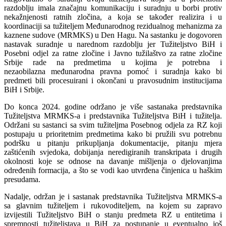
razdoblju imala značajnu komunikaciju i suradnju u borbi protiv
nekažnjenosti ratnih zločina, a koja se također realizira i u
koordinaciji sa tužiteljem Međunarodnog rezidualnog mehanizma za
kaznene sudove (MRMKS) u Den Hagu. Na sastanku je dogovoren
nastavak suradnje u narednom razdoblju jer Tužiteljstvo BiH i
Posebni odjel za ratne zločine i Javno tužilaštvo za ratne zločine
Srbije rade na predmetima u kojima je potrebna i
nezaobilazna međunarodna pravna pomoć i suradnja kako bi
predmeti bili procesuirani i okončani u pravosudnim institucijama
BiH i Srbije.
Do konca 2024. godine održano je više sastanaka predstavnika
Tužiteljstva MRMKS-a i predstavnika Tužiteljstva BiH i tužitelja.
Održani su sastanci sa svim tužiteljma Posebnog odjela za RZ koji
postupaju u prioritetnim predmetima kako bi pružili svu potrebnu
podršku u pitanju prikupljanja dokumentacije, pitanju mjera
zaštićenih svjedoka, dobijanja neredigiranih transkripata i drugih
okolnosti koje se odnose na davanje mišljenja o djelovanjima
određenih formacija, a što se vodi kao utvrđena činjenica u haškim
presudama.
Nadalje, održan je i sastanak predstavnika Tužiteljstva MRMKS-a
sa glavnim tužiteljem i rukovoditeljem, na kojem su zapravo
izvijestili Tužiteljstvo BiH o stanju predmeta RZ u entitetima i
spremnosti tužiteljstava u BiH za postupanje u eventualno još