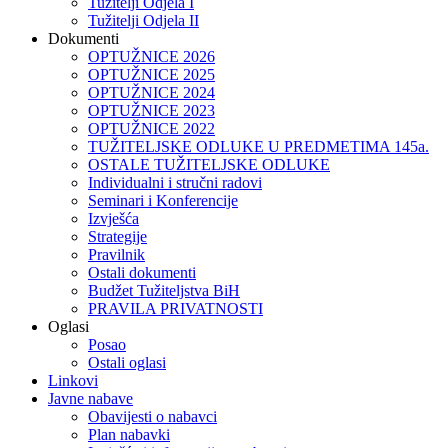
Tužitelji Odjela I
Tužitelji Odjela II
Dokumenti
OPTUŽNICE 2026
OPTUŽNICE 2025
OPTUŽNICE 2024
OPTUŽNICE 2023
OPTUŽNICE 2022
TUŽITELJSKE ODLUKE U PREDMETIMA 145a.
OSTALE TUŽITELJSKE ODLUKE
Individualni i stručni radovi
Seminari i Konferencije
Izvješća
Strategije
Pravilnik
Ostali dokumenti
Budžet Tužiteljstva BiH
PRAVILA PRIVATNOSTI
Oglasi
Posao
Ostali oglasi
Linkovi
Javne nabave
Obavijesti o nabavci
Plan nabavki