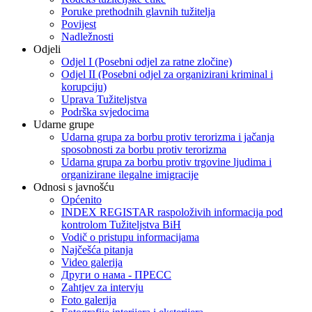
Poruke prethodnih glavnih tužitelja
Povijest
Nadležnosti
Odjeli
Odjel I (Posebni odjel za ratne zločine)
Odjel II (Posebni odjel za organizirani kriminal i
korupciju)
Uprava Tužiteljstva
Podrška svjedocima
Udarne grupe
Udarna grupa za borbu protiv terorizma i jačanja
sposobnosti za borbu protiv terorizma
Udarna grupa za borbu protiv trgovine ljudima i
organizirane ilegalne imigracije
Odnosi s javnošću
Općenito
INDEX REGISTAR raspoloživih informacija pod
kontrolom Tužiteljstva BiH
Vodič o pristupu informacijama
Najčešća pitanja
Video galerija
Други о нама - ПРЕСC
Zahtjev za intervju
Foto galerija