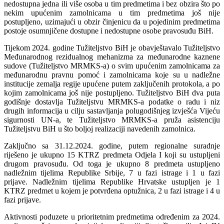
nedostupna jedna ili više osoba u tim predmetima i bez obzira što po
nekim upućenim zamolnicama u tim predmetima još nije
postupljeno, uzimajući u obzir činjenicu da u pojedinim predmetima
postoje osumnjičene dostupne i nedostupne osobe pravosuđu BiH.
Tijekom 2024. godine Tužiteljstvo BiH je obavještavalo Tužiteljstvo
Međunarodnog rezidualnog mehanizma za međunarodne kaznene
sudove (Tužiteljstvo MRMKS-a) o svim upućenim zamolnicama za
međunarodnu pravnu pomoć i zamolnicama koje su u nadležne
institucije zemalja regije upućene putem zaključenih protokola, a po
kojim zamolnicama još nije postupljeno. Tužiteljstvo BiH dva puta
godišnje dostavlja Tužiteljstvu MRMKS-a podatke o radu i niz
drugih informacija u cilju sastavljanja polugodišnjeg izvješća Vijeću
sigurnosti UN-a, te Tužiteljstvo MRMKS-a pruža asistenciju
Tužiteljstvu BiH u što boljoj realizaciji navedenih zamolnica.
Zaključno sa 31.12.2024. godine, putem regionalne suradnje
riješeno je ukupno 15 KTRZ predmeta Odjela I koji su ustupljeni
drugom pravosuđu. Od toga je ukupno 8 predmeta ustupljeno
nadležnim tijelima Republike Srbije, 7 u fazi istrage i 1 u fazi
prijave. Nadležnim tijelima Republike Hrvatske ustupljen je 1
KTRZ predmet u kojem je potvrđena optužnica, 2 u fazi istrage i 4 u
fazi prijave.
Aktivnosti poduzete u prioritetnim predmetima određenim za 2024.