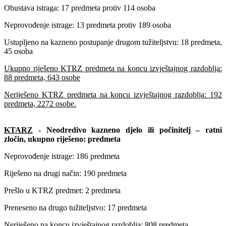
Obustava istraga: 17 predmeta protiv 114 osoba
Neprovođenje istrage: 13 predmeta protiv 189 osoba
Ustupljeno na kazneno postupanje drugom tužiteljstvu: 18 predmeta,
45 osoba
Ukupno riješeno KTRZ predmeta na koncu izvještajnog razdoblja:
88 predmeta, 643 osobe
Neriješeno KTRZ predmeta na koncu izvještajnog razdoblja: 192
predmeta, 2272 osobe.
KTARZ
- Neodredivo kazneno djelo ili počinitelj – ratni
zločin, ukupno riješeno: predmeta
Neprovođenje istrage: 186 predmeta
Riješeno na drugi način: 190 predmeta
Prešlo u KTRZ predmet: 2 predmeta
Preneseno na drugo tužiteljstvo: 17 predmeta
Neriješeno na koncu izvještajnog razdoblja: 808 predmeta