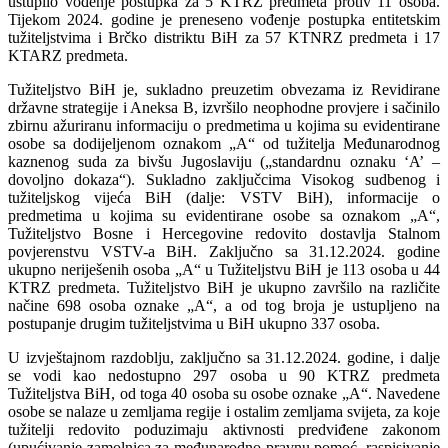
ustupilo vođenje postupka za 5 KTRZ predmeta protiv 11 osoba.
Tijekom 2024. godine je preneseno vođenje postupka entitetskim
tužiteljstvima i Brčko distriktu BiH za 57 KTNRZ predmeta i 17
KTARZ predmeta.
Tužiteljstvo BiH je, sukladno preuzetim obvezama iz Revidirane
državne strategije i Aneksa B, izvršilo neophodne provjere i sačinilo
zbirnu ažuriranu informaciju o predmetima u kojima su evidentirane
osobe sa dodijeljenom oznakom „A“ od tužitelja Međunarodnog
kaznenog suda za bivšu Jugoslaviju („standardnu oznaku ‘A’ –
dovoljno dokaza“). Sukladno zaključcima Visokog sudbenog i
tužiteljskog vijeća BiH (dalje: VSTV BiH), informacije o
predmetima u kojima su evidentirane osobe sa oznakom „A“,
Tužiteljstvo Bosne i Hercegovine redovito dostavlja Stalnom
povjerenstvu VSTV-a BiH. Zaključno sa 31.12.2024. godine
ukupno neriješenih osoba „A“ u Tužiteljstvu BiH je 113 osoba u 44
KTRZ predmeta. Tužiteljstvo BiH je ukupno završilo na različite
načine 698 osoba oznake „A“, a od tog broja je ustupljeno na
postupanje drugim tužiteljstvima u BiH ukupno 337 osoba.
U izvještajnom razdoblju, zaključno sa 31.12.2024. godine, i dalje
se vodi kao nedostupno 297 osoba u 90 KTRZ predmeta
Tužiteljstva BiH, od toga 40 osoba su osobe oznake „A“. Navedene
osobe se nalaze u zemljama regije i ostalim zemljama svijeta, za koje
tužitelji redovito poduzimaju aktivnosti predviđene zakonom
(upućivanje zamolnica za međunarodno pravnu pomoć, raspisivanje