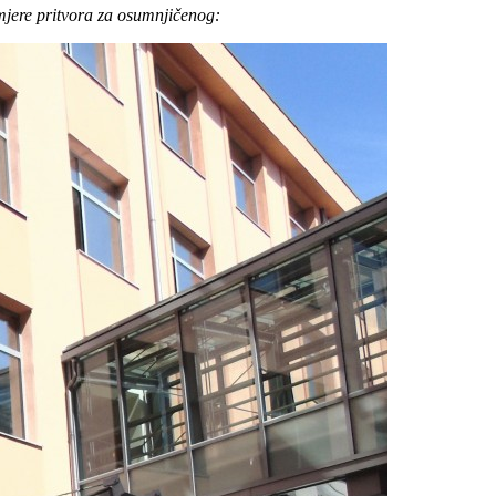
 mjere pritvora za osumnjičenog: