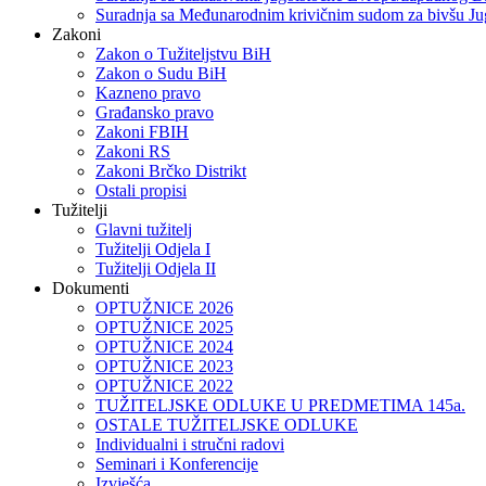
Suradnja sa Međunarodnim krivičnim sudom za bivšu Ju
Zakoni
Zakon o Тužiteljstvu BiH
Zakon o Sudu BiH
Kazneno pravo
Građansko pravo
Zakoni FBIH
Zakoni RS
Zakoni Brčko Distrikt
Ostali propisi
Tužitelji
Glavni tužitelj
Tužitelji Odjela I
Tužitelji Odjela II
Dokumenti
OPTUŽNICE 2026
OPTUŽNICE 2025
OPTUŽNICE 2024
OPTUŽNICE 2023
OPTUŽNICE 2022
TUŽITELJSKE ODLUKE U PREDMETIMA 145a.
OSTALE TUŽITELJSKE ODLUKE
Individualni i stručni radovi
Seminari i Konferencije
Izvješća