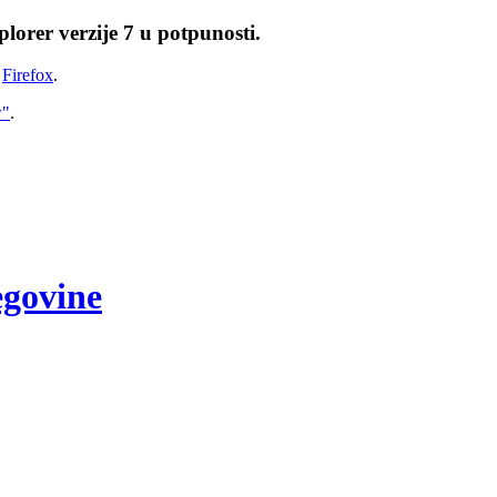
lorer verzije 7 u potpunosti.
i
Firefox
.
w"
.
egovine