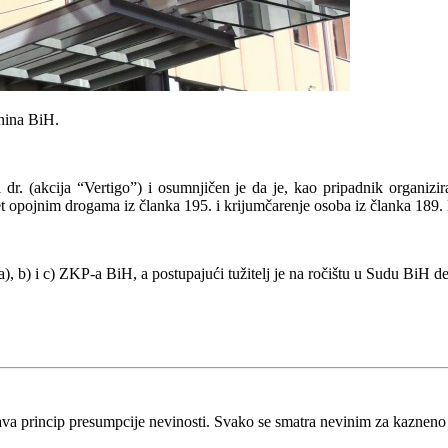
nina BiH.
r. (akcija “Vertigo”) i osumnjičen je da je, kao pripadnik organizira
met opojnim drogama iz članka 195. i krijumčarenje osoba iz članka 189
a), b) i c) ZKP-a BiH, a postupajući tužitelj je na ročištu u Sudu BiH de
va princip presumpcije nevinosti. Svako se smatra nevinim za kaznen