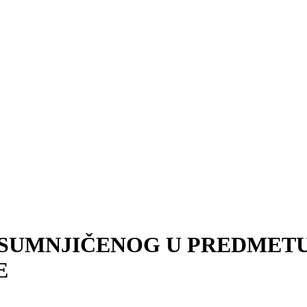
OSUMNJIČENOG U PREDMET
E