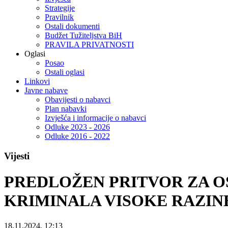
Strategije
Pravilnik
Ostali dokumenti
Budžet Tužiteljstva BiH
PRAVILA PRIVATNOSTI
Oglasi
Posao
Ostali oglasi
Linkovi
Javne nabave
Obavijesti o nabavci
Plan nabavki
Izvješća i informacije o nabavci
Odluke 2023 - 2026
Odluke 2016 - 2022
Vijesti
PREDLOŽEN PRITVOR ZA 
KRIMINALA VISOKE RAZIN
18.11.2024. 12:13