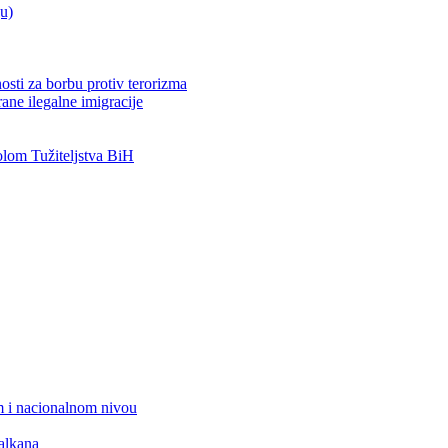
ju)
osti za borbu protiv terorizma
ane ilegalne imigracije
om Tužiteljstva BiH
 i nacionalnom nivou
alkana