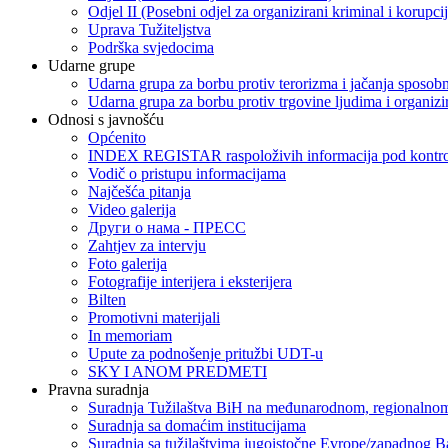
Odjel II (Posebni odjel za organizirani kriminal i korupci
Uprava Tužiteljstva
Podrška svjedocima
Udarne grupe
Udarna grupa za borbu protiv terorizma i jačanja sposobn
Udarna grupa za borbu protiv trgovine ljudima i organizir
Odnosi s javnošću
Općenito
INDEX REGISTAR raspoloživih informacija pod kontrol
Vodič o pristupu informacijama
Najčešća pitanja
Video galerija
Други о нама - ПРЕСC
Zahtjev za intervju
Foto galerija
Fotografije interijera i eksterijera
Bilten
Promotivni materijali
In memoriam
Upute za podnošenje pritužbi UDT-u
SKY I ANOM PREDMETI
Pravna suradnja
Suradnja Tužilaštva BiH na međunarodnom, regionalnom
Suradnja sa domaćim institucijama
Suradnja sa tužilaštvima jugoistočne Evrope/zapadnog B