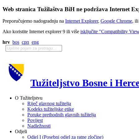
Web stranica Tužilaštva BiH ne podržava Internet Exp
Preporučujemo nadogradnju na
Internet Explorer
,
Google Chrome
, il
Ako koristite Internet explorer 9 ili više
isključite "Compatibility Vie
hrv
bos
срп
eng
Tužiteljstvo Bosne i Herc
O Tužiteljstvu
Riječ glavnog tužitelja
Kodeks tužiteljske etike
Poruke prethodnih glavnih tužitelja
Povijest
Nadležnosti
Odjeli
Odjel I (Posebni odjel za ratne zločine)