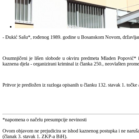
- Đukić Sašu*, rođenog 1989. godine u Bosanskom Novom, državlja
Osumnjičeni je lišen slobode u okviru predmeta Mladen Popović* i d
kaznena djela - organizirani kriminal iz članka 250., neovlašten pro
Pritvor je predložen iz razloga opisanih u članku 132. stavak 1. točke 
*napomena o načelu presumpcije nevinosti
Ovom objavom ne prejudicira se ishod kaznenog postupka i ne naruša
(članak 3. stavak 1. ZKP-a BiH).