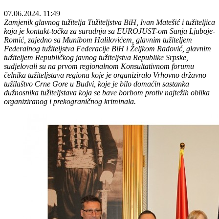
07.06.2024. 11:49
Zamjenik glavnog tužitelja Tužiteljstva BiH, Ivan Matešić i tužiteljica
koja je kontakt-točka za suradnju sa EUROJUST-om Sanja Ljuboje-
Romić, zajedno sa Munibom Halilovićem, glavnim tužiteljem
Federalnog tužiteljstva Federacije BiH i Željkom Radović, glavnim
tužiteljem Republičkog javnog tužiteljstva Republike Srpske,
sudjelovali su na prvom regionalnom Konsultativnom forumu
čelnika tužiteljstava regiona koje je organiziralo Vrhovno državno
tužilaštvo Crne Gore u Budvi, koje je bilo domaćin sastanka
dužnosnika tužiteljstava koja se bave borbom protiv najtežih oblika
organiziranog i prekograničnog kriminala.