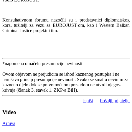
Konsultativnom forumu nazočili su i predstavnici diplomatskog
kora, tužitelji za vezu sa EUROJUST-om, kao i Western Balkan
Criminal Justice projektni tim.
*napomena o načelu presumpcije nevinosti
Ovom objavom ne prejudicira se ishod kaznenog postupka i ne
narušava princip presumpcije nevinosti. Svako se smatra nevinim za
kazneno djelo dok se pravomoćnom presudom ne utvrdi njegova
krivnja (članak 3. stavak 1. ZKP-a BiH).
Ispiši
Pošalji prijatelju
Video
Arhiva