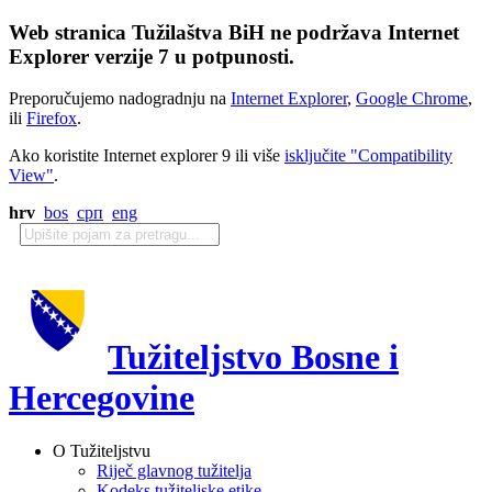
Web stranica Tužilaštva BiH ne podržava Internet
Explorer verzije 7 u potpunosti.
Preporučujemo nadogradnju na
Internet Explorer
,
Google Chrome
,
ili
Firefox
.
Ako koristite Internet explorer 9 ili više
isključite "Compatibility
View"
.
hrv
bos
срп
eng
Tužiteljstvo Bosne i
Hercegovine
O Tužiteljstvu
Riječ glavnog tužitelja
Kodeks tužiteljske etike