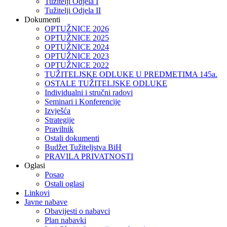
Tužitelji Odjela I
Tužitelji Odjela II
Dokumenti
OPTUŽNICE 2026
OPTUŽNICE 2025
OPTUŽNICE 2024
OPTUŽNICE 2023
OPTUŽNICE 2022
TUŽITELJSKE ODLUKE U PREDMETIMA 145a.
OSTALE TUŽITELJSKE ODLUKE
Individualni i stručni radovi
Seminari i Konferencije
Izvješća
Strategije
Pravilnik
Ostali dokumenti
Budžet Tužiteljstva BiH
PRAVILA PRIVATNOSTI
Oglasi
Posao
Ostali oglasi
Linkovi
Javne nabave
Obavijesti o nabavci
Plan nabavki