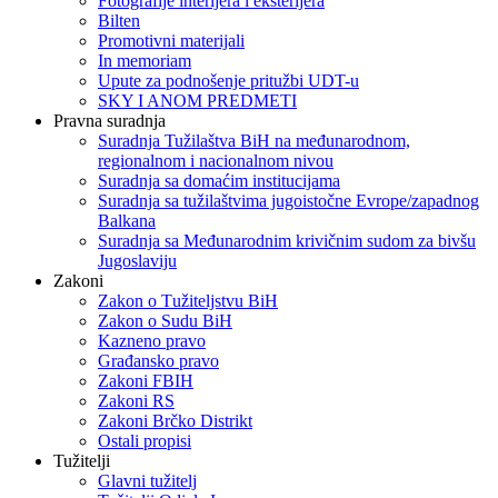
Fotografije interijera i eksterijera
Bilten
Promotivni materijali
In memoriam
Upute za podnošenje pritužbi UDT-u
SKY I ANOM PREDMETI
Pravna suradnja
Suradnja Tužilaštva BiH na međunarodnom,
regionalnom i nacionalnom nivou
Suradnja sa domaćim institucijama
Suradnja sa tužilaštvima jugoistočne Evrope/zapadnog
Balkana
Suradnja sa Međunarodnim krivičnim sudom za bivšu
Jugoslaviju
Zakoni
Zakon o Тužiteljstvu BiH
Zakon o Sudu BiH
Kazneno pravo
Građansko pravo
Zakoni FBIH
Zakoni RS
Zakoni Brčko Distrikt
Ostali propisi
Tužitelji
Glavni tužitelj