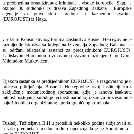
u predmetima organiziranog kriminala i visoke korupcije. Skup je
okupio 30 sudionika iz država Zapadnog Balkana i Europske
agencije za pravosudnu suradnju u kaznenim stvarima
(EUROJUST) iz Haga.
U okviru Konsultativnog foruma izaslanstvo Bosne i Hercegovine je
razmijenilo iskustva sa kolegama iz zemalja Zapadnog Balkana, te
su održani bilateralni sastanci za predsjednikom EUROJUSTa,
Ladislavom Hamranom i vrhovnim državnim tužiteljem Crne Gore,
Miloradom Markovićem.
Tijekom sastanka sa predsjednikom EUROJUST-a razgovarano je o
procesu priključenja Bosne i Hercegovine ovoj instituciji kroz
zaključenje međunarodnog sporazuma, gdje je iznova istaknuta
bitnost postojanja suradnje na međunarodnoj razini za procesuiranje
najtežih oblika organiziranog i prekograničnog kriminala.
Tužitelji Tužiteljstva BiH u proteklih nekoliko godina sudjelovali su
u više predmeta i međunarodnih operacija koje je koordinirao i
vodio EUROJUST.