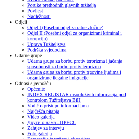
Poruke prethodnih glavnih tužitelja
Povijest
Nadležnosti
Odjeli
Odjel I (Posebni odjel za ratne zločine)
Odjel II (Posebni odjel za organizirani kriminal i
korupciju)
Uprava Tužiteljstva
Podrška svjedocima
Udarne grupe
Udarna grupa za borbu protiv terorizma i jačanja
sposobnosti za borbu protiv terorizma
Udarna grupa za borbu protiv trgovine ljudima i
organizirane ilegalne imigracije
Odnosi s javnošću
Općenito
INDEX REGISTAR raspoloživih informacija pod
kontrolom Tužiteljstva BiH
Vodič o pristupu informacijama
Najčešća pitanja
Video galerija
Други о нама - ПРЕСC
Zahtjev za intervju
Foto galerija