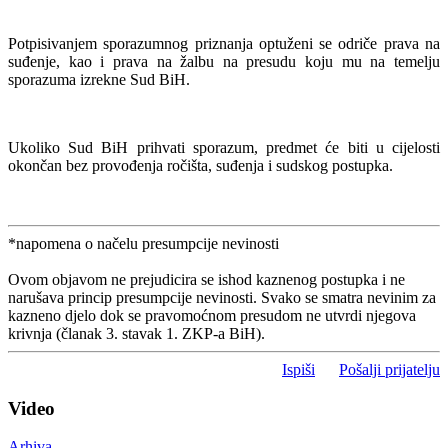
Potpisivanjem sporazumnog priznanja optuženi se odriče prava na
suđenje, kao i prava na žalbu na presudu koju mu na temelju
sporazuma izrekne Sud BiH.
Ukoliko Sud BiH prihvati sporazum, predmet će biti u cijelosti
okončan bez provođenja ročišta, suđenja i sudskog postupka.
*napomena o načelu presumpcije nevinosti
Ovom objavom ne prejudicira se ishod kaznenog postupka i ne
narušava princip presumpcije nevinosti. Svako se smatra nevinim za
kazneno djelo dok se pravomoćnom presudom ne utvrdi njegova
krivnja (članak 3. stavak 1. ZKP-a BiH).
Ispiši
Pošalji prijatelju
Video
Arhiva