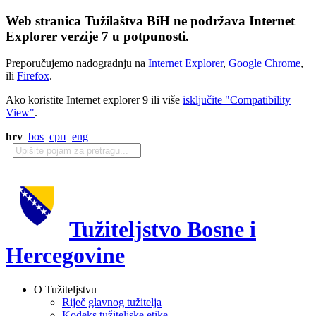
Web stranica Tužilaštva BiH ne podržava Internet
Explorer verzije 7 u potpunosti.
Preporučujemo nadogradnju na
Internet Explorer
,
Google Chrome
,
ili
Firefox
.
Ako koristite Internet explorer 9 ili više
isključite "Compatibility
View"
.
hrv
bos
срп
eng
Tužiteljstvo Bosne i
Hercegovine
O Tužiteljstvu
Riječ glavnog tužitelja
Kodeks tužiteljske etike