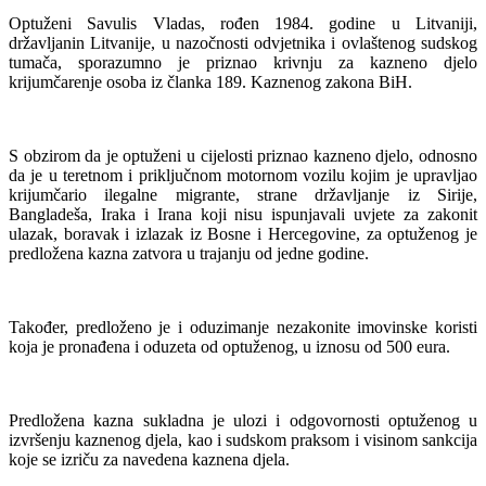
Optuženi Savulis Vladas, rođen 1984. godine u Litvaniji,
državljanin Litvanije, u nazočnosti odvjetnika i ovlaštenog sudskog
tumača, sporazumno je priznao krivnju za kazneno djelo
krijumčarenje osoba iz članka 189. Kaznenog zakona BiH.
S obzirom da je optuženi u cijelosti priznao kazneno djelo, odnosno
da je u teretnom i priključnom motornom vozilu kojim je upravljao
krijumčario ilegalne migrante, strane državljanje iz Sirije,
Bangladeša, Iraka i Irana koji nisu ispunjavali uvjete za zakonit
ulazak, boravak i izlazak iz Bosne i Hercegovine, za optuženog je
predložena kazna zatvora u trajanju od jedne godine.
Također, predloženo je i oduzimanje nezakonite imovinske koristi
koja je pronađena i oduzeta od optuženog, u iznosu od 500 eura.
Predložena kazna sukladna je ulozi i odgovornosti optuženog u
izvršenju kaznenog djela, kao i sudskom praksom i visinom sankcija
koje se izriču za navedena kaznena djela.