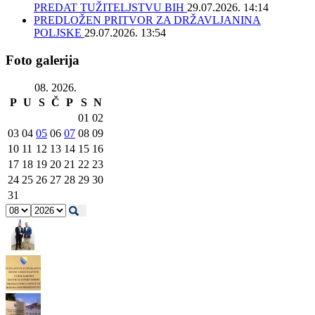
PREDAT TUŽITELJSTVU BIH
29.07.2026. 14:14
PREDLOŽEN PRITVOR ZA DRŽAVLJANINA
POLJSKE
29.07.2026. 13:54
Foto galerija
08. 2026.
P
U
S
Č
P
S
N
01
02
03
04
05
06
07
08
09
10
11
12
13
14
15
16
17
18
19
20
21
22
23
24
25
26
27
28
29
30
31