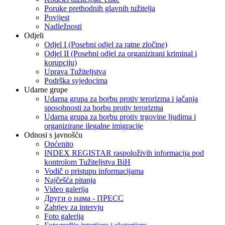
Poruke prethodnih glavnih tužitelja
Povijest
Nadležnosti
Odjeli
Odjel I (Posebni odjel za ratne zločine)
Odjel II (Posebni odjel za organizirani kriminal i
korupciju)
Uprava Tužiteljstva
Podrška svjedocima
Udarne grupe
Udarna grupa za borbu protiv terorizma i jačanja
sposobnosti za borbu protiv terorizma
Udarna grupa za borbu protiv trgovine ljudima i
organizirane ilegalne imigracije
Odnosi s javnošću
Općenito
INDEX REGISTAR raspoloživih informacija pod
kontrolom Tužiteljstva BiH
Vodič o pristupu informacijama
Najčešća pitanja
Video galerija
Други о нама - ПРЕСC
Zahtjev za intervju
Foto galerija