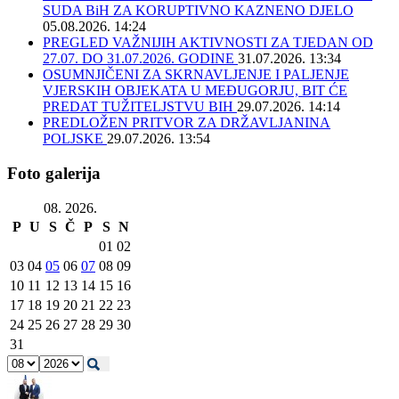
SUDA BiH ZA KORUPTIVNO KAZNENO DJELO
05.08.2026. 14:24
PREGLED VAŽNIJIH AKTIVNOSTI ZA TJEDAN OD
27.07. DO 31.07.2026. GODINE
31.07.2026. 13:34
OSUMNJIČENI ZA SKRNAVLJENJE I PALJENJE
VJERSKIH OBJEKATA U MEĐUGORJU, BIT ĆE
PREDAT TUŽITELJSTVU BIH
29.07.2026. 14:14
PREDLOŽEN PRITVOR ZA DRŽAVLJANINA
POLJSKE
29.07.2026. 13:54
Foto galerija
08. 2026.
P
U
S
Č
P
S
N
01
02
03
04
05
06
07
08
09
10
11
12
13
14
15
16
17
18
19
20
21
22
23
24
25
26
27
28
29
30
31