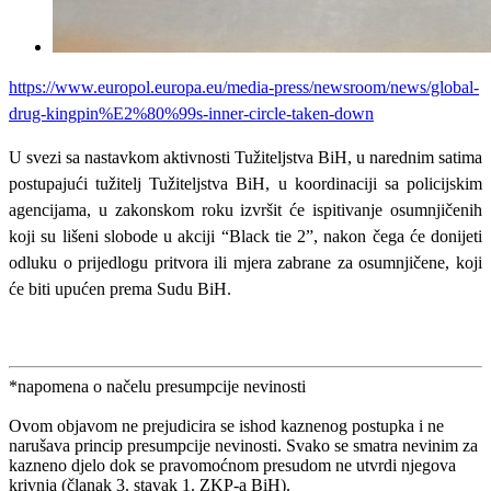
https://www.europol.europa.eu/media-press/newsroom/news/global-
drug-kingpin%E2%80%99s-inner-circle-taken-down
U svezi sa nastavkom aktivnosti Tužiteljstva BiH, u narednim satima
postupajući tužitelj Tužiteljstva BiH, u koordinaciji sa policijskim
agencijama, u zakonskom roku izvršit će ispitivanje osumnjičenih
koji su lišeni slobode u akciji “Black tie 2”, nakon čega će donijeti
odluku o prijedlogu pritvora ili mjera zabrane za osumnjičene, koji
će biti upućen prema Sudu BiH.
*napomena o načelu presumpcije nevinosti
Ovom objavom ne prejudicira se ishod kaznenog postupka i ne
narušava princip presumpcije nevinosti. Svako se smatra nevinim za
kazneno djelo dok se pravomoćnom presudom ne utvrdi njegova
krivnja (članak 3. stavak 1. ZKP-a BiH).