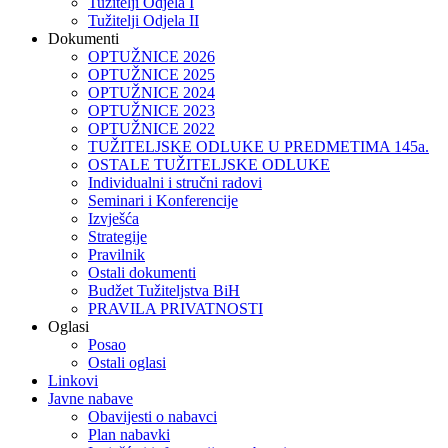
Tužitelji Odjela I
Tužitelji Odjela II
Dokumenti
OPTUŽNICE 2026
OPTUŽNICE 2025
OPTUŽNICE 2024
OPTUŽNICE 2023
OPTUŽNICE 2022
TUŽITELJSKE ODLUKE U PREDMETIMA 145a.
OSTALE TUŽITELJSKE ODLUKE
Individualni i stručni radovi
Seminari i Konferencije
Izvješća
Strategije
Pravilnik
Ostali dokumenti
Budžet Tužiteljstva BiH
PRAVILA PRIVATNOSTI
Oglasi
Posao
Ostali oglasi
Linkovi
Javne nabave
Obavijesti o nabavci
Plan nabavki