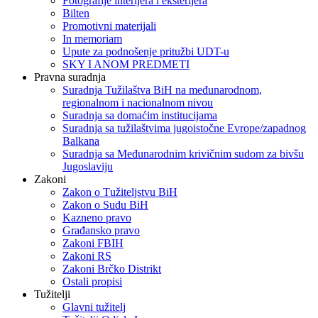
Fotografije interijera i eksterijera
Bilten
Promotivni materijali
In memoriam
Upute za podnošenje pritužbi UDT-u
SKY I ANOM PREDMETI
Pravna suradnja
Suradnja Tužilaštva BiH na međunarodnom,
regionalnom i nacionalnom nivou
Suradnja sa domaćim institucijama
Suradnja sa tužilaštvima jugoistočne Evrope/zapadnog
Balkana
Suradnja sa Međunarodnim krivičnim sudom za bivšu
Jugoslaviju
Zakoni
Zakon o Тužiteljstvu BiH
Zakon o Sudu BiH
Kazneno pravo
Građansko pravo
Zakoni FBIH
Zakoni RS
Zakoni Brčko Distrikt
Ostali propisi
Tužitelji
Glavni tužitelj