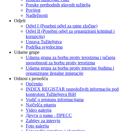
Poruke prethodnih glavnih tužitelja
Povijest
Nadležnosti
Odjeli
Odjel I (Posebni odjel za ratne zločine)
Odjel II (Posebni odjel za organizirani kriminal i
korupciju)
Uprava Tužiteljstva
Podrška svjedocima
Udarne grupe
Udarna grupa za borbu protiv terorizma i jačanja
sposobnosti za borbu protiv terorizma
Udarna grupa za borbu protiv trgovine ljudima i
organizirane ilegalne imigracije
Odnosi s javnošću
Općenito
INDEX REGISTAR raspoloživih informacija pod
kontrolom Tužiteljstva BiH
Vodič o pristupu informacijama
Najčešća pitanja
Video galerija
Други о нама - ПРЕСC
Zahtjev za intervju
Foto galerija