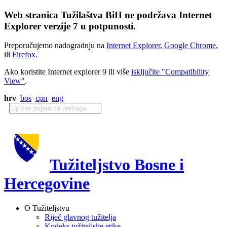
Web stranica Tužilaštva BiH ne podržava Internet
Explorer verzije 7 u potpunosti.
Preporučujemo nadogradnju na
Internet Explorer
,
Google Chrome
,
ili
Firefox
.
Ako koristite Internet explorer 9 ili više
isključite "Compatibility
View"
.
hrv
bos
срп
eng
Tužiteljstvo Bosne i
Hercegovine
O Tužiteljstvu
Riječ glavnog tužitelja
Kodeks tužiteljske etike