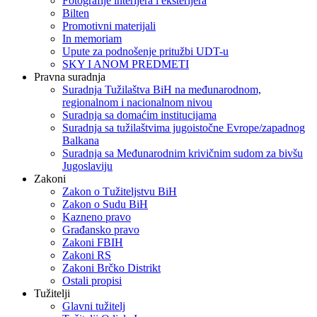
Fotografije interijera i eksterijera
Bilten
Promotivni materijali
In memoriam
Upute za podnošenje pritužbi UDT-u
SKY I ANOM PREDMETI
Pravna suradnja
Suradnja Tužilaštva BiH na međunarodnom,
regionalnom i nacionalnom nivou
Suradnja sa domaćim institucijama
Suradnja sa tužilaštvima jugoistočne Evrope/zapadnog
Balkana
Suradnja sa Međunarodnim krivičnim sudom za bivšu
Jugoslaviju
Zakoni
Zakon o Тužiteljstvu BiH
Zakon o Sudu BiH
Kazneno pravo
Građansko pravo
Zakoni FBIH
Zakoni RS
Zakoni Brčko Distrikt
Ostali propisi
Tužitelji
Glavni tužitelj