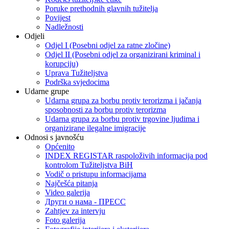
Poruke prethodnih glavnih tužitelja
Povijest
Nadležnosti
Odjeli
Odjel I (Posebni odjel za ratne zločine)
Odjel II (Posebni odjel za organizirani kriminal i
korupciju)
Uprava Tužiteljstva
Podrška svjedocima
Udarne grupe
Udarna grupa za borbu protiv terorizma i jačanja
sposobnosti za borbu protiv terorizma
Udarna grupa za borbu protiv trgovine ljudima i
organizirane ilegalne imigracije
Odnosi s javnošću
Općenito
INDEX REGISTAR raspoloživih informacija pod
kontrolom Tužiteljstva BiH
Vodič o pristupu informacijama
Najčešća pitanja
Video galerija
Други о нама - ПРЕСC
Zahtjev za intervju
Foto galerija