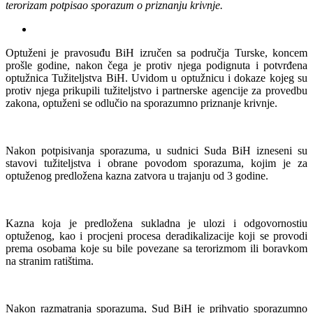
terorizam potpisao sporazum o priznanju krivnje.
Optuženi je pravosuđu BiH izručen sa područja Turske, koncem
prošle godine, nakon čega je protiv njega podignuta i potvrđena
optužnica Tužiteljstva BiH. Uvidom u optužnicu i dokaze kojeg su
protiv njega prikupili tužiteljstvo i partnerske agencije za provedbu
zakona, optuženi se odlučio na sporazumno priznanje krivnje.
Nakon potpisivanja sporazuma, u sudnici Suda BiH izneseni su
stavovi tužiteljstva i obrane povodom sporazuma, kojim je za
optuženog predložena kazna zatvora u trajanju od 3 godine.
Kazna koja je predložena sukladna je ulozi i odgovornostiu
optuženog, kao i procjeni procesa deradikalizacije koji se provodi
prema osobama koje su bile povezane sa terorizmom ili boravkom
na stranim ratištima.
Nakon razmatranja sporazuma, Sud BiH je prihvatio sporazumno