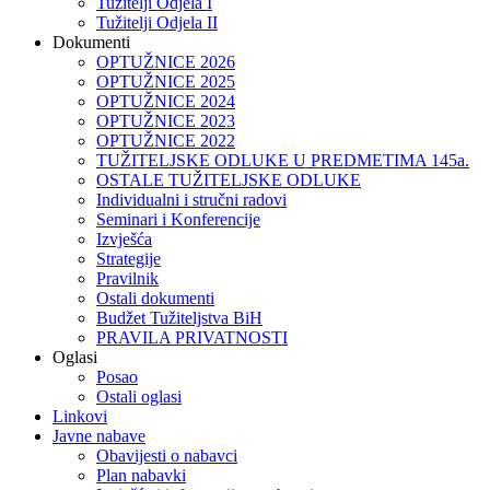
Tužitelji Odjela I
Tužitelji Odjela II
Dokumenti
OPTUŽNICE 2026
OPTUŽNICE 2025
OPTUŽNICE 2024
OPTUŽNICE 2023
OPTUŽNICE 2022
TUŽITELJSKE ODLUKE U PREDMETIMA 145a.
OSTALE TUŽITELJSKE ODLUKE
Individualni i stručni radovi
Seminari i Konferencije
Izvješća
Strategije
Pravilnik
Ostali dokumenti
Budžet Tužiteljstva BiH
PRAVILA PRIVATNOSTI
Oglasi
Posao
Ostali oglasi
Linkovi
Javne nabave
Obavijesti o nabavci
Plan nabavki