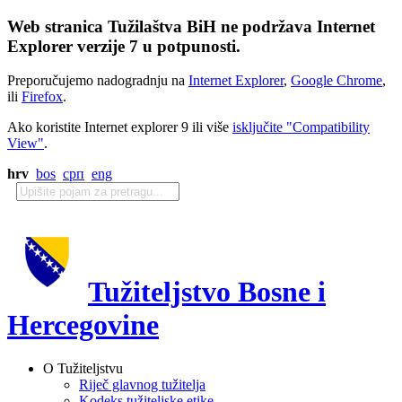
Web stranica Tužilaštva BiH ne podržava Internet
Explorer verzije 7 u potpunosti.
Preporučujemo nadogradnju na
Internet Explorer
,
Google Chrome
,
ili
Firefox
.
Ako koristite Internet explorer 9 ili više
isključite "Compatibility
View"
.
hrv
bos
срп
eng
Tužiteljstvo Bosne i
Hercegovine
O Tužiteljstvu
Riječ glavnog tužitelja
Kodeks tužiteljske etike