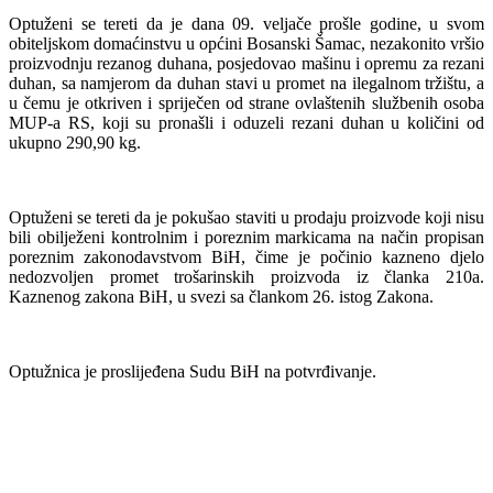
Optuženi se tereti da je dana 09. veljače prošle godine, u svom
obiteljskom domaćinstvu u općini Bosanski Šamac, nezakonito vršio
proizvodnju rezanog duhana, posjedovao mašinu i opremu za rezani
duhan, sa namjerom da duhan stavi u promet na ilegalnom tržištu, a
u čemu je otkriven i spriječen od strane ovlaštenih službenih osoba
MUP-a RS, koji su pronašli i oduzeli rezani duhan u količini od
ukupno 290,90 kg.
Optuženi se tereti da je pokušao staviti u prodaju proizvode koji nisu
bili obilježeni kontrolnim i poreznim markicama na način propisan
poreznim zakonodavstvom BiH, čime je počinio kazneno djelo
nedozvoljen promet trošarinskih proizvoda iz članka 210a.
Kaznenog zakona BiH, u svezi sa člankom 26. istog Zakona.
Optužnica je proslijeđena Sudu BiH na potvrđivanje.