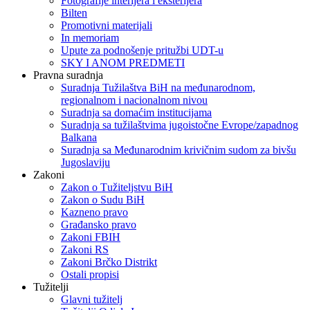
Fotografije interijera i eksterijera
Bilten
Promotivni materijali
In memoriam
Upute za podnošenje pritužbi UDT-u
SKY I ANOM PREDMETI
Pravna suradnja
Suradnja Tužilaštva BiH na međunarodnom,
regionalnom i nacionalnom nivou
Suradnja sa domaćim institucijama
Suradnja sa tužilaštvima jugoistočne Evrope/zapadnog
Balkana
Suradnja sa Međunarodnim krivičnim sudom za bivšu
Jugoslaviju
Zakoni
Zakon o Тužiteljstvu BiH
Zakon o Sudu BiH
Kazneno pravo
Građansko pravo
Zakoni FBIH
Zakoni RS
Zakoni Brčko Distrikt
Ostali propisi
Tužitelji
Glavni tužitelj