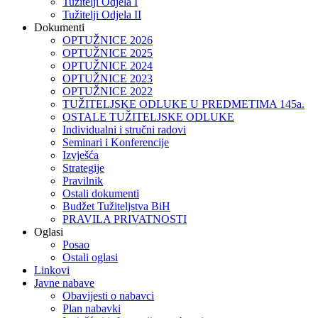
Tužitelji Odjela I
Tužitelji Odjela II
Dokumenti
OPTUŽNICE 2026
OPTUŽNICE 2025
OPTUŽNICE 2024
OPTUŽNICE 2023
OPTUŽNICE 2022
TUŽITELJSKE ODLUKE U PREDMETIMA 145a.
OSTALE TUŽITELJSKE ODLUKE
Individualni i stručni radovi
Seminari i Konferencije
Izvješća
Strategije
Pravilnik
Ostali dokumenti
Budžet Tužiteljstva BiH
PRAVILA PRIVATNOSTI
Oglasi
Posao
Ostali oglasi
Linkovi
Javne nabave
Obavijesti o nabavci
Plan nabavki