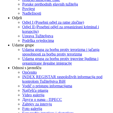
Poruke prethodnih glavnih tužitelja
Povijest
Nadležnosti
Odjeli
Odjel I (Posebni odjel za ratne zločine)
Odjel II (Posebni odjel za organizirani kriminal i
korupciju)
Uprava Tužiteljstva
Podrška svjedocima
Udarne grupe
Udarna grupa za borbu protiv terorizma i jačanja
sposobnosti za borbu protiv terorizma
Udarna grupa za borbu protiv trgovine ljudima i
organizirane ilegalne imigracije
Odnosi s javnošću
Općenito
INDEX REGISTAR raspoloživih informacija pod
kontrolom Tužiteljstva BiH
Vodič o pristupu informacijama
Najčešća pitanja
Video galerija
Други о нама - ПРЕСC
Zahtjev za intervju
Foto galerija