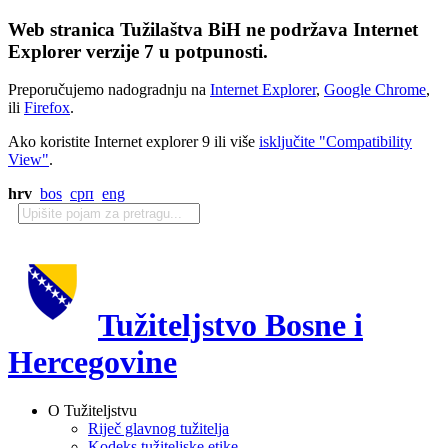
Web stranica Tužilaštva BiH ne podržava Internet
Explorer verzije 7 u potpunosti.
Preporučujemo nadogradnju na
Internet Explorer
,
Google Chrome
,
ili
Firefox
.
Ako koristite Internet explorer 9 ili više
isključite "Compatibility
View"
.
hrv
bos
срп
eng
Tužiteljstvo Bosne i
Hercegovine
O Tužiteljstvu
Riječ glavnog tužitelja
Kodeks tužiteljske etike