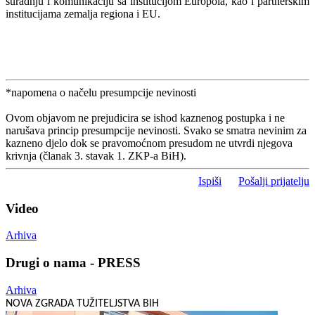
suradnju i komunikaciju sa institucijom Europola, kao i partnerskim
institucijama zemalja regiona i EU.
*napomena o načelu presumpcije nevinosti
Ovom objavom ne prejudicira se ishod kaznenog postupka i ne
narušava princip presumpcije nevinosti. Svako se smatra nevinim za
kazneno djelo dok se pravomoćnom presudom ne utvrdi njegova
krivnja (članak 3. stavak 1. ZKP-a BiH).
Ispiši
Pošalji prijatelju
Video
Arhiva
Drugi o nama - PRESS
Arhiva
NOVA ZGRADA TUŽITELJSTVA BIH