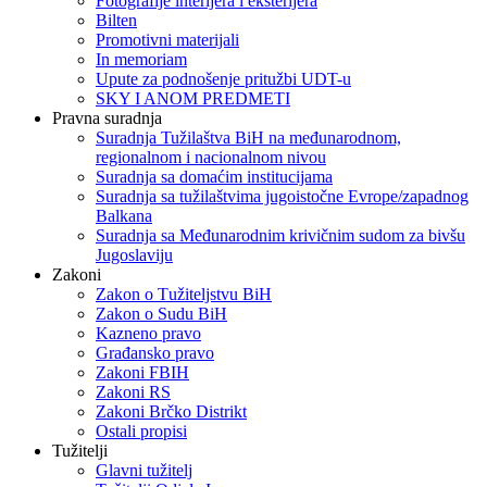
Fotografije interijera i eksterijera
Bilten
Promotivni materijali
In memoriam
Upute za podnošenje pritužbi UDT-u
SKY I ANOM PREDMETI
Pravna suradnja
Suradnja Tužilaštva BiH na međunarodnom,
regionalnom i nacionalnom nivou
Suradnja sa domaćim institucijama
Suradnja sa tužilaštvima jugoistočne Evrope/zapadnog
Balkana
Suradnja sa Međunarodnim krivičnim sudom za bivšu
Jugoslaviju
Zakoni
Zakon o Тužiteljstvu BiH
Zakon o Sudu BiH
Kazneno pravo
Građansko pravo
Zakoni FBIH
Zakoni RS
Zakoni Brčko Distrikt
Ostali propisi
Tužitelji
Glavni tužitelj