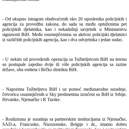
- Od ukupno istragom obuhvaćenih oko 20 uposlenika policijskih i
agencija za provedbu zakona, do sada su među optuženima pet
policijskih djelatnika, kao i nekadašnji savjetnik u Ministarstvu
sigurnosti BiH. Među osumnjičenima su aktivni policijski djelatnici
iz različitih policijskih agencija, kao i dva odvjetnika i jedan sudac.
- U nekim od provedenih operacija sa Tužiteljstvom BiH na terenu
su postupale zajedno dvije ili više policijskih agencija sa razine
države, oba entiteta i Brčko distrikta BiH.
- Naporima Tužiteljstva BiH i uz pomoć međunarodne suradnje,
četvorica osumnjičenih u Sky predmetima izručeni su BiH iz Srbije,
Hrvatske, Njemačke i R Turske.
- Realizirana je suradnja sa partnerskim institucijama iz Njemačke,
SAD-a, Francuske, Nizozemske, Belgije i dr., imamo dobru