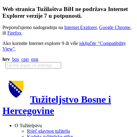
Web stranica Tužilaštva BiH ne podržava Internet
Explorer verzije 7 u potpunosti.
Preporučujemo nadogradnju na
Internet Explorer
,
Google Chrome
,
ili
Firefox
.
Ako koristite Internet explorer 9 ili više
isključite "Compatibility
View"
.
hrv
bos
срп
eng
Tužiteljstvo Bosne i
Hercegovine
O Tužiteljstvu
Riječ glavnog tužitelja
Kodeks tužiteljske etike