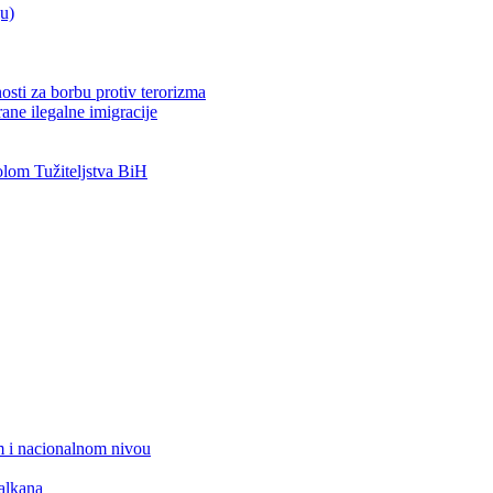
ju)
osti za borbu protiv terorizma
ane ilegalne imigracije
om Tužiteljstva BiH
 i nacionalnom nivou
alkana