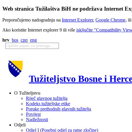
Web stranica Tužilaštva BiH ne podržava Internet Exp
Preporučujemo nadogradnju na
Internet Explorer
,
Google Chrome
, il
Ako koristite Internet explorer 9 ili više
isključite "Compatibility Vie
hrv
bos
срп
eng
Tužiteljstvo Bosne i Herc
O Tužiteljstvu
Riječ glavnog tužitelja
Kodeks tužiteljske etike
Poruke prethodnih glavnih tužitelja
Povijest
Nadležnosti
Odjeli
Odjel I (Posebni odjel za ratne zločine)