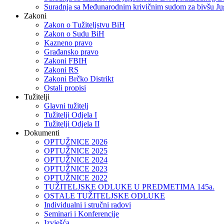
Suradnja sa Međunarodnim krivičnim sudom za bivšu Ju
Zakoni
Zakon o Тužiteljstvu BiH
Zakon o Sudu BiH
Kazneno pravo
Građansko pravo
Zakoni FBIH
Zakoni RS
Zakoni Brčko Distrikt
Ostali propisi
Tužitelji
Glavni tužitelj
Tužitelji Odjela I
Tužitelji Odjela II
Dokumenti
OPTUŽNICE 2026
OPTUŽNICE 2025
OPTUŽNICE 2024
OPTUŽNICE 2023
OPTUŽNICE 2022
TUŽITELJSKE ODLUKE U PREDMETIMA 145a.
OSTALE TUŽITELJSKE ODLUKE
Individualni i stručni radovi
Seminari i Konferencije
Izvješća