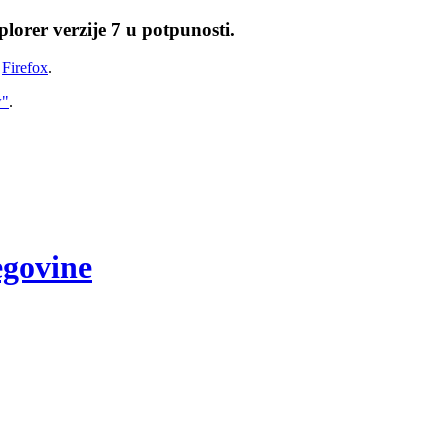
lorer verzije 7 u potpunosti.
i
Firefox
.
w"
.
egovine