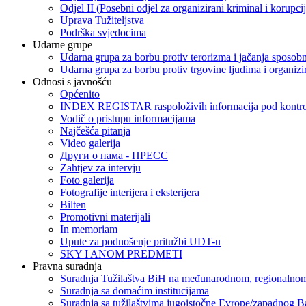
Odjel II (Posebni odjel za organizirani kriminal i korupci
Uprava Tužiteljstva
Podrška svjedocima
Udarne grupe
Udarna grupa za borbu protiv terorizma i jačanja sposobn
Udarna grupa za borbu protiv trgovine ljudima i organizir
Odnosi s javnošću
Općenito
INDEX REGISTAR raspoloživih informacija pod kontrol
Vodič o pristupu informacijama
Najčešća pitanja
Video galerija
Други о нама - ПРЕСC
Zahtjev za intervju
Foto galerija
Fotografije interijera i eksterijera
Bilten
Promotivni materijali
In memoriam
Upute za podnošenje pritužbi UDT-u
SKY I ANOM PREDMETI
Pravna suradnja
Suradnja Tužilaštva BiH na međunarodnom, regionalnom
Suradnja sa domaćim institucijama
Suradnja sa tužilaštvima jugoistočne Evrope/zapadnog B