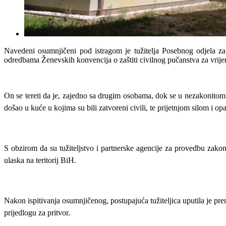
Navedeni osumnjičeni pod istragom je tužitelja Posebnog odjela za
odredbama Ženevskih konvencija o zaštiti civilnog pučanstva za vrij
On se tereti da je, zajedno sa drugim osobama, dok se u nezakonitom za
došao u kuće u kojima su bili zatvoreni civili, te prijetnjom silom i 
S obzirom da su tužiteljstvo i partnerske agencije za provedbu zako
ulaska na teritorij BiH.
Nakon ispitivanja osumnjičenog, postupajuća tužiteljica uputila je pr
prijedlogu za pritvor.