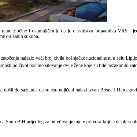
 ratne zločine i osumnjičen je da je u svojstvu pripadnika VRS i je
eme oružanih sukoba.
točenju nalazio veći broj civila bošnjačke nacionalnosti u selu Liplje, 
opasnosti po život počinio silovanje dvije žene koje su bile nezakonito z
na došli do saznanja da se osumnjičeni nalazi izvan Bosne i Hercegovin
ema Sudu BiH prijedlog za određivanje mjere pritvora koji je detaljno 