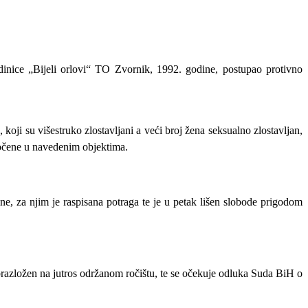
dinice „Bijeli orlovi“ TO Zvornik, 1992. godine, postupao protivno
koji su višestruko zlostavljani a veći broj žena seksualno zlostavljan,
atočene u navedenim objektima.
e, za njim je raspisana potraga te je u petak lišen slobode prigodom
obrazložen na jutros održanom ročištu, te se očekuje odluka Suda BiH o