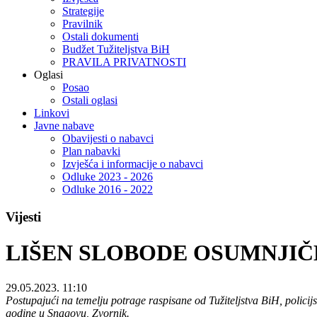
Strategije
Pravilnik
Ostali dokumenti
Budžet Tužiteljstva BiH
PRAVILA PRIVATNOSTI
Oglasi
Posao
Ostali oglasi
Linkovi
Javne nabave
Obavijesti o nabavci
Plan nabavki
Izvješća i informacije o nabavci
Odluke 2023 - 2026
Odluke 2016 - 2022
Vijesti
LIŠEN SLOBODE OSUMNJIČE
29.05.2023. 11:10
Postupajući na temelju potrage raspisane od Tužiteljstva BiH, policij
godine u Snagovu, Zvornik.