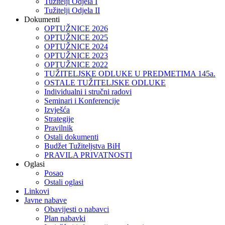
Tužitelji Odjela I
Tužitelji Odjela II
Dokumenti
OPTUŽNICE 2026
OPTUŽNICE 2025
OPTUŽNICE 2024
OPTUŽNICE 2023
OPTUŽNICE 2022
TUŽITELJSKE ODLUKE U PREDMETIMA 145a.
OSTALE TUŽITELJSKE ODLUKE
Individualni i stručni radovi
Seminari i Konferencije
Izvješća
Strategije
Pravilnik
Ostali dokumenti
Budžet Tužiteljstva BiH
PRAVILA PRIVATNOSTI
Oglasi
Posao
Ostali oglasi
Linkovi
Javne nabave
Obavijesti o nabavci
Plan nabavki