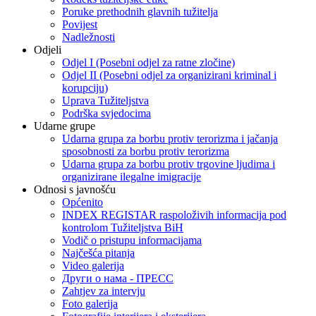
Poruke prethodnih glavnih tužitelja
Povijest
Nadležnosti
Odjeli
Odjel I (Posebni odjel za ratne zločine)
Odjel II (Posebni odjel za organizirani kriminal i
korupciju)
Uprava Tužiteljstva
Podrška svjedocima
Udarne grupe
Udarna grupa za borbu protiv terorizma i jačanja
sposobnosti za borbu protiv terorizma
Udarna grupa za borbu protiv trgovine ljudima i
organizirane ilegalne imigracije
Odnosi s javnošću
Općenito
INDEX REGISTAR raspoloživih informacija pod
kontrolom Tužiteljstva BiH
Vodič o pristupu informacijama
Najčešća pitanja
Video galerija
Други о нама - ПРЕСC
Zahtjev za intervju
Foto galerija