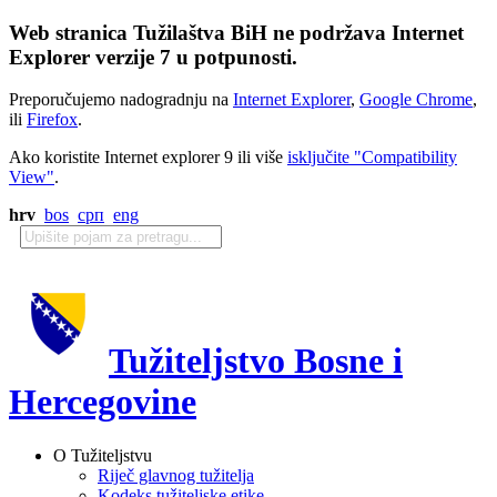
Web stranica Tužilaštva BiH ne podržava Internet
Explorer verzije 7 u potpunosti.
Preporučujemo nadogradnju na
Internet Explorer
,
Google Chrome
,
ili
Firefox
.
Ako koristite Internet explorer 9 ili više
isključite "Compatibility
View"
.
hrv
bos
срп
eng
Tužiteljstvo Bosne i
Hercegovine
O Tužiteljstvu
Riječ glavnog tužitelja
Kodeks tužiteljske etike