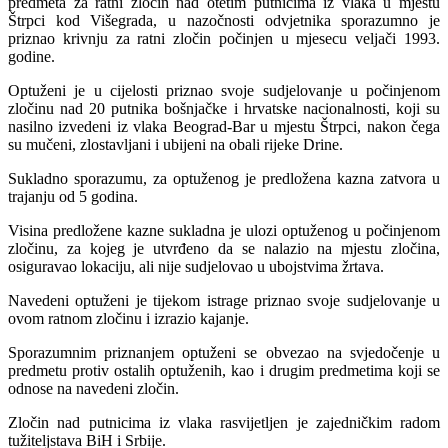
predmeta za ratni zločin nad otetim putnicima iz vlaka u mjestu
Štrpci kod Višegrada, u nazočnosti odvjetnika sporazumno je
priznao krivnju za ratni zločin počinjen u mjesecu veljači 1993.
godine.
Optuženi je u cijelosti priznao svoje sudjelovanje u počinjenom
zločinu nad 20 putnika bošnjačke i hrvatske nacionalnosti, koji su
nasilno izvedeni iz vlaka Beograd-Bar u mjestu Štrpci, nakon čega
su mučeni, zlostavljani i ubijeni na obali rijeke Drine.
Sukladno sporazumu, za optuženog je predložena kazna zatvora u
trajanju od 5 godina.
Visina predložene kazne sukladna je ulozi optuženog u počinjenom
zločinu, za kojeg je utvrđeno da se nalazio na mjestu zločina,
osiguravao lokaciju, ali nije sudjelovao u ubojstvima žrtava.
Navedeni optuženi je tijekom istrage priznao svoje sudjelovanje u
ovom ratnom zločinu i izrazio kajanje.
Sporazumnim priznanjem optuženi se obvezao na svjedočenje u
predmetu protiv ostalih optuženih, kao i drugim predmetima koji se
odnose na navedeni zločin.
Zločin nad putnicima iz vlaka rasvijetljen je zajedničkim radom
tužiteljstava BiH i Srbije.