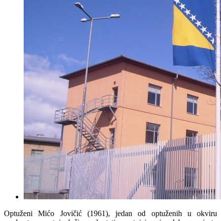
Optuženi Mićo Jovičić (1961), jedan od optuženih u okviru