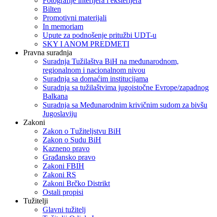
Fotografije interijera i eksterijera
Bilten
Promotivni materijali
In memoriam
Upute za podnošenje pritužbi UDT-u
SKY I ANOM PREDMETI
Pravna suradnja
Suradnja Tužilaštva BiH na međunarodnom,
regionalnom i nacionalnom nivou
Suradnja sa domaćim institucijama
Suradnja sa tužilaštvima jugoistočne Evrope/zapadnog
Balkana
Suradnja sa Međunarodnim krivičnim sudom za bivšu
Jugoslaviju
Zakoni
Zakon o Тužiteljstvu BiH
Zakon o Sudu BiH
Kazneno pravo
Građansko pravo
Zakoni FBIH
Zakoni RS
Zakoni Brčko Distrikt
Ostali propisi
Tužitelji
Glavni tužitelj