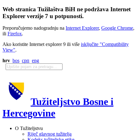
Web stranica Tužilaštva BiH ne podržava Internet
Explorer verzije 7 u potpunosti.
Preporučujemo nadogradnju na
Internet Explorer
,
Google Chrome
,
ili
Firefox
.
Ako koristite Internet explorer 9 ili više
isključite "Compatibility
View"
.
hrv
bos
срп
eng
Tužiteljstvo Bosne i
Hercegovine
O Tužiteljstvu
Riječ glavnog tužitelja
Kodeks tužiteljske etike