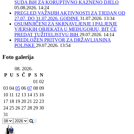
SUDA BiH ZA KORUPTIVNO KAZNENO DJELO
05.08.2026. 14:24
PREGLED VAŽNIJIH AKTIVNOSTI ZA TJEDAN OD
27.07. DO 31.07.2026. GODINE
31.07.2026. 13:34
OSUMNJIČENI ZA SKRNAVLJENJE I PALJENJE
VJERSKIH OBJEKATA U MEĐUGORJU, BIT ĆE
PREDAT TUŽITELJSTVU BIH
29.07.2026. 14:14
PREDLOŽEN PRITVOR ZA DRŽAVLJANINA
POLJSKE
29.07.2026. 13:54
Foto galerija
08. 2026.
P
U
S
Č
P
S
N
01
02
03
04
05
06
07
08
09
10
11
12
13
14
15
16
17
18
19
20
21
22
23
24
25
26
27
28
29
30
31