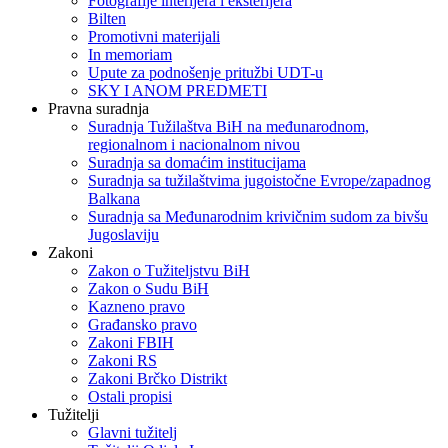
Fotografije interijera i eksterijera
Bilten
Promotivni materijali
In memoriam
Upute za podnošenje pritužbi UDT-u
SKY I ANOM PREDMETI
Pravna suradnja
Suradnja Tužilaštva BiH na međunarodnom,
regionalnom i nacionalnom nivou
Suradnja sa domaćim institucijama
Suradnja sa tužilaštvima jugoistočne Evrope/zapadnog
Balkana
Suradnja sa Međunarodnim krivičnim sudom za bivšu
Jugoslaviju
Zakoni
Zakon o Тužiteljstvu BiH
Zakon o Sudu BiH
Kazneno pravo
Građansko pravo
Zakoni FBIH
Zakoni RS
Zakoni Brčko Distrikt
Ostali propisi
Tužitelji
Glavni tužitelj