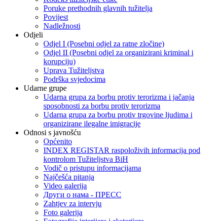
Poruke prethodnih glavnih tužitelja
Povijest
Nadležnosti
Odjeli
Odjel I (Posebni odjel za ratne zločine)
Odjel II (Posebni odjel za organizirani kriminal i
korupciju)
Uprava Tužiteljstva
Podrška svjedocima
Udarne grupe
Udarna grupa za borbu protiv terorizma i jačanja
sposobnosti za borbu protiv terorizma
Udarna grupa za borbu protiv trgovine ljudima i
organizirane ilegalne imigracije
Odnosi s javnošću
Općenito
INDEX REGISTAR raspoloživih informacija pod
kontrolom Tužiteljstva BiH
Vodič o pristupu informacijama
Najčešća pitanja
Video galerija
Други о нама - ПРЕСC
Zahtjev za intervju
Foto galerija