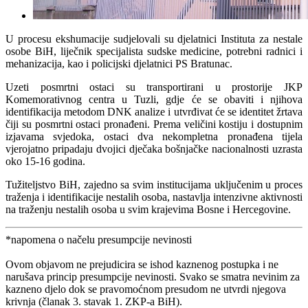
U procesu ekshumacije sudjelovali su djelatnici Instituta za nestale
osobe BiH, liječnik specijalista sudske medicine, potrebni radnici i
mehanizacija, kao i policijski djelatnici PS Bratunac.
Uzeti posmrtni ostaci su transportirani u prostorije JKP
Komemorativnog centra u Tuzli, gdje će se obaviti i njihova
identifikacija metodom DNK analize i utvrđivat će se identitet žrtava
čiji su posmrtni ostaci pronađeni. Prema veličini kostiju i dostupnim
izjavama svjedoka, ostaci dva nekompletna pronađena tijela
vjerojatno pripadaju dvojici dječaka bošnjačke nacionalnosti uzrasta
oko 15-16 godina.
Tužiteljstvo BiH, zajedno sa svim institucijama uključenim u proces
traženja i identifikacije nestalih osoba, nastavlja intenzivne aktivnosti
na traženju nestalih osoba u svim krajevima Bosne i Hercegovine.
*napomena o načelu presumpcije nevinosti
Ovom objavom ne prejudicira se ishod kaznenog postupka i ne
narušava princip presumpcije nevinosti. Svako se smatra nevinim za
kazneno djelo dok se pravomoćnom presudom ne utvrdi njegova
krivnja (članak 3. stavak 1. ZKP-a BiH).