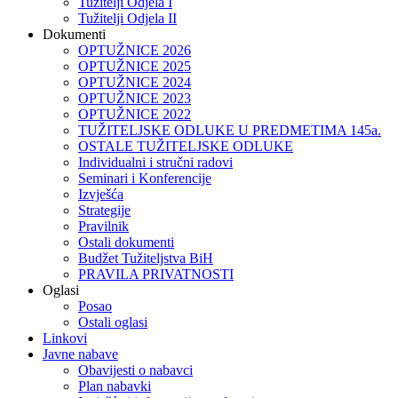
Tužitelji Odjela I
Tužitelji Odjela II
Dokumenti
OPTUŽNICE 2026
OPTUŽNICE 2025
OPTUŽNICE 2024
OPTUŽNICE 2023
OPTUŽNICE 2022
TUŽITELJSKE ODLUKE U PREDMETIMA 145a.
OSTALE TUŽITELJSKE ODLUKE
Individualni i stručni radovi
Seminari i Konferencije
Izvješća
Strategije
Pravilnik
Ostali dokumenti
Budžet Tužiteljstva BiH
PRAVILA PRIVATNOSTI
Oglasi
Posao
Ostali oglasi
Linkovi
Javne nabave
Obavijesti o nabavci
Plan nabavki