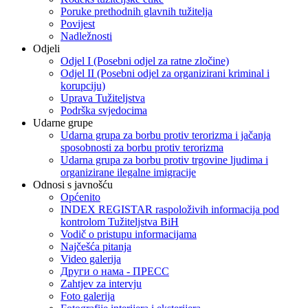
Poruke prethodnih glavnih tužitelja
Povijest
Nadležnosti
Odjeli
Odjel I (Posebni odjel za ratne zločine)
Odjel II (Posebni odjel za organizirani kriminal i
korupciju)
Uprava Tužiteljstva
Podrška svjedocima
Udarne grupe
Udarna grupa za borbu protiv terorizma i jačanja
sposobnosti za borbu protiv terorizma
Udarna grupa za borbu protiv trgovine ljudima i
organizirane ilegalne imigracije
Odnosi s javnošću
Općenito
INDEX REGISTAR raspoloživih informacija pod
kontrolom Tužiteljstva BiH
Vodič o pristupu informacijama
Najčešća pitanja
Video galerija
Други о нама - ПРЕСC
Zahtjev za intervju
Foto galerija