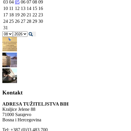
03
04
05
06
07
08
09
10
11
12
13
14
15
16
17
18
19
20
21
22
23
24
25
26
27
28
29
30
31
Kontakt
ADRESA TUŽITELJSTVA BIH
Kraljice Jelene 88
71000 Sarajevo
Bosna i Hercegovina
Tel: +387 (0)33 483 700