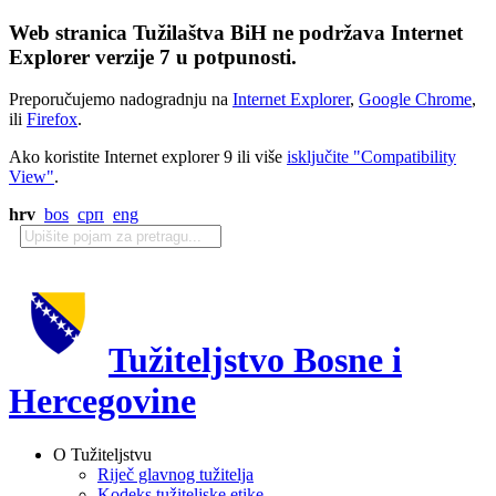
Web stranica Tužilaštva BiH ne podržava Internet
Explorer verzije 7 u potpunosti.
Preporučujemo nadogradnju na
Internet Explorer
,
Google Chrome
,
ili
Firefox
.
Ako koristite Internet explorer 9 ili više
isključite "Compatibility
View"
.
hrv
bos
срп
eng
Tužiteljstvo Bosne i
Hercegovine
O Tužiteljstvu
Riječ glavnog tužitelja
Kodeks tužiteljske etike