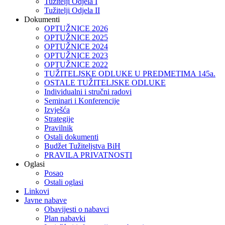
Tužitelji Odjela I
Tužitelji Odjela II
Dokumenti
OPTUŽNICE 2026
OPTUŽNICE 2025
OPTUŽNICE 2024
OPTUŽNICE 2023
OPTUŽNICE 2022
TUŽITELJSKE ODLUKE U PREDMETIMA 145a.
OSTALE TUŽITELJSKE ODLUKE
Individualni i stručni radovi
Seminari i Konferencije
Izvješća
Strategije
Pravilnik
Ostali dokumenti
Budžet Tužiteljstva BiH
PRAVILA PRIVATNOSTI
Oglasi
Posao
Ostali oglasi
Linkovi
Javne nabave
Obavijesti o nabavci
Plan nabavki