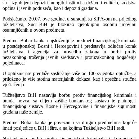
su i izgubljeni depoziti mnogih institucija države i entiteta, sredstva
općina i javnih poduzeća, kao i depoziti građana.
Podsjećamo, 20.07. ove godine, u suradnji sa SIPA-om na prijedlog
tužiteljstva, Sud BiH je blokirao cjelokupnu osobnu imovinu
osumnjičenih u ovom predmetu.
Predmet Bobar banka najsloženiji je predmet financijskog kriminala
u postdejtonskoj Bosni i Hercegovini i predstavlja odlučan korak
tužiteljstva i agencija za provedbu zakona u borbi protiv
nezakonitog trošenja javnih sredstava i protuzakonitog bogaćenja
pojedinaca.
U optužnici se predlaže saslušanje više od 100 svjedoka optužbe, a
priloženo je više stotina materijalnih dokaza, kao i opsežna stručna
vještačenja.
Tužiteljstvo BiH nastavlja borbu protiv financijskog kriminala i
pranja novca, sa ciljem zaštite bankarskog sustava te platnog i
financijskog sustava Bosne i Hercegovine i financijske sigurnosti
građana naše zemlje.
Predmet Bobar banka je povezan i sa drugim predmetima koji će
imati posljedice u BiH i šire, a na kojima Tužiteljstvo BiH radi.
Nastavljamo borbu protiv financijskog kriminala i korupcije i