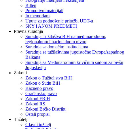
Fotografije interijera i eksterijera
Bilten
Promotivni materijali
In memoriam
Upute za podnošenje pritužbi UDT-u
SKY I ANOM PREDMETI
Pravna suradnja
Suradnja Tužilaštva BiH na međunarodnom,
regionalnom i nacionalnom nivou
Suradnja sa domaćim institucijama
Suradnja sa tužilaštvima jugoistočne Evrope/zapadnog
Balkana
Suradnja sa Međunarodnim krivičnim sudom za bivšu
Jugoslaviju
Zakoni
Zakon o Тužiteljstvu BiH
Zakon o Sudu BiH
Kazneno pravo
Građansko pravo
Zakoni FBIH
Zakoni RS
Zakoni Brčko Distrikt
Ostali propisi
Tužitelji
Glavni tužitelj