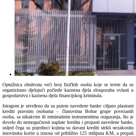
Optužnica obuhvata veći broj fizičkih osoba koje se terete da su
organizirano djelujući počinile kaznena djela zlouporaba ovlasti u
gospodarstvu i kaznena djela financijskog kriminala.
Istragom je utvrđeno da su putem navedene banke ciljano plasirani
krediti pravnim osobama – članovima Bobar grupe povezanih
osoba, sa nikakvim ili minimalnim instrumentima osiguranja, što je
dovelo do nemogućnosti naplate kredita i propasti navedene banke,
usljed čega su pojedinci kojima su davani krediti stekli nezakonitu
imovinsku korist u iznosu od približno 125 milijuna KM, a propali