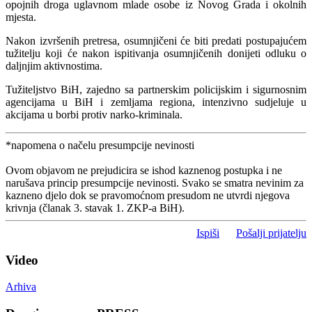
opojnih droga uglavnom mlade osobe iz Novog Grada i okolnih
mjesta.
Nakon izvršenih pretresa, osumnjičeni će biti predati postupajućem
tužitelju koji će nakon ispitivanja osumnjičenih donijeti odluku o
daljnjim aktivnostima.
Tužiteljstvo BiH, zajedno sa partnerskim policijskim i sigurnosnim
agencijama u BiH i zemljama regiona, intenzivno sudjeluje u
akcijama u borbi protiv narko-kriminala.
*napomena o načelu presumpcije nevinosti
Ovom objavom ne prejudicira se ishod kaznenog postupka i ne
narušava princip presumpcije nevinosti. Svako se smatra nevinim za
kazneno djelo dok se pravomoćnom presudom ne utvrdi njegova
krivnja (članak 3. stavak 1. ZKP-a BiH).
Ispiši
Pošalji prijatelju
Video
Arhiva