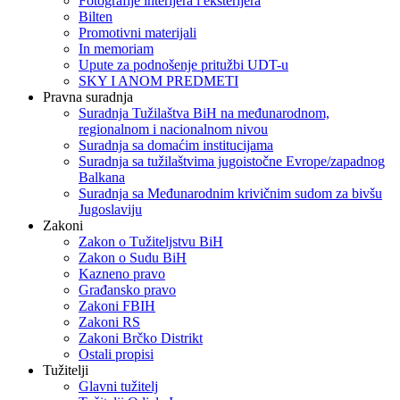
Fotografije interijera i eksterijera
Bilten
Promotivni materijali
In memoriam
Upute za podnošenje pritužbi UDT-u
SKY I ANOM PREDMETI
Pravna suradnja
Suradnja Tužilaštva BiH na međunarodnom,
regionalnom i nacionalnom nivou
Suradnja sa domaćim institucijama
Suradnja sa tužilaštvima jugoistočne Evrope/zapadnog
Balkana
Suradnja sa Međunarodnim krivičnim sudom za bivšu
Jugoslaviju
Zakoni
Zakon o Тužiteljstvu BiH
Zakon o Sudu BiH
Kazneno pravo
Građansko pravo
Zakoni FBIH
Zakoni RS
Zakoni Brčko Distrikt
Ostali propisi
Tužitelji
Glavni tužitelj