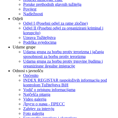
Poruke prethodnih glavnih tužitelja
Povijest
Nadležnosti
Odjeli
Odjel I (Posebni odjel za ratne zločine)
Odjel II (Posebni odjel za organizirani kriminal i
korupciju)
Uprava Tužiteljstva
Podrška svjedocima
Udarne grupe
Udarna grupa za borbu protiv terorizma i jačanja
sposobnosti za borbu protiv terorizma
Udarna grupa za borbu protiv trgovine ljudima i
organizirane ilegalne imigracije
Odnosi s javnošću
Općenito
INDEX REGISTAR raspoloživih informacija pod
kontrolom Tužiteljstva BiH
Vodič o pristupu informacijama
Najčešća pitanja
Video galerija
Други о нама - ПРЕСC
Zahtjev za intervju
Foto galerija