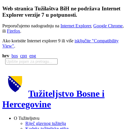
Web stranica Tužilaštva BiH ne podržava Internet
Explorer verzije 7 u potpunosti.
Preporučujemo nadogradnju na
Internet Explorer
,
Google Chrome
,
ili
Firefox
.
Ako koristite Internet explorer 9 ili više
isključite "Compatibility
View"
.
hrv
bos
срп
eng
Tužiteljstvo Bosne i
Hercegovine
O Tužiteljstvu
Riječ glavnog tužitelja
Kodeks tužiteljske etike