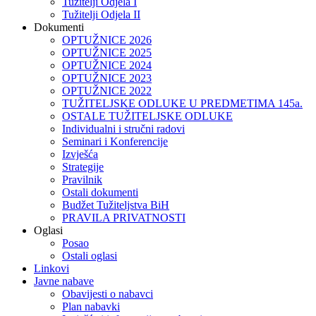
Tužitelji Odjela I
Tužitelji Odjela II
Dokumenti
OPTUŽNICE 2026
OPTUŽNICE 2025
OPTUŽNICE 2024
OPTUŽNICE 2023
OPTUŽNICE 2022
TUŽITELJSKE ODLUKE U PREDMETIMA 145a.
OSTALE TUŽITELJSKE ODLUKE
Individualni i stručni radovi
Seminari i Konferencije
Izvješća
Strategije
Pravilnik
Ostali dokumenti
Budžet Tužiteljstva BiH
PRAVILA PRIVATNOSTI
Oglasi
Posao
Ostali oglasi
Linkovi
Javne nabave
Obavijesti o nabavci
Plan nabavki