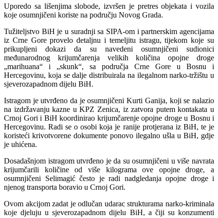
Uporedo sa lišenjima slobode, izvršen je pretres objekata i vozila
koje osumnjičeni koriste na području Novog Grada.
Tužiteljstvo BiH je u suradnji sa SIPA-om i partnerskim agencijama
iz Crne Gore provelo detaljnu i temeljitu istragu, tijekom koje su
prikupljeni dokazi da su navedeni osumnjičeni sudionici
međunarodnog krijumčarenja velikih količina opojne droge
„marihuana“ i „skunk“, sa područja Crne Gore u Bosnu i
Hercegovinu, koja se dalje distribuirala na ilegalnom narko-tržištu u
sjeverozapadnom dijelu BiH.
Istragom je utvrđeno da je osumnjičeni Kurti Ganija, koji se nalazio
na izdržavanju kazne u KPZ Zenica, iz zatvora putem kontakata u
Crnoj Gori i BiH koordinirao krijumčarenje opojne droge u Bosnu i
Hercegovinu. Radi se o osobi koja je ranije protjerana iz BiH, te je
koristeći krivotvorene dokumente ponovo ilegalno ušla u BiH, gdje
je uhićena.
Dosadašnjom istragom utvrđeno je da su osumnjičeni u više navrata
krijumčarili količine od više kilograma ove opojne droge, a
osumnjičeni Selimagić često je radi nadgledanja opojne droge i
njenog transporta boravio u Crnoj Gori.
Ovom akcijom zadat je odlučan udarac strukturama narko-kriminala
koje djeluju u sjeverozapadnom dijelu BiH, a čiji su konzumenti