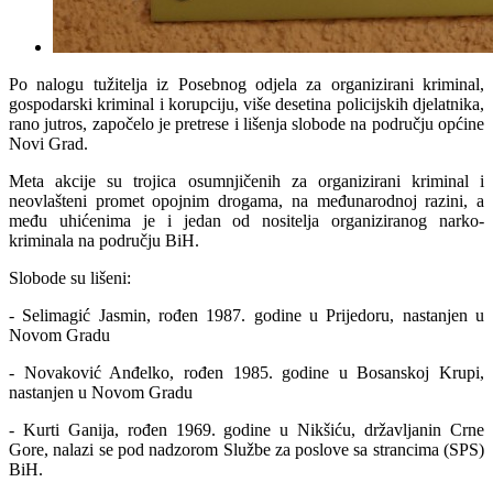
Po nalogu tužitelja iz Posebnog odjela za organizirani kriminal,
gospodarski kriminal i korupciju, više desetina policijskih djelatnika,
rano jutros, započelo je pretrese i lišenja slobode na području općine
Novi Grad.
Meta akcije su trojica osumnjičenih za organizirani kriminal i
neovlašteni promet opojnim drogama, na međunarodnoj razini, a
među uhićenima je i jedan od nositelja organiziranog narko-
kriminala na području BiH.
Slobode su lišeni:
- Selimagić Jasmin, rođen 1987. godine u Prijedoru, nastanjen u
Novom Gradu
- Novaković Anđelko, rođen 1985. godine u Bosanskoj Krupi,
nastanjen u Novom Gradu
- Kurti Ganija, rođen 1969. godine u Nikšiću, državljanin Crne
Gore, nalazi se pod nadzorom Službe za poslove sa strancima (SPS)
BiH.