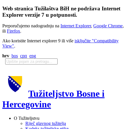
Web stranica Tužilaštva BiH ne podržava Internet
Explorer verzije 7 u potpunosti.
Preporučujemo nadogradnju na
Internet Explorer
,
Google Chrome
,
ili
Firefox
.
Ako koristite Internet explorer 9 ili više
isključite "Compatibility
View"
.
hrv
bos
срп
eng
Tužiteljstvo Bosne i
Hercegovine
O Tužiteljstvu
Riječ glavnog tužitelja
Kodeks tužiteljske etike