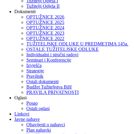
Tužitelji Odjela I
Tužitelji Odjela II
Dokumenti
OPTUŽNICE 2026
OPTUŽNICE 2025
OPTUŽNICE 2024
OPTUŽNICE 2023
OPTUŽNICE 2022
TUŽITELJSKE ODLUKE U PREDMETIMA 145a.
OSTALE TUŽITELJSKE ODLUKE
Individualni i stručni radovi
Seminari i Konferencije
Izvješća
Strategije
Pravilnik
Ostali dokumenti
Budžet Tužiteljstva BiH
PRAVILA PRIVATNOSTI
Oglasi
Posao
Ostali oglasi
Linkovi
Javne nabave
Obavijesti o nabavci
Plan nabavki