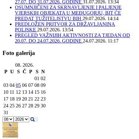
27.07. DO 31.07.2026. GODINE
31.07.2026. 13:34
OSUMNJIČENI ZA SKRNAVLJENJE I PALJENJE
VJERSKIH OBJEKATA U MEĐUGORJU, BIT ĆE
PREDAT TUŽITELJSTVU BIH
29.07.2026. 14:14
PREDLOŽEN PRITVOR ZA DRŽAVLJANINA
POLJSKE
29.07.2026. 13:54
PREGLED VAŽNIJIH AKTIVNOSTI ZA TJEDAN OD
20.07. DO 24.07.2026. GODINE
24.07.2026. 11:17
Foto galerija
08. 2026.
P
U
S
Č
P
S
N
01
02
03
04
05
06
07
08
09
10
11
12
13
14
15
16
17
18
19
20
21
22
23
24
25
26
27
28
29
30
31