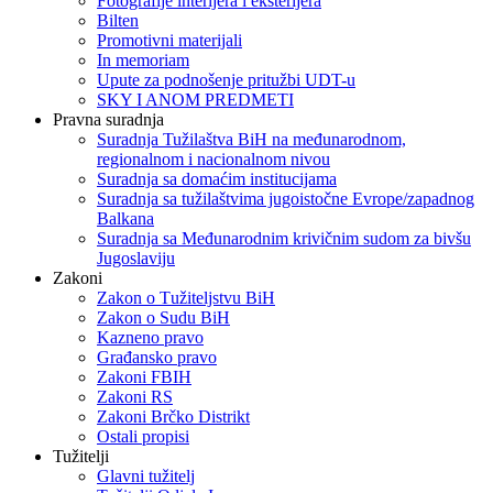
Fotografije interijera i eksterijera
Bilten
Promotivni materijali
In memoriam
Upute za podnošenje pritužbi UDT-u
SKY I ANOM PREDMETI
Pravna suradnja
Suradnja Tužilaštva BiH na međunarodnom,
regionalnom i nacionalnom nivou
Suradnja sa domaćim institucijama
Suradnja sa tužilaštvima jugoistočne Evrope/zapadnog
Balkana
Suradnja sa Međunarodnim krivičnim sudom za bivšu
Jugoslaviju
Zakoni
Zakon o Тužiteljstvu BiH
Zakon o Sudu BiH
Kazneno pravo
Građansko pravo
Zakoni FBIH
Zakoni RS
Zakoni Brčko Distrikt
Ostali propisi
Tužitelji
Glavni tužitelj