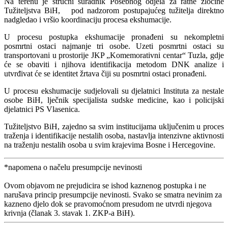
Na terenu je stručni suradnik Posebnog odjela za ratne zločine
Tužiteljstva BiH, pod nadzorom postupajućeg tužitelja direktno
nadgledao i vršio koordinaciju procesa ekshumacije.
U procesu postupka ekshumacije pronađeni su nekompletni
posmrtni ostaci najmanje tri osobe. Uzeti posmrtni ostaci su
transportovani u prostorije JKP „Komemorativni centar“ Tuzla, gdje
će se obaviti i njihova identifikacija metodom DNK analize i
utvrđivat će se identitet žrtava čiji su posmrtni ostaci pronađeni.
U procesu ekshumacije sudjelovali su djelatnici Instituta za nestale
osobe BiH, lječnik specijalista sudske medicine, kao i policijski
djelatnici PS Vlasenica.
Tužiteljstvo BiH, zajedno sa svim institucijama uključenim u proces
traženja i identifikacije nestalih osoba, nastavlja intenzivne aktivnosti
na traženju nestalih osoba u svim krajevima Bosne i Hercegovine.
*napomena o načelu presumpcije nevinosti
Ovom objavom ne prejudicira se ishod kaznenog postupka i ne
narušava princip presumpcije nevinosti. Svako se smatra nevinim za
kazneno djelo dok se pravomoćnom presudom ne utvrdi njegova
krivnja (članak 3. stavak 1. ZKP-a BiH).