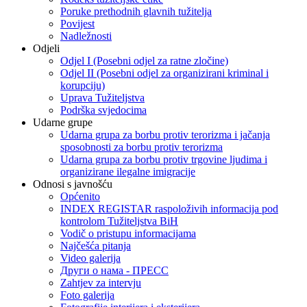
Poruke prethodnih glavnih tužitelja
Povijest
Nadležnosti
Odjeli
Odjel I (Posebni odjel za ratne zločine)
Odjel II (Posebni odjel za organizirani kriminal i
korupciju)
Uprava Tužiteljstva
Podrška svjedocima
Udarne grupe
Udarna grupa za borbu protiv terorizma i jačanja
sposobnosti za borbu protiv terorizma
Udarna grupa za borbu protiv trgovine ljudima i
organizirane ilegalne imigracije
Odnosi s javnošću
Općenito
INDEX REGISTAR raspoloživih informacija pod
kontrolom Tužiteljstva BiH
Vodič o pristupu informacijama
Najčešća pitanja
Video galerija
Други о нама - ПРЕСC
Zahtjev za intervju
Foto galerija