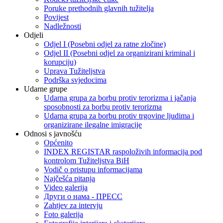
Poruke prethodnih glavnih tužitelja
Povijest
Nadležnosti
Odjeli
Odjel I (Posebni odjel za ratne zločine)
Odjel II (Posebni odjel za organizirani kriminal i
korupciju)
Uprava Tužiteljstva
Podrška svjedocima
Udarne grupe
Udarna grupa za borbu protiv terorizma i jačanja
sposobnosti za borbu protiv terorizma
Udarna grupa za borbu protiv trgovine ljudima i
organizirane ilegalne imigracije
Odnosi s javnošću
Općenito
INDEX REGISTAR raspoloživih informacija pod
kontrolom Tužiteljstva BiH
Vodič o pristupu informacijama
Najčešća pitanja
Video galerija
Други о нама - ПРЕСC
Zahtjev za intervju
Foto galerija