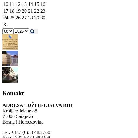
10
11
12
13
14
15
16
17
18
19
20
21
22
23
24
25
26
27
28
29
30
31
Kontakt
ADRESA TUŽITELJSTVA BIH
Kraljice Jelene 88
71000 Sarajevo
Bosna i Hercegovina
Tel: +387 (0)33 483 700
Fax: +387 (0)33 483 840