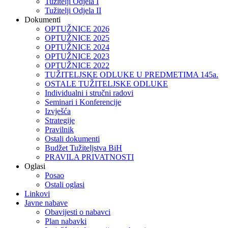
Tužitelji Odjela I
Tužitelji Odjela II
Dokumenti
OPTUŽNICE 2026
OPTUŽNICE 2025
OPTUŽNICE 2024
OPTUŽNICE 2023
OPTUŽNICE 2022
TUŽITELJSKE ODLUKE U PREDMETIMA 145a.
OSTALE TUŽITELJSKE ODLUKE
Individualni i stručni radovi
Seminari i Konferencije
Izvješća
Strategije
Pravilnik
Ostali dokumenti
Budžet Tužiteljstva BiH
PRAVILA PRIVATNOSTI
Oglasi
Posao
Ostali oglasi
Linkovi
Javne nabave
Obavijesti o nabavci
Plan nabavki