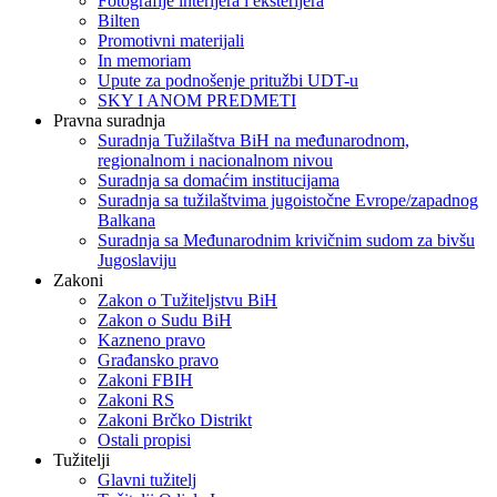
Fotografije interijera i eksterijera
Bilten
Promotivni materijali
In memoriam
Upute za podnošenje pritužbi UDT-u
SKY I ANOM PREDMETI
Pravna suradnja
Suradnja Tužilaštva BiH na međunarodnom,
regionalnom i nacionalnom nivou
Suradnja sa domaćim institucijama
Suradnja sa tužilaštvima jugoistočne Evrope/zapadnog
Balkana
Suradnja sa Međunarodnim krivičnim sudom za bivšu
Jugoslaviju
Zakoni
Zakon o Тužiteljstvu BiH
Zakon o Sudu BiH
Kazneno pravo
Građansko pravo
Zakoni FBIH
Zakoni RS
Zakoni Brčko Distrikt
Ostali propisi
Tužitelji
Glavni tužitelj