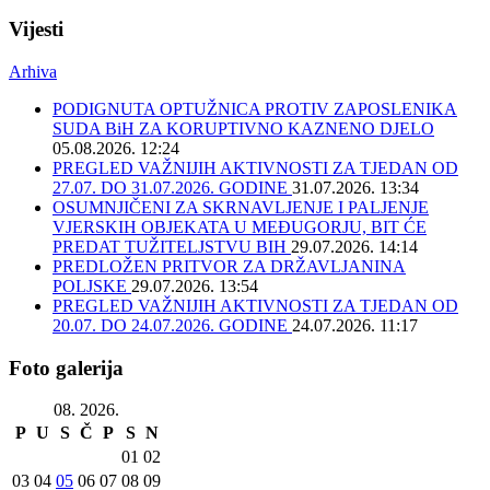
Vijesti
Arhiva
PODIGNUTA OPTUŽNICA PROTIV ZAPOSLENIKA
SUDA BiH ZA KORUPTIVNO KAZNENO DJELO
05.08.2026. 12:24
PREGLED VAŽNIJIH AKTIVNOSTI ZA TJEDAN OD
27.07. DO 31.07.2026. GODINE
31.07.2026. 13:34
OSUMNJIČENI ZA SKRNAVLJENJE I PALJENJE
VJERSKIH OBJEKATA U MEĐUGORJU, BIT ĆE
PREDAT TUŽITELJSTVU BIH
29.07.2026. 14:14
PREDLOŽEN PRITVOR ZA DRŽAVLJANINA
POLJSKE
29.07.2026. 13:54
PREGLED VAŽNIJIH AKTIVNOSTI ZA TJEDAN OD
20.07. DO 24.07.2026. GODINE
24.07.2026. 11:17
Foto galerija
08. 2026.
P
U
S
Č
P
S
N
01
02
03
04
05
06
07
08
09