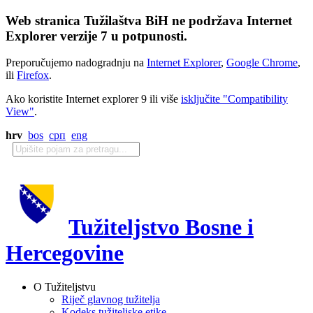
Web stranica Tužilaštva BiH ne podržava Internet
Explorer verzije 7 u potpunosti.
Preporučujemo nadogradnju na
Internet Explorer
,
Google Chrome
,
ili
Firefox
.
Ako koristite Internet explorer 9 ili više
isključite "Compatibility
View"
.
hrv
bos
срп
eng
Tužiteljstvo Bosne i
Hercegovine
O Tužiteljstvu
Riječ glavnog tužitelja
Kodeks tužiteljske etike