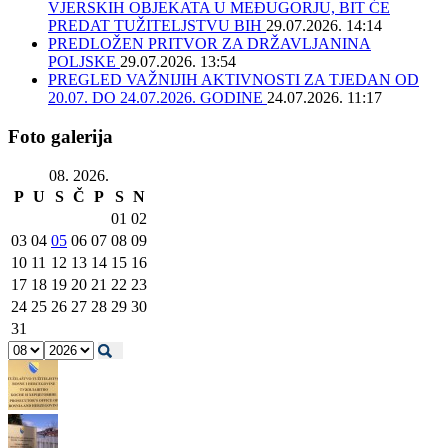
VJERSKIH OBJEKATA U MEĐUGORJU, BIT ĆE
PREDAT TUŽITELJSTVU BIH
29.07.2026. 14:14
PREDLOŽEN PRITVOR ZA DRŽAVLJANINA
POLJSKE
29.07.2026. 13:54
PREGLED VAŽNIJIH AKTIVNOSTI ZA TJEDAN OD
20.07. DO 24.07.2026. GODINE
24.07.2026. 11:17
Foto galerija
08. 2026.
P
U
S
Č
P
S
N
01
02
03
04
05
06
07
08
09
10
11
12
13
14
15
16
17
18
19
20
21
22
23
24
25
26
27
28
29
30
31