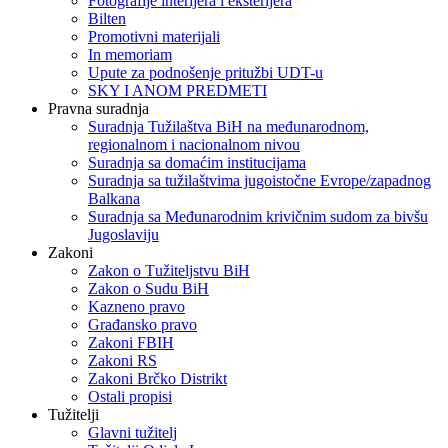
Fotografije interijera i eksterijera
Bilten
Promotivni materijali
In memoriam
Upute za podnošenje pritužbi UDT-u
SKY I ANOM PREDMETI
Pravna suradnja
Suradnja Tužilaštva BiH na međunarodnom,
regionalnom i nacionalnom nivou
Suradnja sa domaćim institucijama
Suradnja sa tužilaštvima jugoistočne Evrope/zapadnog
Balkana
Suradnja sa Međunarodnim krivičnim sudom za bivšu
Jugoslaviju
Zakoni
Zakon o Тužiteljstvu BiH
Zakon o Sudu BiH
Kazneno pravo
Građansko pravo
Zakoni FBIH
Zakoni RS
Zakoni Brčko Distrikt
Ostali propisi
Tužitelji
Glavni tužitelj