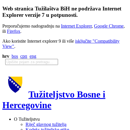
Web stranica Tužilaštva BiH ne podržava Internet
Explorer verzije 7 u potpunosti.
Preporučujemo nadogradnju na
Internet Explorer
,
Google Chrome
,
ili
Firefox
.
Ako koristite Internet explorer 9 ili više
isključite "Compatibility
View"
.
hrv
bos
срп
eng
Tužiteljstvo Bosne i
Hercegovine
O Tužiteljstvu
Riječ glavnog tužitelja
Kodeks tužiteljske etike