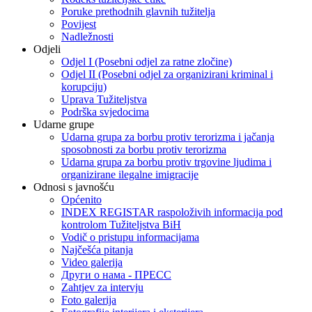
Poruke prethodnih glavnih tužitelja
Povijest
Nadležnosti
Odjeli
Odjel I (Posebni odjel za ratne zločine)
Odjel II (Posebni odjel za organizirani kriminal i
korupciju)
Uprava Tužiteljstva
Podrška svjedocima
Udarne grupe
Udarna grupa za borbu protiv terorizma i jačanja
sposobnosti za borbu protiv terorizma
Udarna grupa za borbu protiv trgovine ljudima i
organizirane ilegalne imigracije
Odnosi s javnošću
Općenito
INDEX REGISTAR raspoloživih informacija pod
kontrolom Tužiteljstva BiH
Vodič o pristupu informacijama
Najčešća pitanja
Video galerija
Други о нама - ПРЕСC
Zahtjev za intervju
Foto galerija