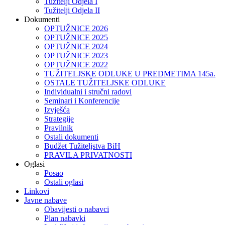
Tužitelji Odjela I
Tužitelji Odjela II
Dokumenti
OPTUŽNICE 2026
OPTUŽNICE 2025
OPTUŽNICE 2024
OPTUŽNICE 2023
OPTUŽNICE 2022
TUŽITELJSKE ODLUKE U PREDMETIMA 145a.
OSTALE TUŽITELJSKE ODLUKE
Individualni i stručni radovi
Seminari i Konferencije
Izvješća
Strategije
Pravilnik
Ostali dokumenti
Budžet Tužiteljstva BiH
PRAVILA PRIVATNOSTI
Oglasi
Posao
Ostali oglasi
Linkovi
Javne nabave
Obavijesti o nabavci
Plan nabavki