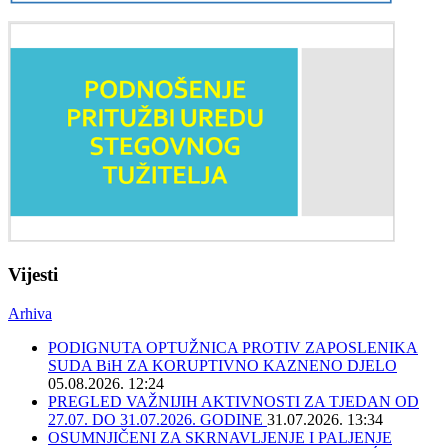
Vijesti
Arhiva
PODIGNUTA OPTUŽNICA PROTIV ZAPOSLENIKA
SUDA BiH ZA KORUPTIVNO KAZNENO DJELO
05.08.2026. 12:24
PREGLED VAŽNIJIH AKTIVNOSTI ZA TJEDAN OD
27.07. DO 31.07.2026. GODINE
31.07.2026. 13:34
OSUMNJIČENI ZA SKRNAVLJENJE I PALJENJE