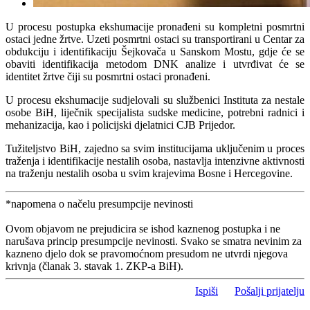
U procesu postupka ekshumacije pronađeni su kompletni posmrtni
ostaci jedne žrtve. Uzeti posmrtni ostaci su transportirani u Centar za
obdukciju i identifikaciju Šejkovača u Sanskom Mostu, gdje će se
obaviti identifikacija metodom DNK analize i utvrđivat će se
identitet žrtve čiji su posmrtni ostaci pronađeni.
U procesu ekshumacije sudjelovali su službenici Instituta za nestale
osobe BiH, liječnik specijalista sudske medicine, potrebni radnici i
mehanizacija, kao i policijski djelatnici CJB Prijedor.
Tužiteljstvo BiH, zajedno sa svim institucijama uključenim u proces
traženja i identifikacije nestalih osoba, nastavlja intenzivne aktivnosti
na traženju nestalih osoba u svim krajevima Bosne i Hercegovine.
*napomena o načelu presumpcije nevinosti
Ovom objavom ne prejudicira se ishod kaznenog postupka i ne
narušava princip presumpcije nevinosti. Svako se smatra nevinim za
kazneno djelo dok se pravomoćnom presudom ne utvrdi njegova
krivnja (članak 3. stavak 1. ZKP-a BiH).
Ispiši
Pošalji prijatelju