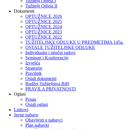
Tužitelji Odjela I
Tužitelji Odjela II
Dokumenti
OPTUŽNICE 2026
OPTUŽNICE 2025
OPTUŽNICE 2024
OPTUŽNICE 2023
OPTUŽNICE 2022
TUŽITELJSKE ODLUKE U PREDMETIMA 145a.
OSTALE TUŽITELJSKE ODLUKE
Individualni i stručni radovi
Seminari i Konferencije
Izvješća
Strategije
Pravilnik
Ostali dokumenti
Budžet Tužiteljstva BiH
PRAVILA PRIVATNOSTI
Oglasi
Posao
Ostali oglasi
Linkovi
Javne nabave
Obavijesti o nabavci
Plan nabavki