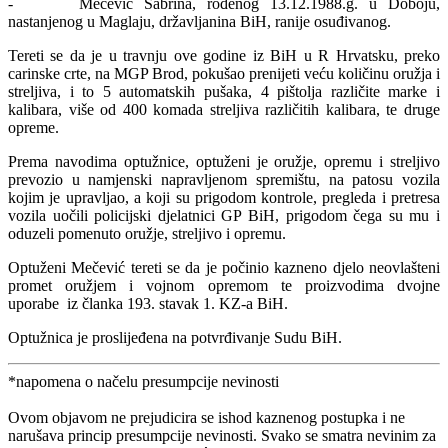
- Mečević Sabrina, rođenog 13.12.1988.g. u Doboju,
nastanjenog u Maglaju, državljanina BiH, ranije osuđivanog.
Tereti se da je u travnju ove godine iz BiH u R Hrvatsku, preko
carinske crte, na MGP Brod, pokušao prenijeti veću količinu oružja i
streljiva, i to 5 automatskih pušaka, 4 pištolja različite marke i
kalibara, više od 400 komada streljiva različitih kalibara, te druge
opreme.
Prema navodima optužnice, optuženi je oružje, opremu i streljivo
prevozio u namjenski napravljenom spremištu, na patosu vozila
kojim je upravljao, a koji su prigodom kontrole, pregleda i pretresa
vozila uočili policijski djelatnici GP BiH, prigodom čega su mu i
oduzeli pomenuto oružje, streljivo i opremu.
Optuženi Mečević tereti se da je počinio kazneno djelo
neovlašteni
promet oružjem i vojnom opremom te proizvodima dvojne
uporabe iz članka 193. stavak 1. KZ-a BiH.
Optužnica je proslijeđena na potvrđivanje Sudu BiH.
*napomena o načelu presumpcije nevinosti
Ovom objavom ne prejudicira se ishod kaznenog postupka i ne
narušava princip presumpcije nevinosti. Svako se smatra nevinim za