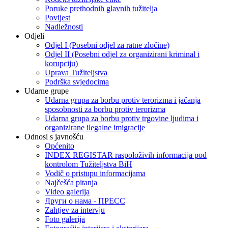
Poruke prethodnih glavnih tužitelja
Povijest
Nadležnosti
Odjeli
Odjel I (Posebni odjel za ratne zločine)
Odjel II (Posebni odjel za organizirani kriminal i
korupciju)
Uprava Tužiteljstva
Podrška svjedocima
Udarne grupe
Udarna grupa za borbu protiv terorizma i jačanja
sposobnosti za borbu protiv terorizma
Udarna grupa za borbu protiv trgovine ljudima i
organizirane ilegalne imigracije
Odnosi s javnošću
Općenito
INDEX REGISTAR raspoloživih informacija pod
kontrolom Tužiteljstva BiH
Vodič o pristupu informacijama
Najčešća pitanja
Video galerija
Други о нама - ПРЕСC
Zahtjev za intervju
Foto galerija