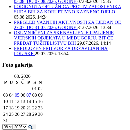
03.08. DO 07.08.2026. GODINE
07.08.2026. 15:35
PODIGNUTA OPTUŽNICA PROTIV ZAPOSLENIKA
SUDA BiH ZA KORUPTIVNO KAZNENO DJELO
05.08.2026. 14:24
PREGLED VAŽNIJIH AKTIVNOSTI ZA TJEDAN OD
27.07. DO 31.07.2026. GODINE
31.07.2026. 13:34
OSUMNJIČENI ZA SKRNAVLJENJE I PALJENJE
VJERSKIH OBJEKATA U MEĐUGORJU, BIT ĆE
PREDAT TUŽITELJSTVU BIH
29.07.2026. 14:14
PREDLOŽEN PRITVOR ZA DRŽAVLJANINA
POLJSKE
29.07.2026. 13:54
Foto galerija
08. 2026.
P
U
S
Č
P
S
N
01
02
03
04
05
06
07
08
09
10
11
12
13
14
15
16
17
18
19
20
21
22
23
24
25
26
27
28
29
30
31