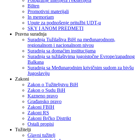
Fotografije interijera i eksterijera
Bilten
Promotivni materijali
In memoriam
Upute za podnošenje pritužbi UDT-u
SKY I ANOM PREDMETI
Pravna suradnja
Suradnja Tužilaštva BiH na međunarodnom,
regionalnom i nacionalnom nivou
Suradnja sa domaćim institucijama
Suradnja sa tužilaštvima jugoistočne Evrope/zapadnog
Balkana
Suradnja sa Međunarodnim krivičnim sudom za bivšu
Jugoslaviju
Zakoni
Zakon o Тužiteljstvu BiH
Zakon o Sudu BiH
Kazneno pravo
Građansko pravo
Zakoni FBIH
Zakoni RS
Zakoni Brčko Distrikt
Ostali propisi
Tužitelji
Glavni tužitelj