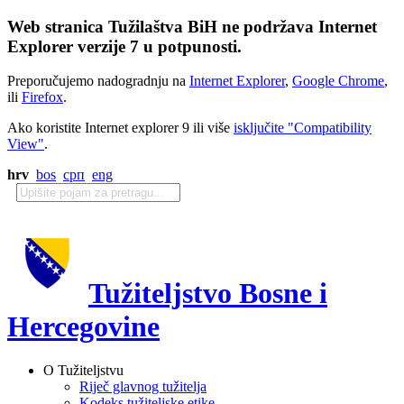
Web stranica Tužilaštva BiH ne podržava Internet
Explorer verzije 7 u potpunosti.
Preporučujemo nadogradnju na
Internet Explorer
,
Google Chrome
,
ili
Firefox
.
Ako koristite Internet explorer 9 ili više
isključite "Compatibility
View"
.
hrv
bos
срп
eng
Tužiteljstvo Bosne i
Hercegovine
O Tužiteljstvu
Riječ glavnog tužitelja
Kodeks tužiteljske etike