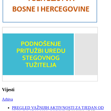
Vijesti
Arhiva
PREGLED VAŽNIJIH AKTIVNOSTI ZA TJEDAN OD