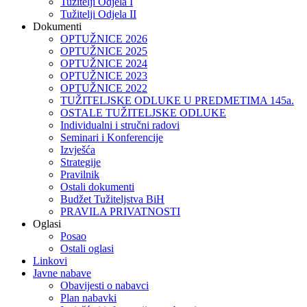
Tužitelji Odjela I
Tužitelji Odjela II
Dokumenti
OPTUŽNICE 2026
OPTUŽNICE 2025
OPTUŽNICE 2024
OPTUŽNICE 2023
OPTUŽNICE 2022
TUŽITELJSKE ODLUKE U PREDMETIMA 145a.
OSTALE TUŽITELJSKE ODLUKE
Individualni i stručni radovi
Seminari i Konferencije
Izvješća
Strategije
Pravilnik
Ostali dokumenti
Budžet Tužiteljstva BiH
PRAVILA PRIVATNOSTI
Oglasi
Posao
Ostali oglasi
Linkovi
Javne nabave
Obavijesti o nabavci
Plan nabavki