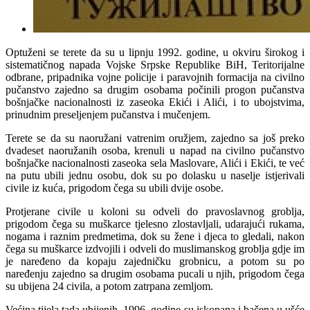
Optuženi se terete da su u lipnju 1992. godine, u okviru širokog i
sistematičnog napada Vojske Srpske Republike BiH, Teritorijalne
odbrane, pripadnika vojne policije i paravojnih formacija na civilno
pučanstvo zajedno sa drugim osobama počinili progon pučanstva
bošnjačke nacionalnosti iz zaseoka Ekići i Alići, i to ubojstvima,
prinudnim preseljenjem pučanstva i mučenjem.
Terete se da su naoružani vatrenim oružjem, zajedno sa još preko
dvadeset naoružanih osoba, krenuli u napad na civilno pučanstvo
bošnjačke nacionalnosti zaseoka sela Maslovare, Alići i Ekići, te već
na putu ubili jednu osobu, dok su po dolasku u naselje istjerivali
civile iz kuća, prigodom čega su ubili dvije osobe.
Protjerane civile u koloni su odveli do pravoslavnog groblja,
prigodom čega su muškarce tjelesno zlostavljali, udarajući rukama,
nogama i raznim predmetima, dok su žene i djeca to gledali, nakon
čega su muškarce izdvojili i odveli do muslimanskog groblja gdje im
je naređeno da kopaju zajedničku grobnicu, a potom su po
naređenju zajedno sa drugim osobama pucali u njih, prigodom čega
su ubijena 24 civila, a potom zatrpana zemljom.
Većina tijela tada ubijenih, 1996. godine su iskopana i bačena u ušće