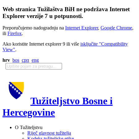
Web stranica Tužilaštva BiH ne podržava Internet
Explorer verzije 7 u potpunosti.
Preporučujemo nadogradnju na
Internet Explorer
,
Google Chrome
,
ili
Firefox
.
Ako koristite Internet explorer 9 ili više
isključite "Compatibility
View"
.
hrv
bos
срп
eng
Tužiteljstvo Bosne i
Hercegovine
O Tužiteljstvu
Riječ glavnog tužitelja
Kodeks tužiteljske etike