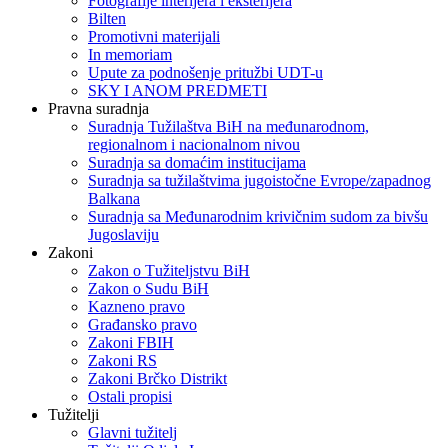
Fotografije interijera i eksterijera
Bilten
Promotivni materijali
In memoriam
Upute za podnošenje pritužbi UDT-u
SKY I ANOM PREDMETI
Pravna suradnja
Suradnja Tužilaštva BiH na međunarodnom,
regionalnom i nacionalnom nivou
Suradnja sa domaćim institucijama
Suradnja sa tužilaštvima jugoistočne Evrope/zapadnog
Balkana
Suradnja sa Međunarodnim krivičnim sudom za bivšu
Jugoslaviju
Zakoni
Zakon o Тužiteljstvu BiH
Zakon o Sudu BiH
Kazneno pravo
Građansko pravo
Zakoni FBIH
Zakoni RS
Zakoni Brčko Distrikt
Ostali propisi
Tužitelji
Glavni tužitelj