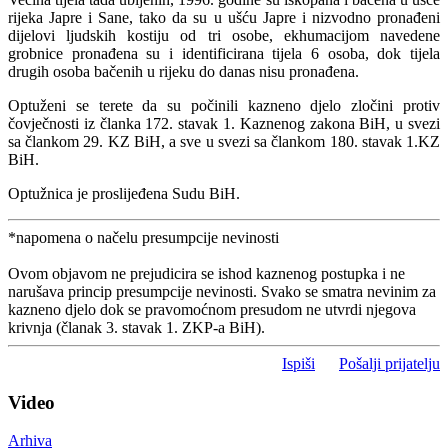
rijeka Japre i Sane, tako da su u ušću Japre i nizvodno pronađeni
dijelovi ljudskih kostiju od tri osobe, ekhumacijom navedene
grobnice pronađena su i identificirana tijela 6 osoba, dok tijela
drugih osoba bačenih u rijeku do danas nisu pronađena.
Optuženi se terete da su počinili kazneno djelo zločini protiv
čovječnosti iz članka 172. stavak 1. Kaznenog zakona BiH, u svezi
sa člankom 29. KZ BiH, a sve u svezi sa člankom 180. stavak 1.KZ
BiH.
Optužnica je proslijeđena Sudu BiH.
*napomena o načelu presumpcije nevinosti
Ovom objavom ne prejudicira se ishod kaznenog postupka i ne
narušava princip presumpcije nevinosti. Svako se smatra nevinim za
kazneno djelo dok se pravomoćnom presudom ne utvrdi njegova
krivnja (članak 3. stavak 1. ZKP-a BiH).
Ispiši
Pošalji prijatelju
Video
Arhiva