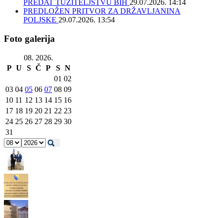
PREDAT TUŽITELJSTVU BIH
29.07.2026. 14:14
PREDLOŽEN PRITVOR ZA DRŽAVLJANINA
POLJSKE
29.07.2026. 13:54
Foto galerija
08. 2026.
P
U
S
Č
P
S
N
01
02
03
04
05
06
07
08
09
10
11
12
13
14
15
16
17
18
19
20
21
22
23
24
25
26
27
28
29
30
31