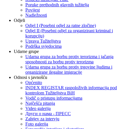
Poruke prethodnih glavnih tužitelja
Povijest
Nadležnosti
Odjeli
Odjel I (Posebni odjel za ratne zločine)
Odjel II (Posebni odjel za organizirani kriminal i
korupciju)
Uprava Tužiteljstva
Podrška svjedocima
Udarne grupe
Udarna grupa za borbu protiv terorizma i jačanja
sposobnosti za borbu protiv terorizma
Udarna grupa za borbu protiv trgovine ljudima i
organizirane ilegalne imigracije
Odnosi s javnošću
Općenito
INDEX REGISTAR raspoloživih informacija pod
kontrolom Tužiteljstva BiH
Vodič o pristupu informacijama
Najčešća pitanja
Video galerija
Други о нама - ПРЕСC
Zahtjev za intervju
Foto galerija