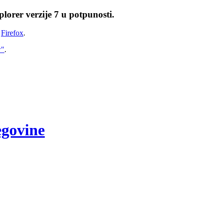
lorer verzije 7 u potpunosti.
i
Firefox
.
w"
.
egovine