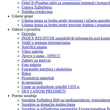
Odjel II (Posebni odjel za organizirani kriminal i korupci
Uprava Tužiteljstva
Podrška svjedocima
Udarne grupe
Udarna grupa za borbu protiv terorizma i jačanja sposobn
Udarna grupa za borbu protiv trgovine ljudima i organizir
Odnosi s javnošću
Općenito
INDEX REGISTAR raspoloživih informacija pod kontrol
Vodič o pristupu informacijama
Najčešća pitanja
Video galerija
Други о нама - ПРЕСC
Zahtjev za intervju
Foto galerija
Fotografije interijera i eksterijera
Bilten
Promotivni materijali
In memoriam
Upute za podnošenje pritužbi UDT-u
SKY I ANOM PREDMETI
Pravna suradnja
Suradnja Tužilaštva BiH na međunarodnom, regionalnom
Suradnja sa domaćim institucijama
Suradnja sa tužilaštvima jugoistočne Evrope/zapadnog B