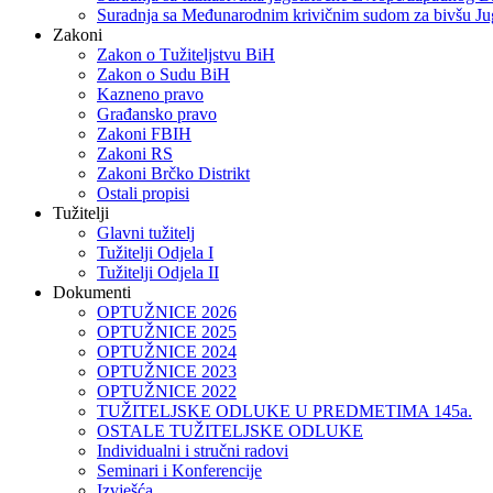
Suradnja sa Međunarodnim krivičnim sudom za bivšu Ju
Zakoni
Zakon o Тužiteljstvu BiH
Zakon o Sudu BiH
Kazneno pravo
Građansko pravo
Zakoni FBIH
Zakoni RS
Zakoni Brčko Distrikt
Ostali propisi
Tužitelji
Glavni tužitelj
Tužitelji Odjela I
Tužitelji Odjela II
Dokumenti
OPTUŽNICE 2026
OPTUŽNICE 2025
OPTUŽNICE 2024
OPTUŽNICE 2023
OPTUŽNICE 2022
TUŽITELJSKE ODLUKE U PREDMETIMA 145a.
OSTALE TUŽITELJSKE ODLUKE
Individualni i stručni radovi
Seminari i Konferencije
Izvješća