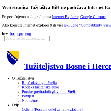
Web stranica Tužilaštva BiH ne podržava Internet Exp
Preporučujemo nadogradnju na
Internet Explorer
,
Google Chrome
, il
Ako koristite Internet explorer 9 ili više
isključite "Compatibility Vie
hrv
bos
срп
eng
Tužiteljstvo Bosne i Herc
O Tužiteljstvu
Riječ glavnog tužitelja
Kodeks tužiteljske etike
Poruke prethodnih glavnih tužitelja
Povijest
Nadležnosti
Odjeli
Odjel I (Posebni odjel za ratne zločine)