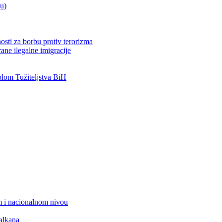
ju)
osti za borbu protiv terorizma
ane ilegalne imigracije
om Tužiteljstva BiH
 i nacionalnom nivou
alkana