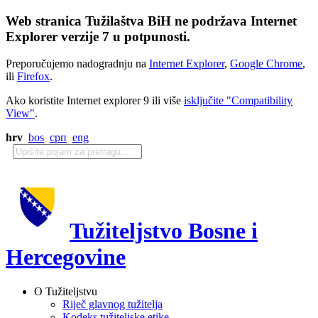
Web stranica Tužilaštva BiH ne podržava Internet
Explorer verzije 7 u potpunosti.
Preporučujemo nadogradnju na
Internet Explorer
,
Google Chrome
,
ili
Firefox
.
Ako koristite Internet explorer 9 ili više
isključite "Compatibility
View"
.
hrv
bos
срп
eng
Tužiteljstvo Bosne i
Hercegovine
O Tužiteljstvu
Riječ glavnog tužitelja
Kodeks tužiteljske etike