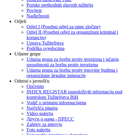
Poruke prethodnih glavnih tužitelja
Povijest
Nadležnosti
Odjeli
Odjel I (Posebni odjel za ratne zločine)
Odjel II (Posebni odjel za organizirani kriminal i
korupciju)
Uprava Tužiteljstva
Podrška svjedocima
Udarne grupe
Udarna grupa za borbu protiv terorizma i jačanja
sposobnosti za borbu protiv terorizma
Udarna grupa za borbu protiv trgovine ljudima i
organizirane ilegalne imigracije
Odnosi s javnošću
Općenito
INDEX REGISTAR raspoloživih informacija pod
kontrolom Tužiteljstva BiH
Vodič o pristupu informacijama
Najčešća pitanja
Video galerija
Други о нама - ПРЕСC
Zahtjev za intervju
Foto galerija