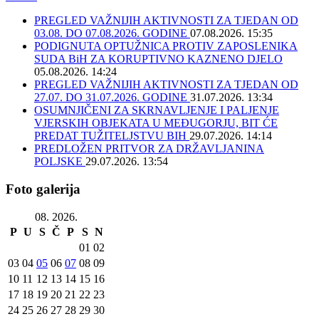
PREGLED VAŽNIJIH AKTIVNOSTI ZA TJEDAN OD
03.08. DO 07.08.2026. GODINE
07.08.2026. 15:35
PODIGNUTA OPTUŽNICA PROTIV ZAPOSLENIKA
SUDA BiH ZA KORUPTIVNO KAZNENO DJELO
05.08.2026. 14:24
PREGLED VAŽNIJIH AKTIVNOSTI ZA TJEDAN OD
27.07. DO 31.07.2026. GODINE
31.07.2026. 13:34
OSUMNJIČENI ZA SKRNAVLJENJE I PALJENJE
VJERSKIH OBJEKATA U MEĐUGORJU, BIT ĆE
PREDAT TUŽITELJSTVU BIH
29.07.2026. 14:14
PREDLOŽEN PRITVOR ZA DRŽAVLJANINA
POLJSKE
29.07.2026. 13:54
Foto galerija
08. 2026.
P
U
S
Č
P
S
N
01
02
03
04
05
06
07
08
09
10
11
12
13
14
15
16
17
18
19
20
21
22
23
24
25
26
27
28
29
30