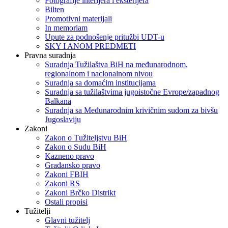
Fotografije interijera i eksterijera
Bilten
Promotivni materijali
In memoriam
Upute za podnošenje pritužbi UDT-u
SKY I ANOM PREDMETI
Pravna suradnja
Suradnja Tužilaštva BiH na međunarodnom,
regionalnom i nacionalnom nivou
Suradnja sa domaćim institucijama
Suradnja sa tužilaštvima jugoistočne Evrope/zapadnog
Balkana
Suradnja sa Međunarodnim krivičnim sudom za bivšu
Jugoslaviju
Zakoni
Zakon o Тužiteljstvu BiH
Zakon o Sudu BiH
Kazneno pravo
Građansko pravo
Zakoni FBIH
Zakoni RS
Zakoni Brčko Distrikt
Ostali propisi
Tužitelji
Glavni tužitelj