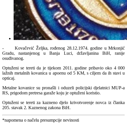
- Kovačević Željka, rođenog 28.12.1974. godine u Mrkonjić
Gradu, nastanjenog u Banja Luci, državljanina BiH, ranije
osuđivanog.
Optuženi se tereti da je tijekom 2011. godine pribavio oko 4 000
lažnih metalnih kovanica u apoenu od 5 KM, s ciljem da ih stavi u
opticaj.
Metalne kovanice su pronašli i oduzeli policijski djelatnici MUP-a
RS, prigodom pretresa garaže koju je optuženi koristio.
Optuženi se tereti za kazneno djelo krivotvorenje novca iz članka
205. stavak 2. Kaznenog zakona BiH.
*napomena o načelu presumpcije nevinosti