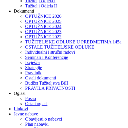
Tužitelji Odjela I
Tužitelji Odjela II
Dokumenti
OPTUŽNICE 2026
OPTUŽNICE 2025
OPTUŽNICE 2024
OPTUŽNICE 2023
OPTUŽNICE 2022
TUŽITELJSKE ODLUKE U PREDMETIMA 145a.
OSTALE TUŽITELJSKE ODLUKE
Individualni i stručni radovi
Seminari i Konferencije
Izvješća
Strategije
Pravilnik
Ostali dokumenti
Budžet Tužiteljstva BiH
PRAVILA PRIVATNOSTI
Oglasi
Posao
Ostali oglasi
Linkovi
Javne nabave
Obavijesti o nabavci
Plan nabavki