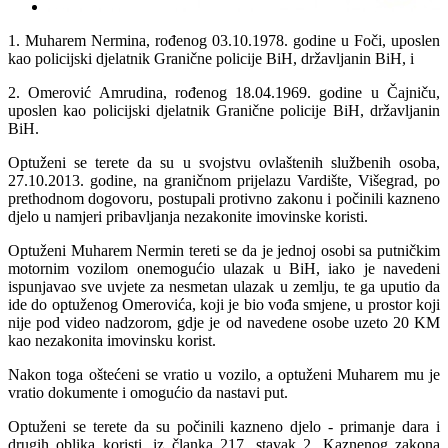
1. Muharem Nermina, rođenog 03.10.1978. godine u Foči, uposlen
kao policijski djelatnik Granične policije BiH, državljanin BiH, i
2. Omerović Amrudina, rođenog 18.04.1969. godine u Čajniču,
uposlen kao policijski djelatnik Granične policije BiH, državljanin
BiH.
Optuženi se terete da su u svojstvu ovlaštenih službenih osoba,
27.10.2013. godine, na graničnom prijelazu Vardište, Višegrad, po
prethodnom dogovoru, postupali protivno zakonu i počinili kazneno
djelo u namjeri pribavljanja nezakonite imovinske koristi.
Optuženi Muharem Nermin tereti se da je jednoj osobi sa putničkim
motornim vozilom onemogućio ulazak u BiH, iako je navedeni
ispunjavao sve uvjete za nesmetan ulazak u zemlju, te ga uputio da
ide do optuženog Omerovića, koji je bio vođa smjene, u prostor koji
nije pod video nadzorom, gdje je od navedene osobe uzeto 20 KM
kao nezakonita imovinsku korist.
Nakon toga oštećeni se vratio u vozilo, a optuženi Muharem mu je
vratio dokumente i omogućio da nastavi put.
Optuženi se terete da su počinili kazneno djelo - primanje dara i
drugih oblika koristi, iz članka 217. stavak 2. Kaznenog zakona