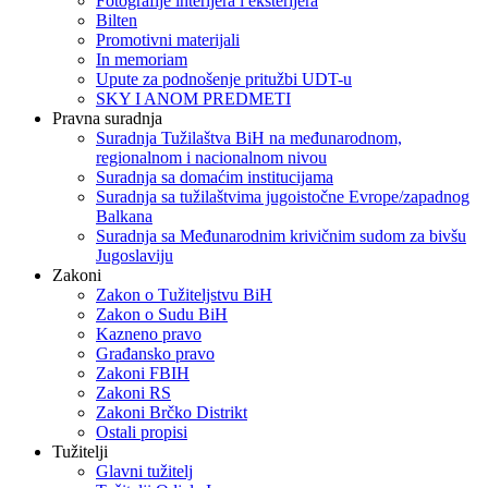
Fotografije interijera i eksterijera
Bilten
Promotivni materijali
In memoriam
Upute za podnošenje pritužbi UDT-u
SKY I ANOM PREDMETI
Pravna suradnja
Suradnja Tužilaštva BiH na međunarodnom,
regionalnom i nacionalnom nivou
Suradnja sa domaćim institucijama
Suradnja sa tužilaštvima jugoistočne Evrope/zapadnog
Balkana
Suradnja sa Međunarodnim krivičnim sudom za bivšu
Jugoslaviju
Zakoni
Zakon o Тužiteljstvu BiH
Zakon o Sudu BiH
Kazneno pravo
Građansko pravo
Zakoni FBIH
Zakoni RS
Zakoni Brčko Distrikt
Ostali propisi
Tužitelji
Glavni tužitelj