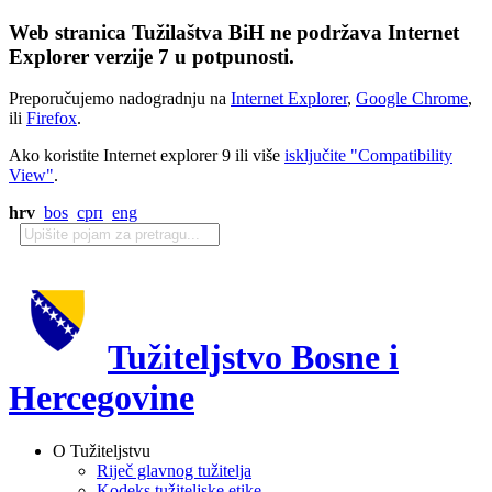
Web stranica Tužilaštva BiH ne podržava Internet
Explorer verzije 7 u potpunosti.
Preporučujemo nadogradnju na
Internet Explorer
,
Google Chrome
,
ili
Firefox
.
Ako koristite Internet explorer 9 ili više
isključite "Compatibility
View"
.
hrv
bos
срп
eng
Tužiteljstvo Bosne i
Hercegovine
O Tužiteljstvu
Riječ glavnog tužitelja
Kodeks tužiteljske etike