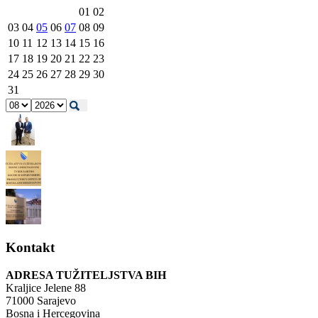
01
02
03
04
05
06
07
08
09
10
11
12
13
14
15
16
17
18
19
20
21
22
23
24
25
26
27
28
29
30
31
Kontakt
ADRESA TUŽITELJSTVA BIH
Kraljice Jelene 88
71000 Sarajevo
Bosna i Hercegovina