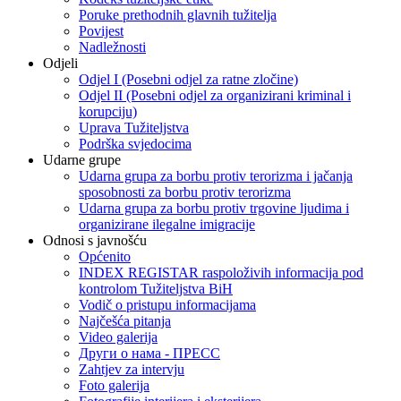
Poruke prethodnih glavnih tužitelja
Povijest
Nadležnosti
Odjeli
Odjel I (Posebni odjel za ratne zločine)
Odjel II (Posebni odjel za organizirani kriminal i
korupciju)
Uprava Tužiteljstva
Podrška svjedocima
Udarne grupe
Udarna grupa za borbu protiv terorizma i jačanja
sposobnosti za borbu protiv terorizma
Udarna grupa za borbu protiv trgovine ljudima i
organizirane ilegalne imigracije
Odnosi s javnošću
Općenito
INDEX REGISTAR raspoloživih informacija pod
kontrolom Tužiteljstva BiH
Vodič o pristupu informacijama
Najčešća pitanja
Video galerija
Други о нама - ПРЕСC
Zahtjev za intervju
Foto galerija