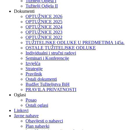
Tužitelji Odjela I
Tužitelji Odjela II
Dokumenti
OPTUŽNICE 2026
OPTUŽNICE 2025
OPTUŽNICE 2024
OPTUŽNICE 2023
OPTUŽNICE 2022
TUŽITELJSKE ODLUKE U PREDMETIMA 145a.
OSTALE TUŽITELJSKE ODLUKE
Individualni i stručni radovi
Seminari i Konferencije
Izvješća
Strategije
Pravilnik
Ostali dokumenti
Budžet Tužiteljstva BiH
PRAVILA PRIVATNOSTI
Oglasi
Posao
Ostali oglasi
Linkovi
Javne nabave
Obavijesti o nabavci
Plan nabavki