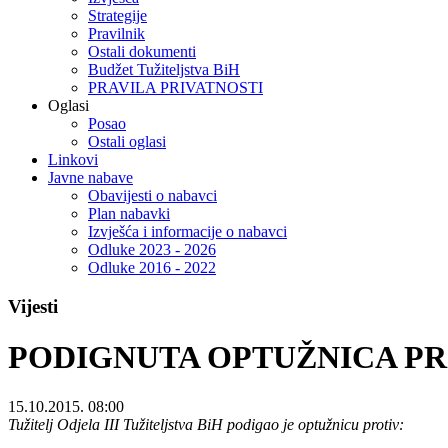
Strategije
Pravilnik
Ostali dokumenti
Budžet Tužiteljstva BiH
PRAVILA PRIVATNOSTI
Oglasi
Posao
Ostali oglasi
Linkovi
Javne nabave
Obavijesti o nabavci
Plan nabavki
Izvješća i informacije o nabavci
Odluke 2023 - 2026
Odluke 2016 - 2022
Vijesti
PODIGNUTA OPTUŽNICA PRO
15.10.2015. 08:00
Tužitelj Odjela III Tužiteljstva BiH podigao je optužnicu protiv: