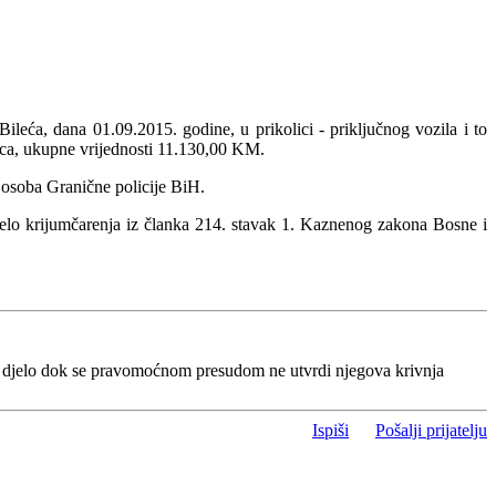
eća, dana 01.09.2015. godine, u prikolici - priključnog vozila i to
ica, ukupne vrijednosti 11.130,00 KM.
 osoba Granične policije BiH.
 djelo krijumčarenja iz članka 214. stavak 1. Kaznenog zakona Bosne i
o djelo dok se pravomoćnom presudom ne utvrdi njegova krivnja
Ispiši
Pošalji prijatelju