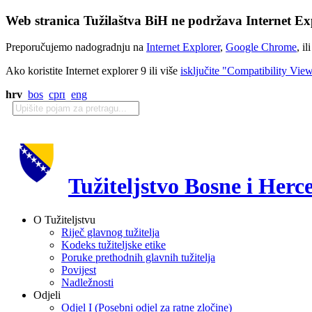
Web stranica Tužilaštva BiH ne podržava Internet Exp
Preporučujemo nadogradnju na
Internet Explorer
,
Google Chrome
, il
Ako koristite Internet explorer 9 ili više
isključite "Compatibility Vie
hrv
bos
срп
eng
Tužiteljstvo Bosne i Herc
O Tužiteljstvu
Riječ glavnog tužitelja
Kodeks tužiteljske etike
Poruke prethodnih glavnih tužitelja
Povijest
Nadležnosti
Odjeli
Odjel I (Posebni odjel za ratne zločine)