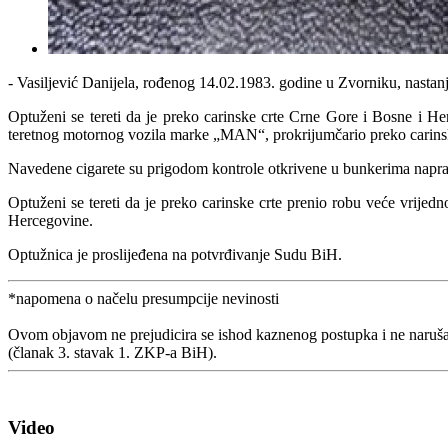
- Vasiljević Danijela, rođenog 14.02.1983. godine u Zvorniku, nastan
Optuženi se tereti da je preko carinske crte Crne Gore i Bosne i H
teretnog motornog vozila marke „MAN“, prokrijumčario preko carinske
Navedene cigarete su prigodom kontrole otkrivene u bunkerima napravl
Optuženi se tereti da je preko carinske crte prenio robu veće vrijed
Hercegovine.
Optužnica je proslijeđena na potvrđivanje Sudu BiH.
*napomena o načelu presumpcije nevinosti
Ovom objavom ne prejudicira se ishod kaznenog postupka i ne naruša
(članak 3. stavak 1. ZKP-a BiH).
Video