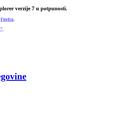
lorer verzije 7 u potpunosti.
i
Firefox
.
w"
.
egovine