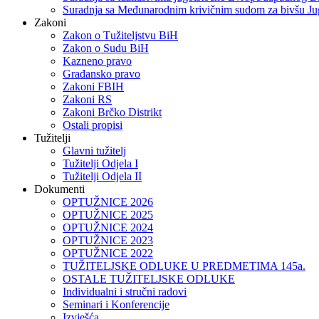
Suradnja sa Međunarodnim krivičnim sudom za bivšu Ju
Zakoni
Zakon o Тužiteljstvu BiH
Zakon o Sudu BiH
Kazneno pravo
Građansko pravo
Zakoni FBIH
Zakoni RS
Zakoni Brčko Distrikt
Ostali propisi
Tužitelji
Glavni tužitelj
Tužitelji Odjela I
Tužitelji Odjela II
Dokumenti
OPTUŽNICE 2026
OPTUŽNICE 2025
OPTUŽNICE 2024
OPTUŽNICE 2023
OPTUŽNICE 2022
TUŽITELJSKE ODLUKE U PREDMETIMA 145a.
OSTALE TUŽITELJSKE ODLUKE
Individualni i stručni radovi
Seminari i Konferencije
Izvješća