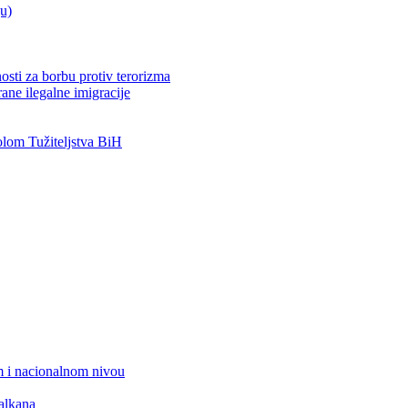
ju)
osti za borbu protiv terorizma
ane ilegalne imigracije
om Tužiteljstva BiH
 i nacionalnom nivou
alkana