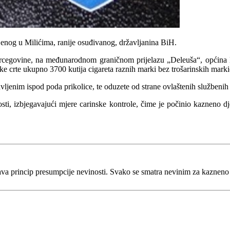
jenog u Milićima, ranije osuđivanog, državljanina BiH.
ercegovine, na međunarodnom graničnom prijelazu „Deleuša“, općina Bil
 crte ukupno 3700 kutija cigareta raznih marki bez trošarinskih mark
jenim ispod poda prikolice, te oduzete od strane ovlaštenih službenih
nosti, izbjegavajući mjere carinske kontrole, čime je počinio kazneno
va princip presumpcije nevinosti. Svako se smatra nevinim za kaznen