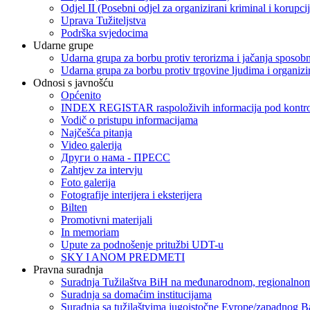
Odjel II (Posebni odjel za organizirani kriminal i korupci
Uprava Tužiteljstva
Podrška svjedocima
Udarne grupe
Udarna grupa za borbu protiv terorizma i jačanja sposobn
Udarna grupa za borbu protiv trgovine ljudima i organizir
Odnosi s javnošću
Općenito
INDEX REGISTAR raspoloživih informacija pod kontrol
Vodič o pristupu informacijama
Najčešća pitanja
Video galerija
Други о нама - ПРЕСC
Zahtjev za intervju
Foto galerija
Fotografije interijera i eksterijera
Bilten
Promotivni materijali
In memoriam
Upute za podnošenje pritužbi UDT-u
SKY I ANOM PREDMETI
Pravna suradnja
Suradnja Tužilaštva BiH na međunarodnom, regionalnom
Suradnja sa domaćim institucijama
Suradnja sa tužilaštvima jugoistočne Evrope/zapadnog B