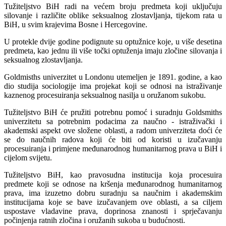
Tužiteljstvo BiH radi na većem broju predmeta koji uključuju
silovanje i različite oblike seksualnog zlostavljanja, tijekom rata u
BiH, u svim krajevima Bosne i Hercegovine.
U protekle dvije godine podignute su optužnice koje, u više desetina
predmeta, kao jednu ili više točki optuženja imaju zločine silovanja i
seksualnog zlostavljanja.
Goldmisths univerzitet u Londonu utemeljen je 1891. godine, a kao
dio studija sociologije ima projekat koji se odnosi na istraživanje
kaznenog procesuiranja seksualnog nasilja u oružanom sukobu.
Tužiteljstvo BiH će pružiti potrebnu pomoć i suradnju Goldsmiths
univerzitetu sa potrebnim podacima za naučno - istraživački i
akademski aspekt ove složene oblasti, a radom univerziteta doći će
se do naučnih radova koji će biti od koristi u izučavanju
procesuiranja i primjene međunarodnog humanitarnog prava u BiH i
cijelom svijetu.
Tužiteljstvo BiH, kao pravosudna institucija koja procesuira
predmete koji se odnose na kršenja međunarodnog humanitarnog
prava, ima izuzetno dobru suradnju sa naučnim i akademskim
institucijama koje se bave izučavanjem ove oblasti, a sa ciljem
uspostave vladavine prava, doprinosa znanosti i sprječavanju
počinjenja ratnih zločina i oružanih sukoba u budućnosti.