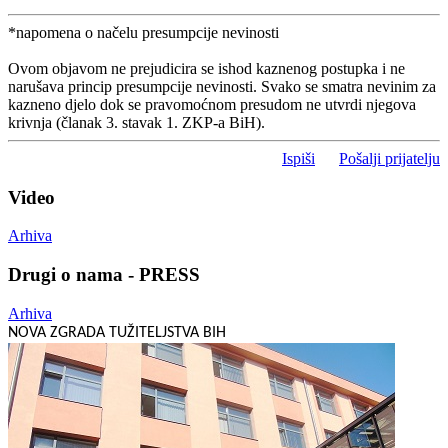
*napomena o načelu presumpcije nevinosti
Ovom objavom ne prejudicira se ishod kaznenog postupka i ne
narušava princip presumpcije nevinosti. Svako se smatra nevinim za
kazneno djelo dok se pravomoćnom presudom ne utvrdi njegova
krivnja (članak 3. stavak 1. ZKP-a BiH).
Ispiši
Pošalji prijatelju
Video
Arhiva
Drugi o nama - PRESS
Arhiva
NOVA ZGRADA TUŽITELJSTVA BIH