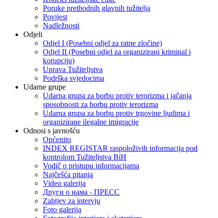
Poruke prethodnih glavnih tužitelja
Povijest
Nadležnosti
Odjeli
Odjel I (Posebni odjel za ratne zločine)
Odjel II (Posebni odjel za organizirani kriminal i
korupciju)
Uprava Tužiteljstva
Podrška svjedocima
Udarne grupe
Udarna grupa za borbu protiv terorizma i jačanja
sposobnosti za borbu protiv terorizma
Udarna grupa za borbu protiv trgovine ljudima i
organizirane ilegalne imigracije
Odnosi s javnošću
Općenito
INDEX REGISTAR raspoloživih informacija pod
kontrolom Tužiteljstva BiH
Vodič o pristupu informacijama
Najčešća pitanja
Video galerija
Други о нама - ПРЕСC
Zahtjev za intervju
Foto galerija