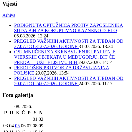
Vijesti
Arhiva
PODIGNUTA OPTUŽNICA PROTIV ZAPOSLENIKA
SUDA BiH ZA KORUPTIVNO KAZNENO DJELO
05.08.2026. 12:24
PREGLED VAŽNIJIH AKTIVNOSTI ZA TJEDAN OD
27.07. DO 31.07.2026. GODINE
31.07.2026. 13:34
OSUMNJIČENI ZA SKRNAVLJENJE I PALJENJE
VJERSKIH OBJEKATA U MEĐUGORJU, BIT ĆE
PREDAT TUŽITELJSTVU BIH
29.07.2026. 14:14
PREDLOŽEN PRITVOR ZA DRŽAVLJANINA
POLJSKE
29.07.2026. 13:54
PREGLED VAŽNIJIH AKTIVNOSTI ZA TJEDAN OD
20.07. DO 24.07.2026. GODINE
24.07.2026. 11:17
Foto galerija
08. 2026.
P
U
S
Č
P
S
N
01
02
03
04
05
06
07
08
09