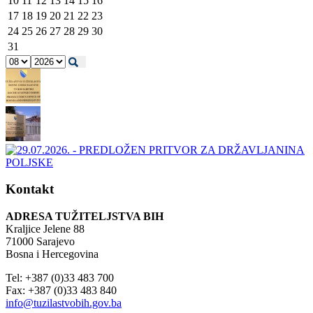
10
11
12
13
14
15
16
17
18
19
20
21
22
23
24
25
26
27
28
29
30
31
Kontakt
ADRESA TUŽITELJSTVA BIH
Kraljice Jelene 88
71000 Sarajevo
Bosna i Hercegovina
Tel: +387 (0)33 483 700
Fax: +387 (0)33 483 840
info@tuzilastvobih.gov.ba