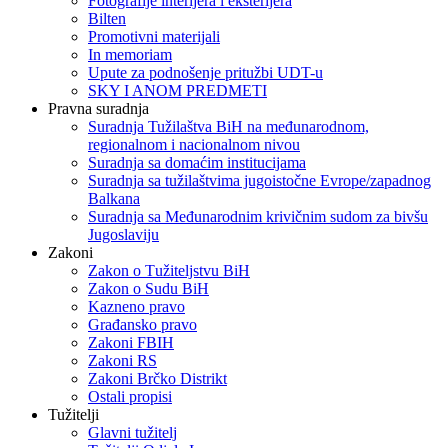
Fotografije interijera i eksterijera
Bilten
Promotivni materijali
In memoriam
Upute za podnošenje pritužbi UDT-u
SKY I ANOM PREDMETI
Pravna suradnja
Suradnja Tužilaštva BiH na međunarodnom,
regionalnom i nacionalnom nivou
Suradnja sa domaćim institucijama
Suradnja sa tužilaštvima jugoistočne Evrope/zapadnog
Balkana
Suradnja sa Međunarodnim krivičnim sudom za bivšu
Jugoslaviju
Zakoni
Zakon o Тužiteljstvu BiH
Zakon o Sudu BiH
Kazneno pravo
Građansko pravo
Zakoni FBIH
Zakoni RS
Zakoni Brčko Distrikt
Ostali propisi
Tužitelji
Glavni tužitelj