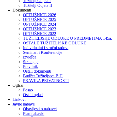
Tužitelji Odjela I
Tužitelji Odjela II
Dokumenti
OPTUŽNICE 2026
OPTUŽNICE 2025
OPTUŽNICE 2024
OPTUŽNICE 2023
OPTUŽNICE 2022
TUŽITELJSKE ODLUKE U PREDMETIMA 145a.
OSTALE TUŽITELJSKE ODLUKE
Individualni i stručni radovi
Seminari i Konferencije
Izvješća
Strategije
Pravilnik
Ostali dokumenti
Budžet Tužiteljstva BiH
PRAVILA PRIVATNOSTI
Oglasi
Posao
Ostali oglasi
Linkovi
Javne nabave
Obavijesti o nabavci
Plan nabavki