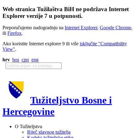
Web stranica Tužilaštva BiH ne podržava Internet
Explorer verzije 7 u potpunosti.
Preporučujemo nadogradnju na
Internet Explorer
,
Google Chrome
,
ili
Firefox
.
Ako koristite Internet explorer 9 ili više
isključite "Compatibility
View"
.
hrv
bos
срп
eng
Tužiteljstvo Bosne i
Hercegovine
O Tužiteljstvu
Riječ glavnog tužitelja
Kodeks tužiteljske etike