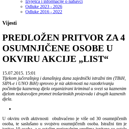
Izvješća i informacije o nabavci
Odluke 2023 - 2026
Odluke 2016 - 2022
Vijesti
PREDLOŽEN PRITVOR ZA 4
OSUMNJIČENE OSOBE U
OKVIRU AKCIJE „LIST“
15.07.2015. 15:01
Tijekom jučerašnjeg i današnjeg dana zajednički istražni tim (TBiH,
SIPA-e i UNO BiH) sproveo je niz aktivnosti na razotkrivanju
počinitelja kaznenog djela organizirani kriminal u svezi sa kaznenim
djelom nedozvoljen promet trošarinskih proizvoda i drugih kaznenih
djela.
U okviru ovih aktivnosti obuhvaćeno je više od 30 osumnjičenih
osoba, te saslušano u svojstvu osumnjičenih osoba. Istražni tim je
ispitao 10 osoba, a u ostalim regionalnim uredima ispitane su ostale