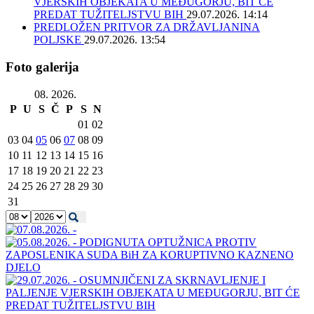
VJERSKIH OBJEKATA U MEĐUGORJU, BIT ĆE
PREDAT TUŽITELJSTVU BIH
29.07.2026. 14:14
PREDLOŽEN PRITVOR ZA DRŽAVLJANINA
POLJSKE
29.07.2026. 13:54
Foto galerija
08. 2026.
P
U
S
Č
P
S
N
01
02
03
04
05
06
07
08
09
10
11
12
13
14
15
16
17
18
19
20
21
22
23
24
25
26
27
28
29
30
31