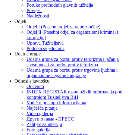
Poruke prethodnih glavnih tužitelja
Povijest
Nadležnosti
Odjeli
Odjel I (Posebni odjel za ratne zločine)
Odjel II (Posebni odjel za organizirani kriminal i
korupciju)
Uprava Tužiteljstva
Podrška svjedocima
Udarne grupe
Udarna grupa za borbu protiv terorizma i jačanja
sposobnosti za borbu protiv terorizma
Udarna grupa za borbu protiv trgovine ljudima i
organizirane ilegalne imigracije
Odnosi s javnošću
Općenito
INDEX REGISTAR raspoloživih informacija pod
kontrolom Tužiteljstva BiH
Vodič o pristupu informacijama
Najčešća pitanja
Video galerija
Други о нама - ПРЕСC
Zahtjev za intervju
Foto galerija