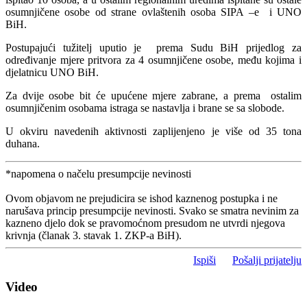
osumnjičene osobe od strane ovlaštenih osoba SIPA –e i UNO
BiH.
Postupajući tužitelj uputio je prema Sudu BiH prijedlog za
određivanje mjere pritvora za 4 osumnjičene osobe, među kojima i
djelatnicu UNO BiH.
Za dvije osobe bit će upućene mjere zabrane, a prema ostalim
osumnjičenim osobama istraga se nastavlja i brane se sa slobode.
U okviru navedenih aktivnosti zaplijenjeno je više od 35 tona
duhana.
*napomena o načelu presumpcije nevinosti
Ovom objavom ne prejudicira se ishod kaznenog postupka i ne
narušava princip presumpcije nevinosti. Svako se smatra nevinim za
kazneno djelo dok se pravomoćnom presudom ne utvrdi njegova
krivnja (članak 3. stavak 1. ZKP-a BiH).
Ispiši
Pošalji prijatelju
Video