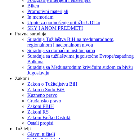
Fotografije interijera i eksterijera
Bilten
Promotivni materijali
In memoriam
Upute za podnošenje pritužbi UDT-u
SKY I ANOM PREDMETI
Pravna suradnja
Suradnja Tužilaštva BiH na međunarodnom,
regionalnom i nacionalnom nivou
Suradnja sa domaćim institucijama
Suradnja sa tužilaštvima jugoistočne Evrope/zapadnog
Balkana
Suradnja sa Međunarodnim krivičnim sudom za bivšu
Jugoslaviju
Zakoni
Zakon o Тužiteljstvu BiH
Zakon o Sudu BiH
Kazneno pravo
Građansko pravo
Zakoni FBIH
Zakoni RS
Zakoni Brčko Distrikt
Ostali propisi
Tužitelji
Glavni tužitelj