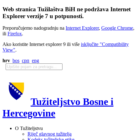
Web stranica Tužilaštva BiH ne podržava Internet
Explorer verzije 7 u potpunosti.
Preporučujemo nadogradnju na
Internet Explorer
,
Google Chrome
,
ili
Firefox
.
Ako koristite Internet explorer 9 ili više
isključite "Compatibility
View"
.
hrv
bos
срп
eng
Tužiteljstvo Bosne i
Hercegovine
O Tužiteljstvu
Riječ glavnog tužitelja
Kodeks tužiteljske etike