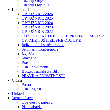
Tužitelji Odjela I
Tužitelji Odjela II
Dokumenti
OPTUŽNICE 2026
OPTUŽNICE 2025
OPTUŽNICE 2024
OPTUŽNICE 2023
OPTUŽNICE 2022
TUŽITELJSKE ODLUKE U PREDMETIMA 145a.
OSTALE TUŽITELJSKE ODLUKE
Individualni i stručni radovi
Seminari i Konferencije
Izvješća
Strategije
Pravilnik
Ostali dokumenti
Budžet Tužiteljstva BiH
PRAVILA PRIVATNOSTI
Oglasi
Posao
Ostali oglasi
Linkovi
Javne nabave
Obavijesti o nabavci
Plan nabavki