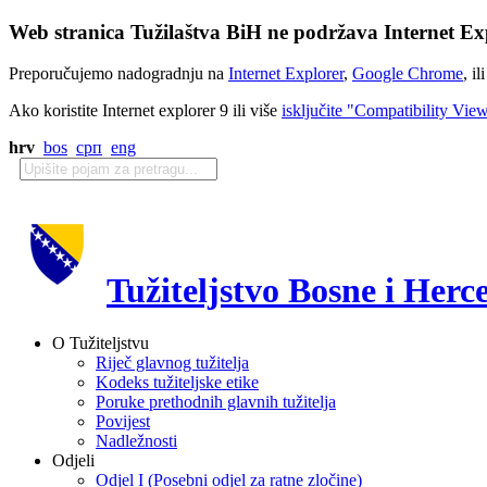
Web stranica Tužilaštva BiH ne podržava Internet Exp
Preporučujemo nadogradnju na
Internet Explorer
,
Google Chrome
, il
Ako koristite Internet explorer 9 ili više
isključite "Compatibility Vie
hrv
bos
срп
eng
Tužiteljstvo Bosne i Herc
O Tužiteljstvu
Riječ glavnog tužitelja
Kodeks tužiteljske etike
Poruke prethodnih glavnih tužitelja
Povijest
Nadležnosti
Odjeli
Odjel I (Posebni odjel za ratne zločine)