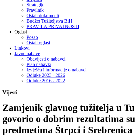
Strategije
Pravilnik
Ostali dokumenti
Budžet Tužiteljstva BiH
PRAVILA PRIVATNOSTI
Oglasi
Posao
Ostali oglasi
Linkovi
Javne nabave
Obavijesti o nabavci
Plan nabavki
Izvješća i informacije o nabavci
Odluke 2023 - 2026
Odluke 2016 - 2022
Vijesti
Zamjenik glavnog tužitelja u Tuž
govorio o dobrim rezultatima sur
predmetima Štrpci i Srebrenica