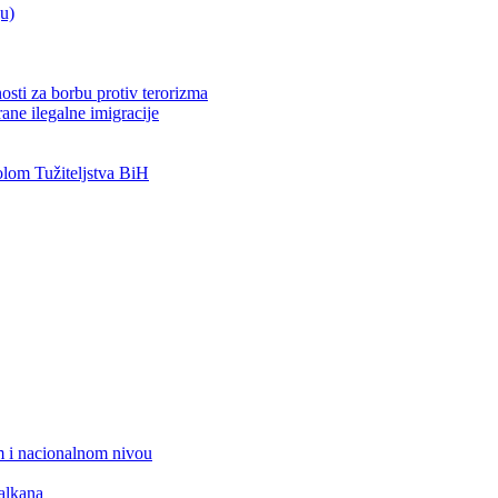
ju)
osti za borbu protiv terorizma
ane ilegalne imigracije
om Tužiteljstva BiH
 i nacionalnom nivou
alkana