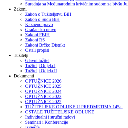
Suradnja sa Međunarodnim krivičnim sudom za bivšu Ju
Zakoni
Zakon o Тužiteljstvu BiH
Zakon o Sudu BiH
Kazneno pravo
Građansko pravo
Zakoni FBIH
Zakoni RS
Zakoni Brčko Distrikt
Ostali propisi
Tužitelji
Glavni tužitelj
Tužitelji Odjela I
Tužitelji Odjela II
Dokumenti
OPTUŽNICE 2026
OPTUŽNICE 2025
OPTUŽNICE 2024
OPTUŽNICE 2023
OPTUŽNICE 2022
TUŽITELJSKE ODLUKE U PREDMETIMA 145a.
OSTALE TUŽITELJSKE ODLUKE
Individualni i stručni radovi
Seminari i Konferencije
Izvješća