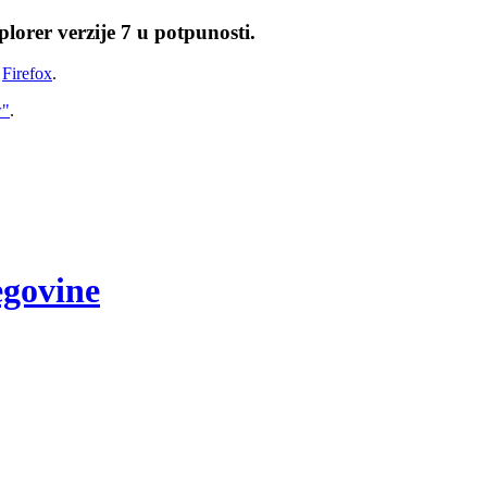
lorer verzije 7 u potpunosti.
i
Firefox
.
w"
.
egovine