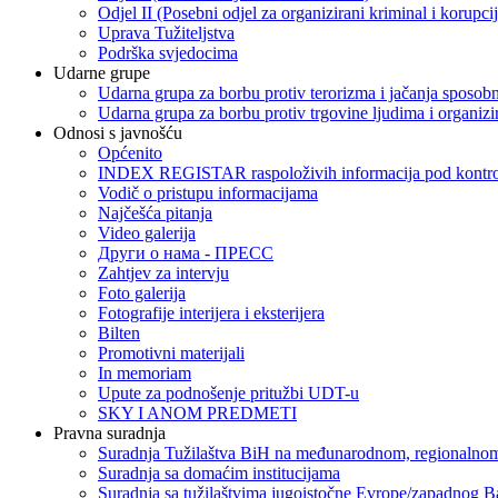
Odjel II (Posebni odjel za organizirani kriminal i korupci
Uprava Tužiteljstva
Podrška svjedocima
Udarne grupe
Udarna grupa za borbu protiv terorizma i jačanja sposobn
Udarna grupa za borbu protiv trgovine ljudima i organizir
Odnosi s javnošću
Općenito
INDEX REGISTAR raspoloživih informacija pod kontrol
Vodič o pristupu informacijama
Najčešća pitanja
Video galerija
Други о нама - ПРЕСC
Zahtjev za intervju
Foto galerija
Fotografije interijera i eksterijera
Bilten
Promotivni materijali
In memoriam
Upute za podnošenje pritužbi UDT-u
SKY I ANOM PREDMETI
Pravna suradnja
Suradnja Tužilaštva BiH na međunarodnom, regionalnom
Suradnja sa domaćim institucijama
Suradnja sa tužilaštvima jugoistočne Evrope/zapadnog B