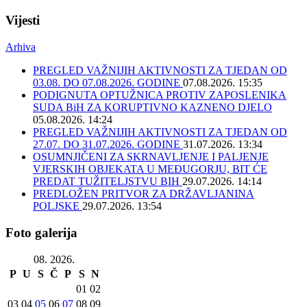
Vijesti
Arhiva
PREGLED VAŽNIJIH AKTIVNOSTI ZA TJEDAN OD
03.08. DO 07.08.2026. GODINE
07.08.2026. 15:35
PODIGNUTA OPTUŽNICA PROTIV ZAPOSLENIKA
SUDA BiH ZA KORUPTIVNO KAZNENO DJELO
05.08.2026. 14:24
PREGLED VAŽNIJIH AKTIVNOSTI ZA TJEDAN OD
27.07. DO 31.07.2026. GODINE
31.07.2026. 13:34
OSUMNJIČENI ZA SKRNAVLJENJE I PALJENJE
VJERSKIH OBJEKATA U MEĐUGORJU, BIT ĆE
PREDAT TUŽITELJSTVU BIH
29.07.2026. 14:14
PREDLOŽEN PRITVOR ZA DRŽAVLJANINA
POLJSKE
29.07.2026. 13:54
Foto galerija
08. 2026.
P
U
S
Č
P
S
N
01
02
03
04
05
06
07
08
09