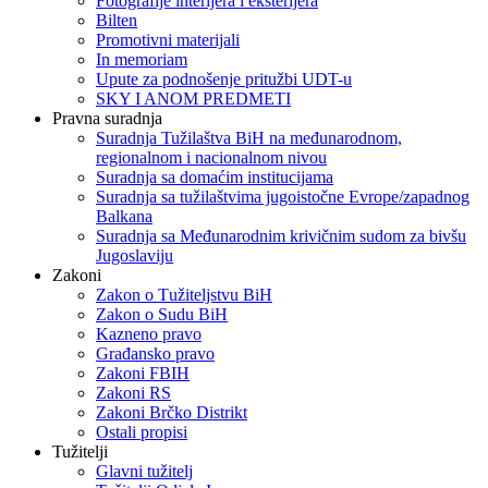
Fotografije interijera i eksterijera
Bilten
Promotivni materijali
In memoriam
Upute za podnošenje pritužbi UDT-u
SKY I ANOM PREDMETI
Pravna suradnja
Suradnja Tužilaštva BiH na međunarodnom,
regionalnom i nacionalnom nivou
Suradnja sa domaćim institucijama
Suradnja sa tužilaštvima jugoistočne Evrope/zapadnog
Balkana
Suradnja sa Međunarodnim krivičnim sudom za bivšu
Jugoslaviju
Zakoni
Zakon o Тužiteljstvu BiH
Zakon o Sudu BiH
Kazneno pravo
Građansko pravo
Zakoni FBIH
Zakoni RS
Zakoni Brčko Distrikt
Ostali propisi
Tužitelji
Glavni tužitelj