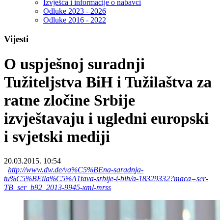
Izvješća i informacije o nabavci
Odluke 2023 - 2026
Odluke 2016 - 2022
Vijesti
O uspješnoj suradnji
Tužiteljstva BiH i Tužilaštva za
ratne zločine Srbije
izvještavaju i ugledni europski
i svjetski mediji
20.03.2015. 10:54
http://www.dw.de/va%C5%BEna-saradnja-
tu%C5%BEila%C5%A1tava-srbije-i-bih/a-18329332?maca=ser-
TB_ser_b92_2013-9945-xml-mrss