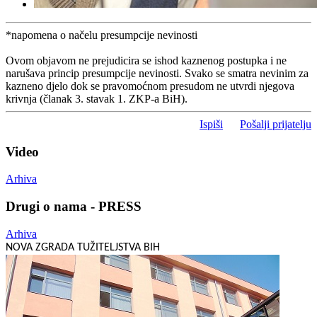
*napomena o načelu presumpcije nevinosti
Ovom objavom ne prejudicira se ishod kaznenog postupka i ne
narušava princip presumpcije nevinosti. Svako se smatra nevinim za
kazneno djelo dok se pravomoćnom presudom ne utvrdi njegova
krivnja (članak 3. stavak 1. ZKP-a BiH).
Ispiši
Pošalji prijatelju
Video
Arhiva
Drugi o nama - PRESS
Arhiva
NOVA ZGRADA TUŽITELJSTVA BIH