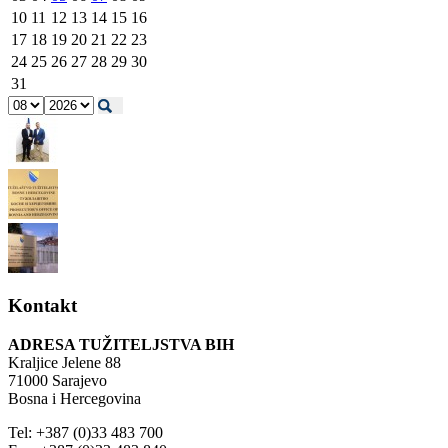
10
11
12
13
14
15
16
17
18
19
20
21
22
23
24
25
26
27
28
29
30
31
Kontakt
ADRESA TUŽITELJSTVA BIH
Kraljice Jelene 88
71000 Sarajevo
Bosna i Hercegovina
Tel: +387 (0)33 483 700