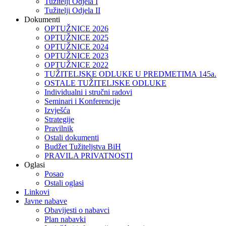
Tužitelji Odjela I
Tužitelji Odjela II
Dokumenti
OPTUŽNICE 2026
OPTUŽNICE 2025
OPTUŽNICE 2024
OPTUŽNICE 2023
OPTUŽNICE 2022
TUŽITELJSKE ODLUKE U PREDMETIMA 145a.
OSTALE TUŽITELJSKE ODLUKE
Individualni i stručni radovi
Seminari i Konferencije
Izvješća
Strategije
Pravilnik
Ostali dokumenti
Budžet Tužiteljstva BiH
PRAVILA PRIVATNOSTI
Oglasi
Posao
Ostali oglasi
Linkovi
Javne nabave
Obavijesti o nabavci
Plan nabavki