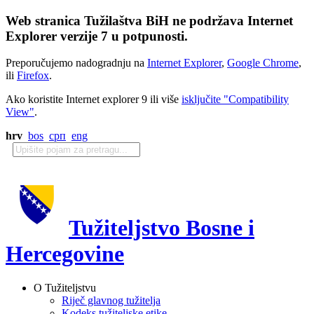
Web stranica Tužilaštva BiH ne podržava Internet
Explorer verzije 7 u potpunosti.
Preporučujemo nadogradnju na
Internet Explorer
,
Google Chrome
,
ili
Firefox
.
Ako koristite Internet explorer 9 ili više
isključite "Compatibility
View"
.
hrv
bos
срп
eng
Tužiteljstvo Bosne i
Hercegovine
O Tužiteljstvu
Riječ glavnog tužitelja
Kodeks tužiteljske etike