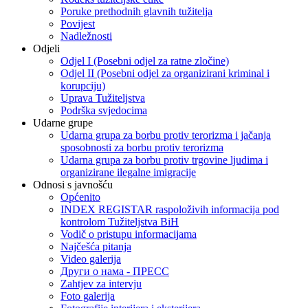
Poruke prethodnih glavnih tužitelja
Povijest
Nadležnosti
Odjeli
Odjel I (Posebni odjel za ratne zločine)
Odjel II (Posebni odjel za organizirani kriminal i
korupciju)
Uprava Tužiteljstva
Podrška svjedocima
Udarne grupe
Udarna grupa za borbu protiv terorizma i jačanja
sposobnosti za borbu protiv terorizma
Udarna grupa za borbu protiv trgovine ljudima i
organizirane ilegalne imigracije
Odnosi s javnošću
Općenito
INDEX REGISTAR raspoloživih informacija pod
kontrolom Tužiteljstva BiH
Vodič o pristupu informacijama
Najčešća pitanja
Video galerija
Други о нама - ПРЕСC
Zahtjev za intervju
Foto galerija