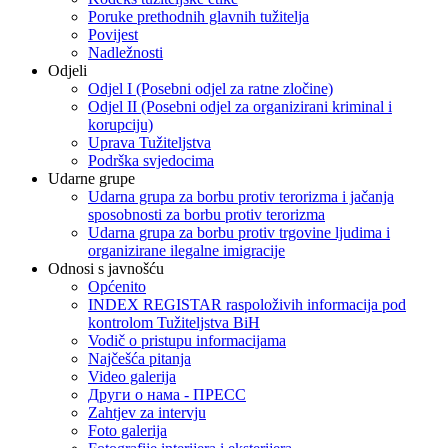
Poruke prethodnih glavnih tužitelja
Povijest
Nadležnosti
Odjeli
Odjel I (Posebni odjel za ratne zločine)
Odjel II (Posebni odjel za organizirani kriminal i
korupciju)
Uprava Tužiteljstva
Podrška svjedocima
Udarne grupe
Udarna grupa za borbu protiv terorizma i jačanja
sposobnosti za borbu protiv terorizma
Udarna grupa za borbu protiv trgovine ljudima i
organizirane ilegalne imigracije
Odnosi s javnošću
Općenito
INDEX REGISTAR raspoloživih informacija pod
kontrolom Tužiteljstva BiH
Vodič o pristupu informacijama
Najčešća pitanja
Video galerija
Други о нама - ПРЕСC
Zahtjev za intervju
Foto galerija