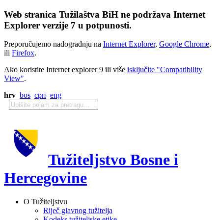
Web stranica Tužilaštva BiH ne podržava Internet
Explorer verzije 7 u potpunosti.
Preporučujemo nadogradnju na
Internet Explorer
,
Google Chrome
,
ili
Firefox
.
Ako koristite Internet explorer 9 ili više
isključite "Compatibility
View"
.
hrv
bos
срп
eng
Tužiteljstvo Bosne i
Hercegovine
O Tužiteljstvu
Riječ glavnog tužitelja
Kodeks tužiteljske etike