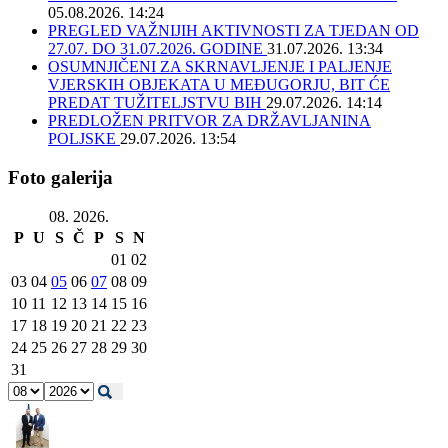
05.08.2026. 14:24
PREGLED VAŽNIJIH AKTIVNOSTI ZA TJEDAN OD
27.07. DO 31.07.2026. GODINE
31.07.2026. 13:34
OSUMNJIČENI ZA SKRNAVLJENJE I PALJENJE
VJERSKIH OBJEKATA U MEĐUGORJU, BIT ĆE
PREDAT TUŽITELJSTVU BIH
29.07.2026. 14:14
PREDLOŽEN PRITVOR ZA DRŽAVLJANINA
POLJSKE
29.07.2026. 13:54
Foto galerija
08. 2026.
P
U
S
Č
P
S
N
01
02
03
04
05
06
07
08
09
10
11
12
13
14
15
16
17
18
19
20
21
22
23
24
25
26
27
28
29
30
31