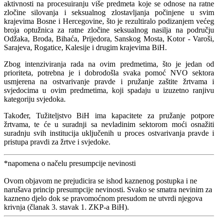
aktivnosti na procesuiranju više predmeta koje se odnose na ratne
zločine silovanja i seksualnog zlostavljanja počinjene u svim
krajevima Bosne i Hercegovine, što je rezultiralo podizanjem većeg
broja optužnica za ratne zločine seksualnog nasilja na području
Odžaka, Broda, Bihaća, Prijedora, Sanskog Mosta, Kotor - Varoši,
Sarajeva, Rogatice, Kalesije i drugim krajevima BiH.
Zbog intenziviranja rada na ovim predmetima, što je jedan od
prioriteta, potrebna je i dobrodošla svaka pomoć NVO sektora
usmjerena na ostvarivanje pravde i pružanje zaštite žrtvama i
svjedocima u ovim predmetima, koji spadaju u izuzetno ranjivu
kategoriju svjedoka.
Također, Tužiteljstvo BiH ima kapacitete za pružanje potpore
žrtvama, te će u suradnji sa nevladinim sektorom moći osnažiti
suradnju svih institucija uključenih u proces ostvarivanja pravde i
pristupa pravdi za žrtve i svjedoke.
*napomena o načelu presumpcije nevinosti
Ovom objavom ne prejudicira se ishod kaznenog postupka i ne
narušava princip presumpcije nevinosti. Svako se smatra nevinim za
kazneno djelo dok se pravomoćnom presudom ne utvrdi njegova
krivnja (članak 3. stavak 1. ZKP-a BiH).