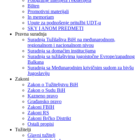
Fotografije interijera i eksterijera
Bilten
Promotivni materijali
In memoriam
Upute za podnošenje pritužbi UDT-u
SKY I ANOM PREDMETI
Pravna suradnja
Suradnja Tužilaštva BiH na međunarodnom,
regionalnom i nacionalnom nivou
Suradnja sa domaćim institucijama
Suradnja sa tužilaštvima jugoistočne Evrope/zapadnog
Balkana
Suradnja sa Međunarodnim krivičnim sudom za bivšu
Jugoslaviju
Zakoni
Zakon o Тužiteljstvu BiH
Zakon o Sudu BiH
Kazneno pravo
Građansko pravo
Zakoni FBIH
Zakoni RS
Zakoni Brčko Distrikt
Ostali propisi
Tužitelji
Glavni tužitelj