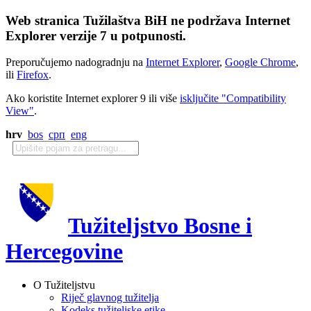
Web stranica Tužilaštva BiH ne podržava Internet
Explorer verzije 7 u potpunosti.
Preporučujemo nadogradnju na
Internet Explorer
,
Google Chrome
,
ili
Firefox
.
Ako koristite Internet explorer 9 ili više
isključite "Compatibility
View"
.
hrv
bos
срп
eng
Tužiteljstvo Bosne i
Hercegovine
O Tužiteljstvu
Riječ glavnog tužitelja
Kodeks tužiteljske etike