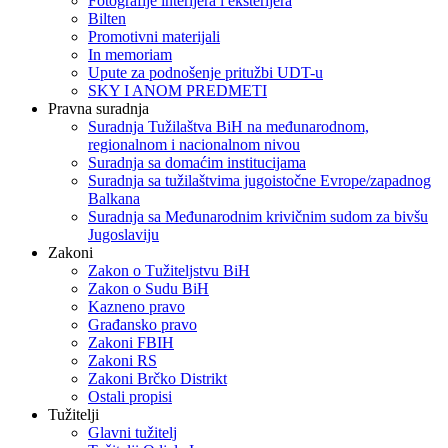
Fotografije interijera i eksterijera
Bilten
Promotivni materijali
In memoriam
Upute za podnošenje pritužbi UDT-u
SKY I ANOM PREDMETI
Pravna suradnja
Suradnja Tužilaštva BiH na međunarodnom,
regionalnom i nacionalnom nivou
Suradnja sa domaćim institucijama
Suradnja sa tužilaštvima jugoistočne Evrope/zapadnog
Balkana
Suradnja sa Međunarodnim krivičnim sudom za bivšu
Jugoslaviju
Zakoni
Zakon o Тužiteljstvu BiH
Zakon o Sudu BiH
Kazneno pravo
Građansko pravo
Zakoni FBIH
Zakoni RS
Zakoni Brčko Distrikt
Ostali propisi
Tužitelji
Glavni tužitelj