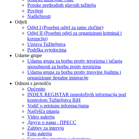
Poruke prethodnih glavnih tužitelja
Povijest
Nadležnosti
Odjeli
Odjel I (Posebni odjel za ratne zločine)
Odjel II (Posebni odjel za organizirani kriminal i
korupciju)
Uprava Tužiteljstva
Podrška svjedocima
Udarne grupe
Udarna grupa za borbu protiv terorizma i jačanja
sposobnosti za borbu protiv terorizma
Udarna grupa za borbu protiv trgovine ljudima i
organizirane ilegalne imigracije
Odnosi s javnošću
Općenito
INDEX REGISTAR raspoloživih informacija pod
kontrolom Tužiteljstva BiH
Vodič o pristupu informacijama
Najčešća pitanja
Video galerija
Други о нама - ПРЕСC
Zahtjev za intervju
Foto galerija