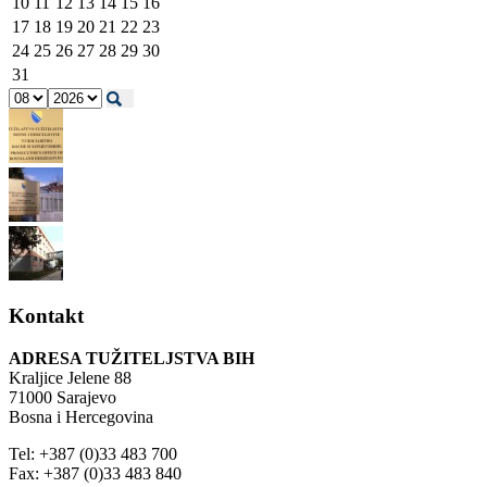
10
11
12
13
14
15
16
17
18
19
20
21
22
23
24
25
26
27
28
29
30
31
Kontakt
ADRESA TUŽITELJSTVA BIH
Kraljice Jelene 88
71000 Sarajevo
Bosna i Hercegovina
Tel: +387 (0)33 483 700
Fax: +387 (0)33 483 840