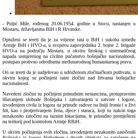
- Puljić Mile, rođenog 20.06.1954. godine u Stocu, nastanjen u
Mostaru, državljanina BiH i R Hrvatske.
Optuženi se tereti da je za vrijeme rata u BiH i sukoba između
Armije BiH i HVO-a, u svojstvu zapovjednika 2. bojne 2. brigade
HVO-a na području Mostara, u okviru širokog i sistematičnog
napada usmjerenog na civilno pučanstvo bošnjačke nacionalnosti,
postupao protivno odredbama međunarodnog humanitarnog prava.
On se tereti da je sudjelovao u udruženom zločinačkom pothvatu, u
okviru kojeg su počinjeni ratni zločini nad žrtvama bošnjačke
nacionalnosti.
Navedeni zločini su počinjeni prinudnim nestancima, protupravnim
lišavanjem slobode Bošnjaka i zatvaranjem u zatvore i logore,
izvođenjem civila iz logora na prinude radove na liniji fronta i u živi
štit, kao i protjerivanjem žena, djece i staraca, koji su nakon toga
nezakonito zatočeni na raznim lokacijama, te prinudno premješteni
na teritorij pod kontrolom Armije RBiH.
U okviru počinjenja ovih zločina, izvođenjem nezakonito zatočenih
Bošnjaka iz logora Heliodrom i drugih objekata za zatočenje na