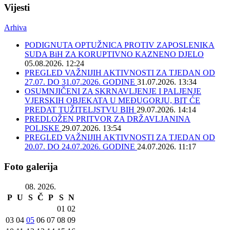
Vijesti
Arhiva
PODIGNUTA OPTUŽNICA PROTIV ZAPOSLENIKA
SUDA BiH ZA KORUPTIVNO KAZNENO DJELO
05.08.2026. 12:24
PREGLED VAŽNIJIH AKTIVNOSTI ZA TJEDAN OD
27.07. DO 31.07.2026. GODINE
31.07.2026. 13:34
OSUMNJIČENI ZA SKRNAVLJENJE I PALJENJE
VJERSKIH OBJEKATA U MEĐUGORJU, BIT ĆE
PREDAT TUŽITELJSTVU BIH
29.07.2026. 14:14
PREDLOŽEN PRITVOR ZA DRŽAVLJANINA
POLJSKE
29.07.2026. 13:54
PREGLED VAŽNIJIH AKTIVNOSTI ZA TJEDAN OD
20.07. DO 24.07.2026. GODINE
24.07.2026. 11:17
Foto galerija
08. 2026.
P
U
S
Č
P
S
N
01
02
03
04
05
06
07
08
09