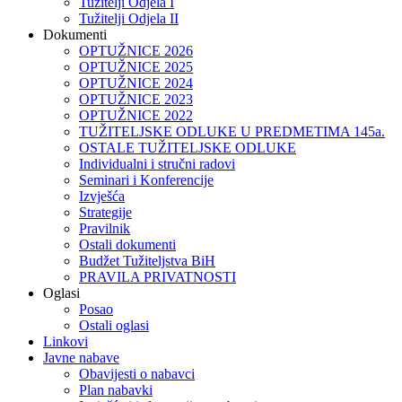
Tužitelji Odjela I
Tužitelji Odjela II
Dokumenti
OPTUŽNICE 2026
OPTUŽNICE 2025
OPTUŽNICE 2024
OPTUŽNICE 2023
OPTUŽNICE 2022
TUŽITELJSKE ODLUKE U PREDMETIMA 145a.
OSTALE TUŽITELJSKE ODLUKE
Individualni i stručni radovi
Seminari i Konferencije
Izvješća
Strategije
Pravilnik
Ostali dokumenti
Budžet Tužiteljstva BiH
PRAVILA PRIVATNOSTI
Oglasi
Posao
Ostali oglasi
Linkovi
Javne nabave
Obavijesti o nabavci
Plan nabavki