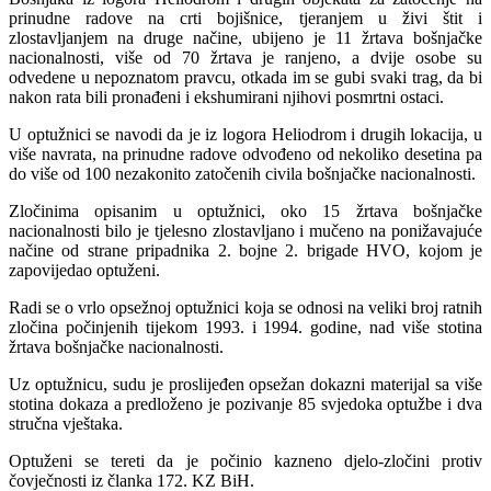
prinudne radove na crti bojišnice, tjeranjem u živi štit i
zlostavljanjem na druge načine, ubijeno je 11 žrtava bošnjačke
nacionalnosti, više od 70 žrtava je ranjeno, a dvije osobe su
odvedene u nepoznatom pravcu, otkada im se gubi svaki trag, da bi
nakon rata bili pronađeni i ekshumirani njihovi posmrtni ostaci.
U optužnici se navodi da je iz logora Heliodrom i drugih lokacija, u
više navrata, na prinudne radove odvođeno od nekoliko desetina pa
do više od 100 nezakonito zatočenih civila bošnjačke nacionalnosti.
Zločinima opisanim u optužnici, oko 15 žrtava bošnjačke
nacionalnosti bilo je tjelesno zlostavljano i mučeno na ponižavajuće
načine od strane pripadnika 2. bojne 2. brigade HVO, kojom je
zapovijedao optuženi.
Radi se o vrlo opsežnoj optužnici koja se odnosi na veliki broj ratnih
zločina počinjenih tijekom 1993. i 1994. godine, nad više stotina
žrtava bošnjačke nacionalnosti.
Uz optužnicu, sudu je proslijeđen opsežan dokazni materijal sa više
stotina dokaza a predloženo je pozivanje 85 svjedoka optužbe i dva
stručna vještaka.
Optuženi se tereti da je počinio kazneno djelo-zločini protiv
čovječnosti iz članka 172. KZ BiH.