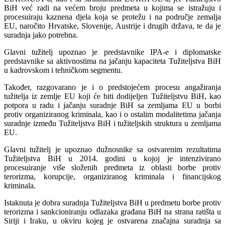
BiH već radi na većem broju predmeta u kojima se istražuju i
procesuiraju kaznena djela koja se protežu i na područje zemalja
EU, naročito Hrvatske, Slovenije, Austrije i drugih država, te da je
suradnja jako potrebna.
Glavni tužitelj upoznao je predstavnike IPA-e i diplomatske
predstavnike sa aktivnostima na jačanju kapaciteta Tužiteljstva BiH
u kadrovskom i tehničkom segmentu.
Također, razgovarano je i o predstojećem procesu angažiranja
tužitelja iz zemlje EU koji će biti dodijeljen Tužiteljstvu BiH, kao
potpora u radu i jačanju suradnje BiH sa zemljama EU u borbi
protiv organiziranog kriminala, kao i o ostalim modalitetima jačanja
suradnje između Tužiteljstva BiH i tužiteljskih struktura u zemljama
EU.
Glavni tužitelj je upoznao dužnosnike sa ostvarenim rezultatima
Tužiteljstva BiH u 2014. godini u kojoj je intenzivirano
procesuiranje više složenih predmeta iz oblasti borbe protiv
terorizma, korupcije, organiziranog kriminala i financijskog
kriminala.
Istaknuta je dobra suradnja Tužiteljstva BiH u predmetu borbe protiv
terorizma i sankcioniranju odlazaka građana BiH na strana ratišta u
Siriji i Iraku, u okviru kojeg je ostvarena značajna suradnja sa