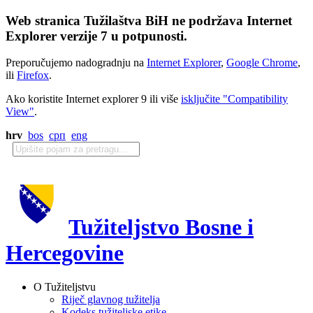
Web stranica Tužilaštva BiH ne podržava Internet
Explorer verzije 7 u potpunosti.
Preporučujemo nadogradnju na
Internet Explorer
,
Google Chrome
,
ili
Firefox
.
Ako koristite Internet explorer 9 ili više
isključite "Compatibility
View"
.
hrv
bos
срп
eng
Tužiteljstvo Bosne i
Hercegovine
O Tužiteljstvu
Riječ glavnog tužitelja
Kodeks tužiteljske etike