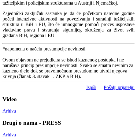
tužiteljskim i policijskim strukturama u Austriji i Njemačkoj.
Zajednički zaključak sastanka je da će početkom naredne godine
početi intenzivne aktivnosti na povezivanju i suradnji tužiteljskih
struktura u BiH i EU, što će umnogome pomoći proces uspostave
vladavine prava i stvaranja sigurnijeg okruženja za život svih
građana BiH, regiona i EU.
*napomena o načelu presumpcije nevinosti
Ovom objavom ne prejudicira se ishod kaznenog postupka i ne
narušava princip presumpcije nevinosti. Svako se smatra nevinim za
kazneno djelo dok se pravomoćnom presudom ne utvrdi njegova
krivnja (članak 3. stavak 1. ZKP-a BiH).
Ispiši
Pošalji prijatelju
Video
Arhiva
Drugi o nama - PRESS
Arhiva