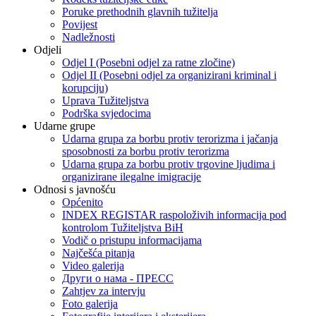
Poruke prethodnih glavnih tužitelja
Povijest
Nadležnosti
Odjeli
Odjel I (Posebni odjel za ratne zločine)
Odjel II (Posebni odjel za organizirani kriminal i
korupciju)
Uprava Tužiteljstva
Podrška svjedocima
Udarne grupe
Udarna grupa za borbu protiv terorizma i jačanja
sposobnosti za borbu protiv terorizma
Udarna grupa za borbu protiv trgovine ljudima i
organizirane ilegalne imigracije
Odnosi s javnošću
Općenito
INDEX REGISTAR raspoloživih informacija pod
kontrolom Tužiteljstva BiH
Vodič o pristupu informacijama
Najčešća pitanja
Video galerija
Други о нама - ПРЕСC
Zahtjev za intervju
Foto galerija