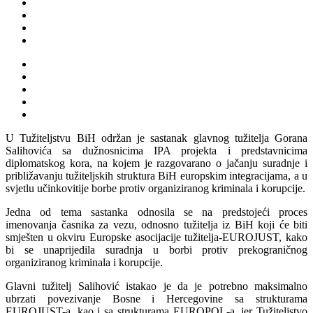
U Tužiteljstvu BiH održan je sastanak glavnog tužitelja Gorana
Salihovića sa dužnosnicima IPA projekta i predstavnicima
diplomatskog kora, na kojem je razgovarano o jačanju suradnje i
približavanju tužiteljskih struktura BiH europskim integracijama, a u
svjetlu učinkovitije borbe protiv organiziranog kriminala i korupcije.
Jedna od tema sastanka odnosila se na predstojeći proces
imenovanja časnika za vezu, odnosno tužitelja iz BiH koji će biti
smješten u okviru Europske asocijacije tužitelja-EUROJUST, kako
bi se unaprijedila suradnja u borbi protiv prekograničnog
organiziranog kriminala i korupcije.
Glavni tužitelj Salihović istakao je da je potrebno maksimalno
ubrzati povezivanje Bosne i Hercegovine sa strukturama
EUROJUST-a, kao i sa strukturama EUROPOL-a, jer Tužiteljstvo