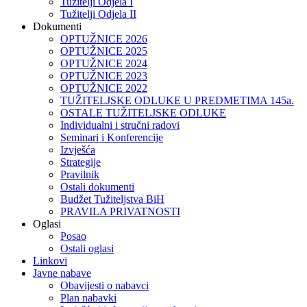
Tužitelji Odjela I
Tužitelji Odjela II
Dokumenti
OPTUŽNICE 2026
OPTUŽNICE 2025
OPTUŽNICE 2024
OPTUŽNICE 2023
OPTUŽNICE 2022
TUŽITELJSKE ODLUKE U PREDMETIMA 145a.
OSTALE TUŽITELJSKE ODLUKE
Individualni i stručni radovi
Seminari i Konferencije
Izvješća
Strategije
Pravilnik
Ostali dokumenti
Budžet Tužiteljstva BiH
PRAVILA PRIVATNOSTI
Oglasi
Posao
Ostali oglasi
Linkovi
Javne nabave
Obavijesti o nabavci
Plan nabavki