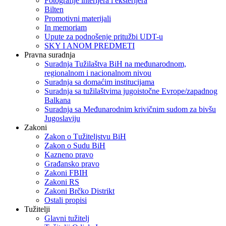
Fotografije interijera i eksterijera
Bilten
Promotivni materijali
In memoriam
Upute za podnošenje pritužbi UDT-u
SKY I ANOM PREDMETI
Pravna suradnja
Suradnja Tužilaštva BiH na međunarodnom,
regionalnom i nacionalnom nivou
Suradnja sa domaćim institucijama
Suradnja sa tužilaštvima jugoistočne Evrope/zapadnog
Balkana
Suradnja sa Međunarodnim krivičnim sudom za bivšu
Jugoslaviju
Zakoni
Zakon o Тužiteljstvu BiH
Zakon o Sudu BiH
Kazneno pravo
Građansko pravo
Zakoni FBIH
Zakoni RS
Zakoni Brčko Distrikt
Ostali propisi
Tužitelji
Glavni tužitelj