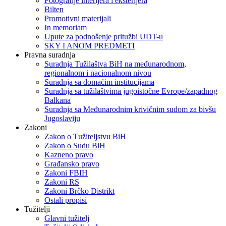
Fotografije interijera i eksterijera
Bilten
Promotivni materijali
In memoriam
Upute za podnošenje pritužbi UDT-u
SKY I ANOM PREDMETI
Pravna suradnja
Suradnja Tužilaštva BiH na međunarodnom,
regionalnom i nacionalnom nivou
Suradnja sa domaćim institucijama
Suradnja sa tužilaštvima jugoistočne Evrope/zapadnog
Balkana
Suradnja sa Međunarodnim krivičnim sudom za bivšu
Jugoslaviju
Zakoni
Zakon o Тužiteljstvu BiH
Zakon o Sudu BiH
Kazneno pravo
Građansko pravo
Zakoni FBIH
Zakoni RS
Zakoni Brčko Distrikt
Ostali propisi
Tužitelji
Glavni tužitelj