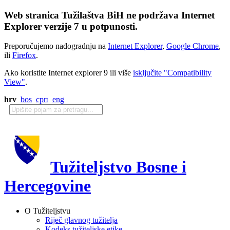
Web stranica Tužilaštva BiH ne podržava Internet
Explorer verzije 7 u potpunosti.
Preporučujemo nadogradnju na
Internet Explorer
,
Google Chrome
,
ili
Firefox
.
Ako koristite Internet explorer 9 ili više
isključite "Compatibility
View"
.
hrv
bos
срп
eng
Tužiteljstvo Bosne i
Hercegovine
O Tužiteljstvu
Riječ glavnog tužitelja
Kodeks tužiteljske etike