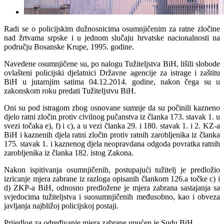
Radi se o policijskim dužnosnicima osumnjičenim za ratne zločine
nad žrtvama srpske i u jednom slučaju hrvatske nacionalnosti na
području Bosanske Krupe, 1995. godine.
Navedene osumnjičene su, po nalogu Tužiteljstva BiH, lišili slobode
ovlašteni policijski djelatnici Državne agencije za istrage i zaštitu
BiH u jutarnjim satima 04.12.2014. godine, nakon čega su u
zakonskom roku predati Tužiteljstvu BiH.
Oni su pod istragom zbog osnovane sumnje da su počinili kazneno
djelo ratni zločin protiv civilnog pučanstva iz članka 173. stavak 1. u
svezi točaka e), f) i c), a u vezi članka 29. i 180. stavak 1. i 2. KZ-a
BiH i kaznenih djela ratni zločin protiv ratnih zarobljenika iz članka
175. stavak 1. i kaznenog djela neopravdana odgoda povratka ratnih
zarobljenika iz članka 182. istog Zakona.
Nakon ispitivanja osumnjičenih, postupajući tužitelj je predložio
izricanje mjera zabrane iz razloga opisanih člankom 126.a točke c) i
d) ZKP-a BiH, odnosno predložene je mjera zabrana sastajanja sa
svjedocima tužiteljstva i suosumnjičenih međusobno, kao i obveza
javljanja najbližoj policijskoj postaji.
Prijedlog za određivanje mjera zabrane upućen je Sudu BiH.