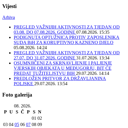
Vijesti
Arhiva
PREGLED VAŽNIJIH AKTIVNOSTI ZA TJEDAN OD
03.08. DO 07.08.2026. GODINE
07.08.2026. 15:35
PODIGNUTA OPTUŽNICA PROTIV ZAPOSLENIKA
SUDA BiH ZA KORUPTIVNO KAZNENO DJELO
05.08.2026. 14:24
PREGLED VAŽNIJIH AKTIVNOSTI ZA TJEDAN OD
27.07. DO 31.07.2026. GODINE
31.07.2026. 13:34
OSUMNJIČENI ZA SKRNAVLJENJE I PALJENJE
VJERSKIH OBJEKATA U MEĐUGORJU, BIT ĆE
PREDAT TUŽITELJSTVU BIH
29.07.2026. 14:14
PREDLOŽEN PRITVOR ZA DRŽAVLJANINA
POLJSKE
29.07.2026. 13:54
Foto galerija
08. 2026.
P
U
S
Č
P
S
N
01
02
03
04
05
06
07
08
09