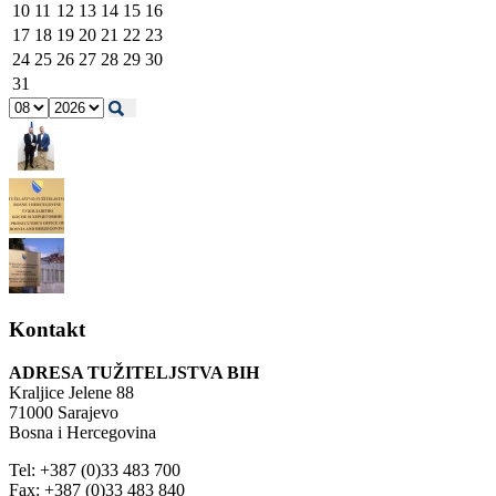
10
11
12
13
14
15
16
17
18
19
20
21
22
23
24
25
26
27
28
29
30
31
Kontakt
ADRESA TUŽITELJSTVA BIH
Kraljice Jelene 88
71000 Sarajevo
Bosna i Hercegovina
Tel: +387 (0)33 483 700
Fax: +387 (0)33 483 840