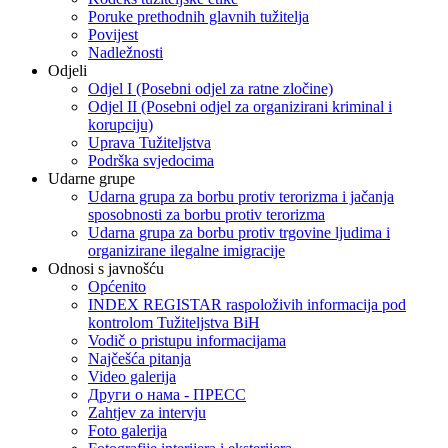
Poruke prethodnih glavnih tužitelja
Povijest
Nadležnosti
Odjeli
Odjel I (Posebni odjel za ratne zločine)
Odjel II (Posebni odjel za organizirani kriminal i
korupciju)
Uprava Tužiteljstva
Podrška svjedocima
Udarne grupe
Udarna grupa za borbu protiv terorizma i jačanja
sposobnosti za borbu protiv terorizma
Udarna grupa za borbu protiv trgovine ljudima i
organizirane ilegalne imigracije
Odnosi s javnošću
Općenito
INDEX REGISTAR raspoloživih informacija pod
kontrolom Tužiteljstva BiH
Vodič o pristupu informacijama
Najčešća pitanja
Video galerija
Други о нама - ПРЕСC
Zahtjev za intervju
Foto galerija