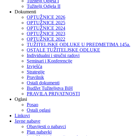
Tužitelji Odjela I
Tužitelji Odjela II
Dokumenti
OPTUŽNICE 2026
OPTUŽNICE 2025
OPTUŽNICE 2024
OPTUŽNICE 2023
OPTUŽNICE 2022
TUŽITELJSKE ODLUKE U PREDMETIMA 145a.
OSTALE TUŽITELJSKE ODLUKE
Individualni i stručni radovi
Seminari i Konferencije
Izvješća
Strategije
Pravilnik
Ostali dokumenti
Budžet Tužiteljstva BiH
PRAVILA PRIVATNOSTI
Oglasi
Posao
Ostali oglasi
Linkovi
Javne nabave
Obavijesti o nabavci
Plan nabavki