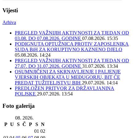
Vijesti
Arhiva
PREGLED VAŽNIJIH AKTIVNOSTI ZA TJEDAN OD
03.08. DO 07.08.2026. GODINE
07.08.2026. 15:35
PODIGNUTA OPTUŽNICA PROTIV ZAPOSLENIKA
SUDA BiH ZA KORUPTIVNO KAZNENO DJELO
05.08.2026. 14:24
PREGLED VAŽNIJIH AKTIVNOSTI ZA TJEDAN OD
27.07. DO 31.07.2026. GODINE
31.07.2026. 13:34
OSUMNJIČENI ZA SKRNAVLJENJE I PALJENJE
VJERSKIH OBJEKATA U MEĐUGORJU, BIT ĆE
PREDAT TUŽITELJSTVU BIH
29.07.2026. 14:14
PREDLOŽEN PRITVOR ZA DRŽAVLJANINA
POLJSKE
29.07.2026. 13:54
Foto galerija
08. 2026.
P
U
S
Č
P
S
N
01
02
03
04
05
06
07
08
09