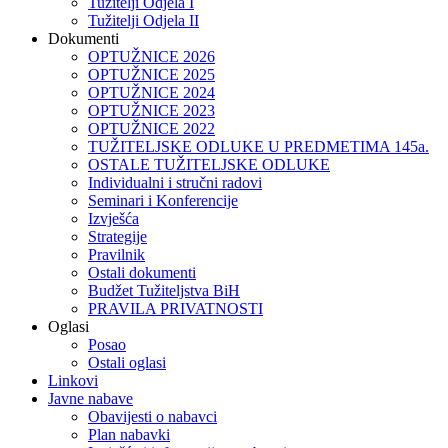
Tužitelji Odjela I
Tužitelji Odjela II
Dokumenti
OPTUŽNICE 2026
OPTUŽNICE 2025
OPTUŽNICE 2024
OPTUŽNICE 2023
OPTUŽNICE 2022
TUŽITELJSKE ODLUKE U PREDMETIMA 145a.
OSTALE TUŽITELJSKE ODLUKE
Individualni i stručni radovi
Seminari i Konferencije
Izvješća
Strategije
Pravilnik
Ostali dokumenti
Budžet Tužiteljstva BiH
PRAVILA PRIVATNOSTI
Oglasi
Posao
Ostali oglasi
Linkovi
Javne nabave
Obavijesti o nabavci
Plan nabavki