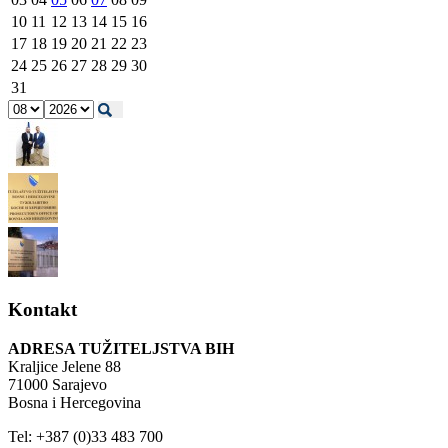
10
11
12
13
14
15
16
17
18
19
20
21
22
23
24
25
26
27
28
29
30
31
Kontakt
ADRESA TUŽITELJSTVA BIH
Kraljice Jelene 88
71000 Sarajevo
Bosna i Hercegovina
Tel: +387 (0)33 483 700