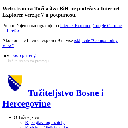
Web stranica Tužilaštva BiH ne podržava Internet
Explorer verzije 7 u potpunosti.
Preporučujemo nadogradnju na
Internet Explorer
,
Google Chrome
,
ili
Firefox
.
Ako koristite Internet explorer 9 ili više
isključite "Compatibility
View"
.
hrv
bos
срп
eng
Tužiteljstvo Bosne i
Hercegovine
O Tužiteljstvu
Riječ glavnog tužitelja
Kodeks tužiteljske etike