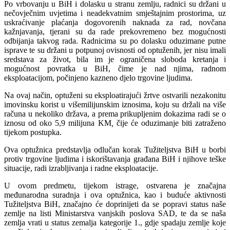
Po vrbovanju u BiH i dolasku u stranu zemlju, radnici su držani u
nečovječnim uvjetima i neadekvatnim smještajnim prostorima, uz
uskraćivanje plaćanja dogovorenih naknada za rad, novčana
kažnjavanja, tjerani su da rade prekovremeno bez mogućnosti
odbijanja takvog rada. Radnicima su po dolasku oduzimane putne
isprave te su držani u potpunoj ovisnosti od optuženih, jer nisu imali
sredstava za život, bila im je ograničena sloboda kretanja i
mogućnost povratka u BiH, čime je nad njima, radnom
eksploatacijom, počinjeno kazneno djelo trgovine ljudima.
Na ovaj način, optuženi su eksploatirajući žrtve ostvarili nezakonitu
imovinsku korist u višemilijunskim iznosima, koju su držali na više
računa u nekoliko država, a prema prikupljenim dokazima radi se o
iznosu od oko 5,9 milijuna KM
,
čije će oduzimanje biti zatraženo
tijekom postupka.
Ova optužnica predstavlja odlučan korak Tužiteljstva BiH u borbi
protiv trgovine ljudima i iskorištavanja građana BiH i njihove teške
situacije, radi izrabljivanja i radne eksploatacije.
U ovom predmetu, tijekom istrage, ostvarena je značajna
međunarodna suradnja i ova optužnica, kao i buduće aktivnosti
Tužiteljstva BiH, značajno će doprinijeti da se popravi status naše
zemlje na listi Ministarstva vanjskih poslova SAD, te da se naša
zemlja vrati u status zemalja kategorije 1., gdje spadaju zemlje koje