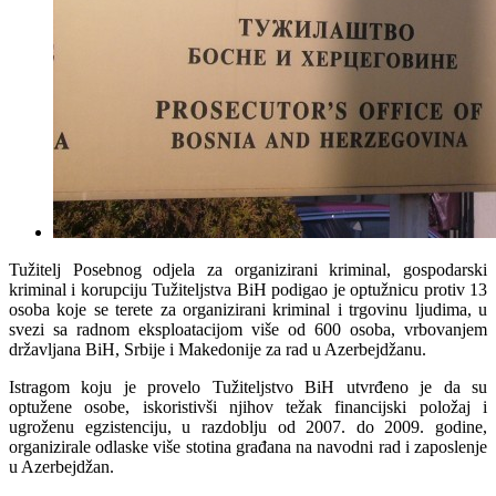
Tužitelj Posebnog odjela za organizirani kriminal, gospodarski
kriminal i korupciju Tužiteljstva BiH podigao je optužnicu protiv 13
osoba koje se terete za organizirani kriminal i trgovinu ljudima, u
svezi sa radnom eksploatacijom više od 600 osoba, vrbovanjem
državljana BiH, Srbije i Makedonije za rad u Azerbejdžanu.
Istragom koju je provelo Tužiteljstvo BiH utvrđeno je da su
optužene osobe, iskoristivši njihov težak financijski položaj i
ugroženu egzistenciju, u razdoblju od 2007. do 2009. godine,
organizirale odlaske više stotina građana na navodni rad i zaposlenje
u Azerbejdžan.