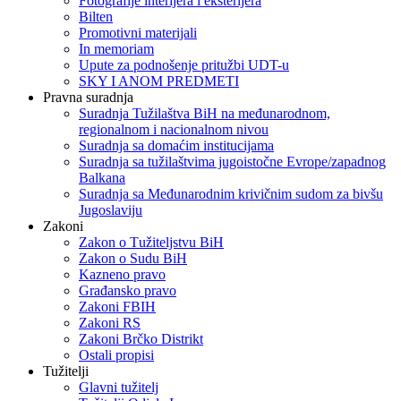
Fotografije interijera i eksterijera
Bilten
Promotivni materijali
In memoriam
Upute za podnošenje pritužbi UDT-u
SKY I ANOM PREDMETI
Pravna suradnja
Suradnja Tužilaštva BiH na međunarodnom,
regionalnom i nacionalnom nivou
Suradnja sa domaćim institucijama
Suradnja sa tužilaštvima jugoistočne Evrope/zapadnog
Balkana
Suradnja sa Međunarodnim krivičnim sudom za bivšu
Jugoslaviju
Zakoni
Zakon o Тužiteljstvu BiH
Zakon o Sudu BiH
Kazneno pravo
Građansko pravo
Zakoni FBIH
Zakoni RS
Zakoni Brčko Distrikt
Ostali propisi
Tužitelji
Glavni tužitelj