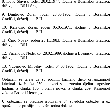
8. Kojić Slaviša, rođen 28.02.1977. godine u Bosanskoj Gradišci,
državljanin BiH i Srbije
9. Dmitrović Zoran, rođen 28.05.1962. godine u Bosanskoj
Gradišci, državljanin BiH
10. Kalajdžić Zoran, rođen 05.05.1971. godine u Bosanskoj
Gradišci, državljanin BiH
11. Ćirić Novak, rođen 25.11.1983. godine u Bosanskoj Gradišci,
državljanin BiH
12. Vučenović Nedeljko, 28.02.1989. godine u Bosanskoj Gradišci,
državljanin BiH
13. Vučenović Miroslav, rođen 04.08.1962. godine u Bosanskoj
Gradišci, državljanin BiH.
Optuženi se terete da su počinili kazneno djelo organiziranog
kriminala iz članka 250. u svezi sa kaznenim djelima trgovine
ljudima iz članka 186. i pranja novca iz članka 209. Kaznenog
zakona Bosne i Hercegovine.
U optužnici se predlaže ispitivanje 84 svjedoka optužbe, a uz
optužnicu je proslijeđeno više stotina dokaza.