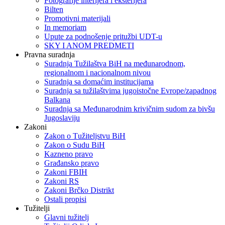
Fotografije interijera i eksterijera
Bilten
Promotivni materijali
In memoriam
Upute za podnošenje pritužbi UDT-u
SKY I ANOM PREDMETI
Pravna suradnja
Suradnja Tužilaštva BiH na međunarodnom,
regionalnom i nacionalnom nivou
Suradnja sa domaćim institucijama
Suradnja sa tužilaštvima jugoistočne Evrope/zapadnog
Balkana
Suradnja sa Međunarodnim krivičnim sudom za bivšu
Jugoslaviju
Zakoni
Zakon o Тužiteljstvu BiH
Zakon o Sudu BiH
Kazneno pravo
Građansko pravo
Zakoni FBIH
Zakoni RS
Zakoni Brčko Distrikt
Ostali propisi
Tužitelji
Glavni tužitelj