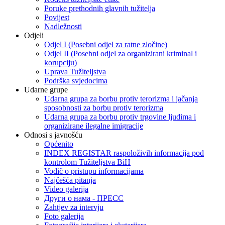
Poruke prethodnih glavnih tužitelja
Povijest
Nadležnosti
Odjeli
Odjel I (Posebni odjel za ratne zločine)
Odjel II (Posebni odjel za organizirani kriminal i
korupciju)
Uprava Tužiteljstva
Podrška svjedocima
Udarne grupe
Udarna grupa za borbu protiv terorizma i jačanja
sposobnosti za borbu protiv terorizma
Udarna grupa za borbu protiv trgovine ljudima i
organizirane ilegalne imigracije
Odnosi s javnošću
Općenito
INDEX REGISTAR raspoloživih informacija pod
kontrolom Tužiteljstva BiH
Vodič o pristupu informacijama
Najčešća pitanja
Video galerija
Други о нама - ПРЕСC
Zahtjev za intervju
Foto galerija