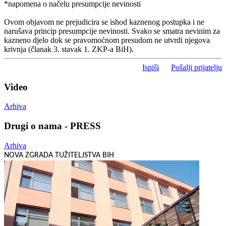
*napomena o načelu presumpcije nevinosti
Ovom objavom ne prejudicira se ishod kaznenog postupka i ne
narušava princip presumpcije nevinosti. Svako se smatra nevinim za
kazneno djelo dok se pravomoćnom presudom ne utvrdi njegova
krivnja (članak 3. stavak 1. ZKP-a BiH).
Ispiši
Pošalji prijatelju
Video
Arhiva
Drugi o nama - PRESS
Arhiva
NOVA ZGRADA TUŽITELJSTVA BIH