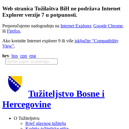
Web stranica Tužilaštva BiH ne podržava Internet
Explorer verzije 7 u potpunosti.
Preporučujemo nadogradnju na
Internet Explorer
,
Google Chrome
,
ili
Firefox
.
Ako koristite Internet explorer 9 ili više
isključite "Compatibility
View"
.
hrv
bos
срп
eng
Tužiteljstvo Bosne i
Hercegovine
O Tužiteljstvu
Riječ glavnog tužitelja
Kodeks tužiteljske etike