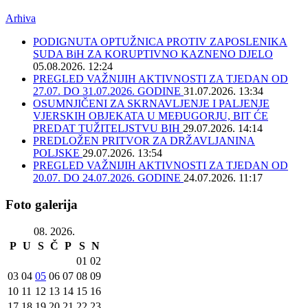
Arhiva
PODIGNUTA OPTUŽNICA PROTIV ZAPOSLENIKA
SUDA BiH ZA KORUPTIVNO KAZNENO DJELO
05.08.2026. 12:24
PREGLED VAŽNIJIH AKTIVNOSTI ZA TJEDAN OD
27.07. DO 31.07.2026. GODINE
31.07.2026. 13:34
OSUMNJIČENI ZA SKRNAVLJENJE I PALJENJE
VJERSKIH OBJEKATA U MEĐUGORJU, BIT ĆE
PREDAT TUŽITELJSTVU BIH
29.07.2026. 14:14
PREDLOŽEN PRITVOR ZA DRŽAVLJANINA
POLJSKE
29.07.2026. 13:54
PREGLED VAŽNIJIH AKTIVNOSTI ZA TJEDAN OD
20.07. DO 24.07.2026. GODINE
24.07.2026. 11:17
Foto galerija
08. 2026.
P
U
S
Č
P
S
N
01
02
03
04
05
06
07
08
09
10
11
12
13
14
15
16
17
18
19
20
21
22
23