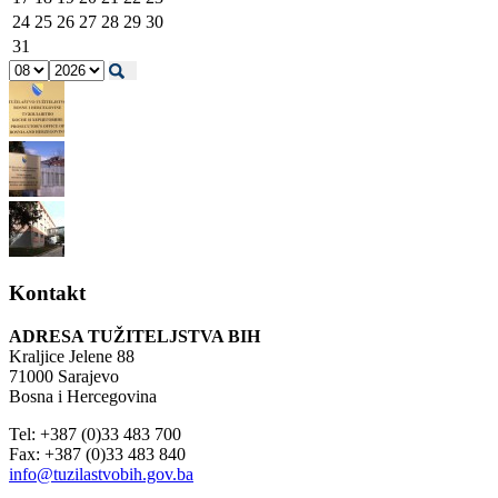
24
25
26
27
28
29
30
31
Kontakt
ADRESA TUŽITELJSTVA BIH
Kraljice Jelene 88
71000 Sarajevo
Bosna i Hercegovina
Tel: +387 (0)33 483 700
Fax: +387 (0)33 483 840
info@tuzilastvobih.gov.ba