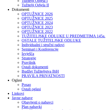
Tužitelji Odjela I
Tužitelji Odjela II
Dokumenti
OPTUŽNICE 2026
OPTUŽNICE 2025
OPTUŽNICE 2024
OPTUŽNICE 2023
OPTUŽNICE 2022
TUŽITELJSKE ODLUKE U PREDMETIMA 145a.
OSTALE TUŽITELJSKE ODLUKE
Individualni i stručni radovi
Seminari i Konferencije
Izvješća
Strategije
Pravilnik
Ostali dokumenti
Budžet Tužiteljstva BiH
PRAVILA PRIVATNOSTI
Oglasi
Posao
Ostali oglasi
Linkovi
Javne nabave
Obavijesti o nabavci
Plan nabavki