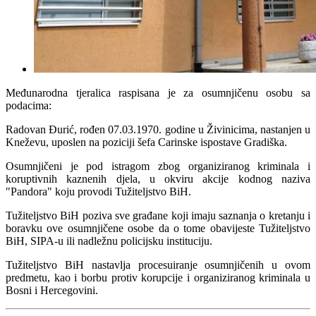
Međunarodna tjeralica raspisana je za osumnjičenu osobu sa
podacima:
Radovan Đurić, rođen 07.03.1970. godine u Živinicima, nastanjen u
Kneževu, uposlen na poziciji šefa Carinske ispostave Gradiška.
Osumnjičeni je pod istragom zbog organiziranog kriminala i
koruptivnih kaznenih djela, u okviru akcije kodnog naziva
"Pandora" koju provodi Tužiteljstvo BiH.
Tužiteljstvo BiH poziva sve građane koji imaju saznanja o kretanju i
boravku ove osumnjičene osobe da o tome obavijeste Tužiteljstvo
BiH, SIPA-u ili nadležnu policijsku instituciju.
Tužiteljstvo BiH nastavlja procesuiranje osumnjičenih u ovom
predmetu, kao i borbu protiv korupcije i organiziranog kriminala u
Bosni i Hercegovini.