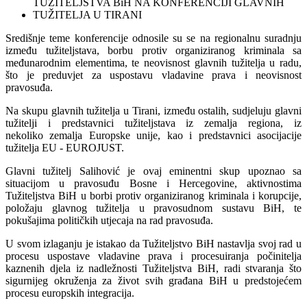
Središnje teme konferencije odnosile su se na regionalnu suradnju
između tužiteljstava, borbu protiv organiziranog kriminala sa
međunarodnim elementima, te neovisnost glavnih tužitelja u radu,
što je preduvjet za uspostavu vladavine prava i neovisnost
pravosuđa.
Na skupu glavnih tužitelja u Tirani, između ostalih, sudjeluju glavni
tužitelji i predstavnici tužiteljstava iz zemalja regiona, iz
nekoliko zemalja Europske unije, kao i predstavnici asocijacije
tužitelja EU - EUROJUST.
Glavni tužitelj Salihović je ovaj eminentni skup upoznao sa
situacijom u pravosuđu Bosne i Hercegovine, aktivnostima
Tužiteljstva BiH u borbi protiv organiziranog kriminala i korupcije,
položaju glavnog tužitelja u pravosudnom sustavu BiH, te
pokušajima političkih utjecaja na rad pravosuđa.
U svom izlaganju je istakao da Tužiteljstvo BiH nastavlja svoj rad u
procesu uspostave vladavine prava i procesuiranja počinitelja
kaznenih djela iz nadležnosti Tužiteljstva BiH, radi stvaranja što
sigurnijeg okruženja za život svih građana BiH u predstojećem
procesu europskih integracija.