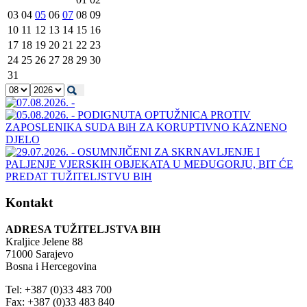
03
04
05
06
07
08
09
10
11
12
13
14
15
16
17
18
19
20
21
22
23
24
25
26
27
28
29
30
31
Kontakt
ADRESA TUŽITELJSTVA BIH
Kraljice Jelene 88
71000 Sarajevo
Bosna i Hercegovina
Tel: +387 (0)33 483 700
Fax: +387 (0)33 483 840