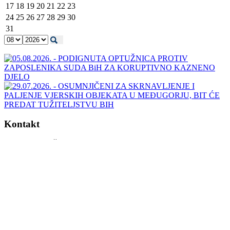
17
18
19
20
21
22
23
24
25
26
27
28
29
30
31
Kontakt
ADRESA TUŽITELJSTVA BIH
Kraljice Jelene 88
71000 Sarajevo
Bosna i Hercegovina
Tel: +387 (0)33 483 700
Fax: +387 (0)33 483 840
info@tuzilastvobih.gov.ba