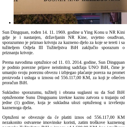
Sun Dingquan, rođen 14. 11. 1969. godine u Ying Konu u NR Kini
gdje je i nastanjen, državljanin NR Kine, uvjetno osuđivan,
sporazumno je priznao krivnju za kazneno djelo za koje se tereti i sa
tužiteljem Odjela III Tužiteljstva BiH zaključio sporazum o
priznanju krivnje.
Prema navodima optužnice od 11. 03. 2014. godine, Sun Dingquan
je podnio porezne prijave neistinitog sadržaja UNO BiH, čime je
umanjio svoju poreznu obvezu i izbjegao plaćanje poreza na promet
proizvoda i usluga u iznosu od 556.117,00 KM, za koji je oštećen
proračun BiH.
Sukladno sporazumu, tužitelj i obrana suglasni su da Sud BiH
optuženome Sunu Dingquanu izrekne kaznu zatvora u trajanju od
jedne (1) godine, koja je sukladna ulozi optuženog u izvršenju
kaznenoga djela.
Optuženi se obvezuje da će platiti iznos od 556.117,00 KM
nezakonito ostvarene imovinske koristi, zatim troškove kaznenog