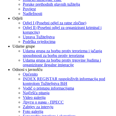
Poruke prethodnih glavnih tužitelja
Povijest
Nadležnosti
Odjeli
Odjel I (Posebni odjel za ratne zločine)
Odjel II (Posebni odjel za organizirani kriminal i
korupciju)
Uprava Tužiteljstva
Podrška svjedocima
Udarne grupe
Udarna grupa za borbu protiv terorizma i jačanja
sposobnosti za borbu protiv terorizma
Udarna grupa za borbu protiv trgovine ljudima i
organizirane ilegalne imigracije
Odnosi s javnošću
Općenito
INDEX REGISTAR raspoloživih informacija pod
kontrolom Tužiteljstva BiH
Vodič o pristupu informacijama
Najčešća pitanja
Video galerija
Други о нама - ПРЕСC
Zahtjev za intervju
Foto galerija