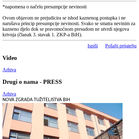
*napomena o načelu presumpcije nevinosti
Ovom objavom ne prejudicira se ishod kaznenog postupka i ne
narušava princip presumpcije nevinosti. Svako se smatra nevinim za
kazneno djelo dok se pravomoćnom presudom ne utvrdi njegova
krivnja (članak 3. stavak 1. ZKP-a BiH).
Ispiši
Pošalji prijatelju
Video
Arhiva
Drugi o nama - PRESS
Arhiva
NOVA ZGRADA TUŽITELJSTVA BIH