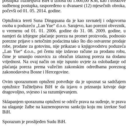
postupka Tužiteljstva BiH u iznosu od 1.600,00 KM, kao i troškove
sudbenog postupka, raspoređeno u dvanaest (12) mjesečnih obroka,
počevši od 01. 05. 2014. godine.
Optužnica tereti Suna Dingquana da je kao ravnatelj i odgovorna
osoba u poduzeću „Lan Yue“ d.o.o. Sarajevo, kao porezni obveznik,
u vremenu od 01. 01. 2006. godine do 31. 08. 2009. godine, u
namjeri da izbjegne plaćanje poreza na promet proizvoda, podnosio
porezne prijave s netočnim podacima tako što dio ostvarene prodaje
robe, prodane za gotovinu, nije prikazao u knjigovodstvu poduzeća
„Lan Yue“ d.o.o., pri čemu nije izdavao račune za prodanu robu,
čime je umanjio osnovicu za obračun izlaznog poreza na dodanu
vrijednost. Na ovaj način on nije ispunio uvjete za oslobađanje od
plaćanja poreza prema važećim zakonskim odredbama poreznog
zakonodavstva Bosne i Hercegovine.
Ovim sporazumom optuženi potvrđuje da je upoznat sa sadržajem
optužnice Tužiteljstva BiH te da izjavu o priznanju krivnje daje
dragovoljno, svjesno i sa razumijevanjem.
Sklapanjem sporazuma optuženi se odriče prava na suđenje, te prava
na ulaganje žalbe na kaznenopravnu sankciju koju mu izrekne Sud
BiH.
Sporazum je proslijeđen Sudu BiH.