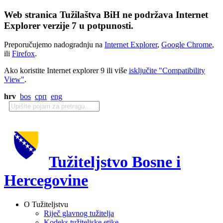
Web stranica Tužilaštva BiH ne podržava Internet
Explorer verzije 7 u potpunosti.
Preporučujemo nadogradnju na
Internet Explorer
,
Google Chrome
,
ili
Firefox
.
Ako koristite Internet explorer 9 ili više
isključite "Compatibility
View"
.
hrv
bos
срп
eng
Tužiteljstvo Bosne i
Hercegovine
O Tužiteljstvu
Riječ glavnog tužitelja
Kodeks tužiteljske etike