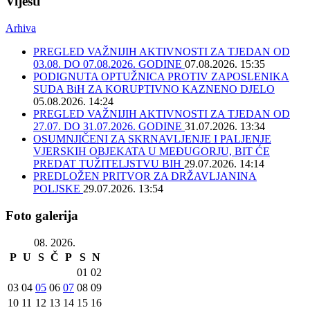
Vijesti
Arhiva
PREGLED VAŽNIJIH AKTIVNOSTI ZA TJEDAN OD
03.08. DO 07.08.2026. GODINE
07.08.2026. 15:35
PODIGNUTA OPTUŽNICA PROTIV ZAPOSLENIKA
SUDA BiH ZA KORUPTIVNO KAZNENO DJELO
05.08.2026. 14:24
PREGLED VAŽNIJIH AKTIVNOSTI ZA TJEDAN OD
27.07. DO 31.07.2026. GODINE
31.07.2026. 13:34
OSUMNJIČENI ZA SKRNAVLJENJE I PALJENJE
VJERSKIH OBJEKATA U MEĐUGORJU, BIT ĆE
PREDAT TUŽITELJSTVU BIH
29.07.2026. 14:14
PREDLOŽEN PRITVOR ZA DRŽAVLJANINA
POLJSKE
29.07.2026. 13:54
Foto galerija
08. 2026.
P
U
S
Č
P
S
N
01
02
03
04
05
06
07
08
09
10
11
12
13
14
15
16