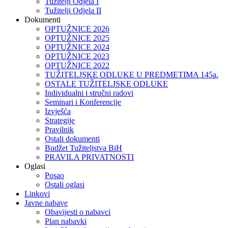
Tužitelji Odjela I
Tužitelji Odjela II
Dokumenti
OPTUŽNICE 2026
OPTUŽNICE 2025
OPTUŽNICE 2024
OPTUŽNICE 2023
OPTUŽNICE 2022
TUŽITELJSKE ODLUKE U PREDMETIMA 145a.
OSTALE TUŽITELJSKE ODLUKE
Individualni i stručni radovi
Seminari i Konferencije
Izvješća
Strategije
Pravilnik
Ostali dokumenti
Budžet Tužiteljstva BiH
PRAVILA PRIVATNOSTI
Oglasi
Posao
Ostali oglasi
Linkovi
Javne nabave
Obavijesti o nabavci
Plan nabavki