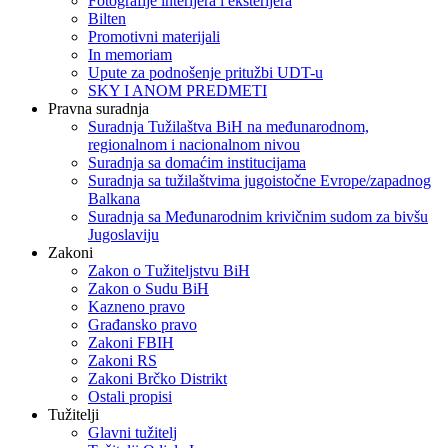
Fotografije interijera i eksterijera
Bilten
Promotivni materijali
In memoriam
Upute za podnošenje pritužbi UDT-u
SKY I ANOM PREDMETI
Pravna suradnja
Suradnja Tužilaštva BiH na međunarodnom,
regionalnom i nacionalnom nivou
Suradnja sa domaćim institucijama
Suradnja sa tužilaštvima jugoistočne Evrope/zapadnog
Balkana
Suradnja sa Međunarodnim krivičnim sudom za bivšu
Jugoslaviju
Zakoni
Zakon o Тužiteljstvu BiH
Zakon o Sudu BiH
Kazneno pravo
Građansko pravo
Zakoni FBIH
Zakoni RS
Zakoni Brčko Distrikt
Ostali propisi
Tužitelji
Glavni tužitelj