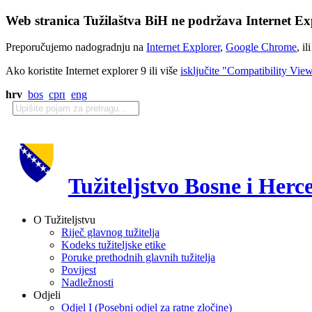
Web stranica Tužilaštva BiH ne podržava Internet Exp
Preporučujemo nadogradnju na
Internet Explorer
,
Google Chrome
, il
Ako koristite Internet explorer 9 ili više
isključite "Compatibility Vie
hrv
bos
срп
eng
Tužiteljstvo Bosne i Herc
O Tužiteljstvu
Riječ glavnog tužitelja
Kodeks tužiteljske etike
Poruke prethodnih glavnih tužitelja
Povijest
Nadležnosti
Odjeli
Odjel I (Posebni odjel za ratne zločine)