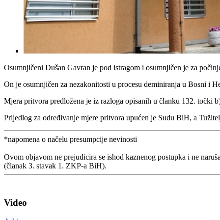
Osumnjičeni Dušan Gavran je pod istragom i osumnjičen je za počinjenje
On je osumnjičen za nezakonitosti u procesu deminiranja u Bosni i He
Mjera pritvora predložena je iz razloga opisanih u članku 132. točki 
Prijedlog za određivanje mjere pritvora upućen je Sudu BiH, a Tužite
*napomena o načelu presumpcije nevinosti
Ovom objavom ne prejudicira se ishod kaznenog postupka i ne naruša
(članak 3. stavak 1. ZKP-a BiH).
Video