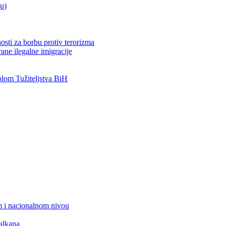
ju)
osti za borbu protiv terorizma
ane ilegalne imigracije
om Tužiteljstva BiH
 i nacionalnom nivou
alkana