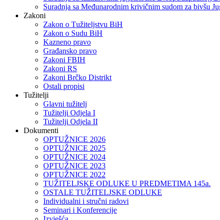
Suradnja sa Međunarodnim krivičnim sudom za bivšu Ju
Zakoni
Zakon o Тužiteljstvu BiH
Zakon o Sudu BiH
Kazneno pravo
Građansko pravo
Zakoni FBIH
Zakoni RS
Zakoni Brčko Distrikt
Ostali propisi
Tužitelji
Glavni tužitelj
Tužitelji Odjela I
Tužitelji Odjela II
Dokumenti
OPTUŽNICE 2026
OPTUŽNICE 2025
OPTUŽNICE 2024
OPTUŽNICE 2023
OPTUŽNICE 2022
TUŽITELJSKE ODLUKE U PREDMETIMA 145a.
OSTALE TUŽITELJSKE ODLUKE
Individualni i stručni radovi
Seminari i Konferencije
Izvješća