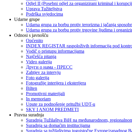
Odjel II (Posebni odjel za organizirani kriminal i korupci
Uprava Tužiteljstva
Podrška svjedocima
Udarne grupe
Udarna grupa za borbu protiv terorizma i jačanja sposobn
Udarna grupa za borbu protiv trgovine ljudima i organizir
Odnosi s javnošću
Općenito
INDEX REGISTAR raspoloživih informacija pod kontrol
Vodič o pristupu informacijama
Najčešća pitanja
Video galerija
Други о нама - ПРЕСC
Zahtjev za intervju
Foto galerija
Fotografije interijera i eksterijera
Bilten
Promotivni materijali
In memoriam
Upute za podnošenje pritužbi UDT-u
SKY I ANOM PREDMETI
Pravna suradnja
Suradnja Tužilaštva BiH na međunarodnom, regionalnom
Suradnja sa domaćim institucijama
Suradnja sa tužilaštvima jugoistočne Evrope/zapadnog B