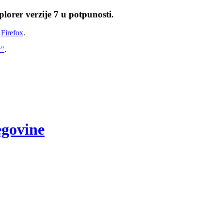
lorer verzije 7 u potpunosti.
i
Firefox
.
w"
.
egovine