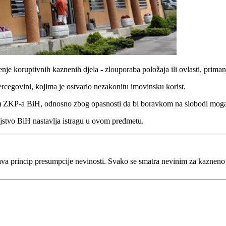
 koruptivnih kaznenih djela - zlouporaba položaja ili ovlasti, primanje
rcegovini, kojima je ostvario nezakonitu imovinsku korist.
b) ZKP-a BiH, odnosno zbog opasnosti da bi boravkom na slobodi mogao om
ljstvo BiH nastavlja istragu u ovom predmetu.
va princip presumpcije nevinosti. Svako se smatra nevinim za kaznen