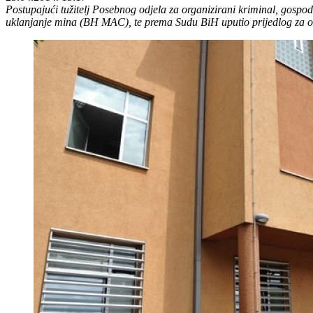
Postupajući tužitelj Posebnog odjela za organizirani kriminal, gospo
uklanjanje mina (BH MAC), te prema Sudu BiH uputio prijedlog za od