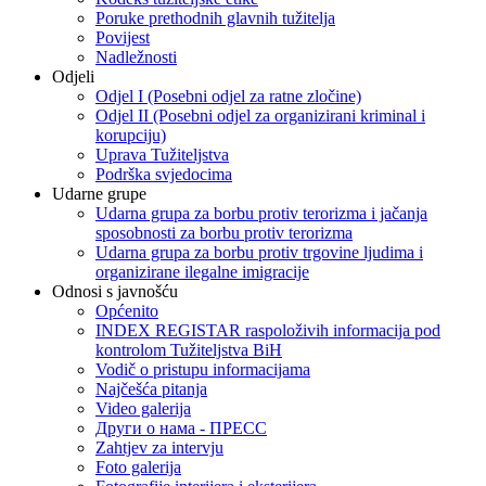
Poruke prethodnih glavnih tužitelja
Povijest
Nadležnosti
Odjeli
Odjel I (Posebni odjel za ratne zločine)
Odjel II (Posebni odjel za organizirani kriminal i
korupciju)
Uprava Tužiteljstva
Podrška svjedocima
Udarne grupe
Udarna grupa za borbu protiv terorizma i jačanja
sposobnosti za borbu protiv terorizma
Udarna grupa za borbu protiv trgovine ljudima i
organizirane ilegalne imigracije
Odnosi s javnošću
Općenito
INDEX REGISTAR raspoloživih informacija pod
kontrolom Tužiteljstva BiH
Vodič o pristupu informacijama
Najčešća pitanja
Video galerija
Други о нама - ПРЕСC
Zahtjev za intervju
Foto galerija