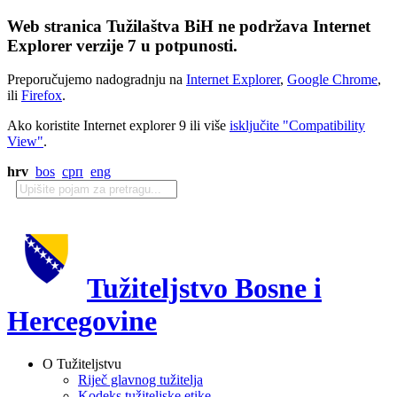
Web stranica Tužilaštva BiH ne podržava Internet
Explorer verzije 7 u potpunosti.
Preporučujemo nadogradnju na
Internet Explorer
,
Google Chrome
,
ili
Firefox
.
Ako koristite Internet explorer 9 ili više
isključite "Compatibility
View"
.
hrv
bos
срп
eng
Tužiteljstvo Bosne i
Hercegovine
O Tužiteljstvu
Riječ glavnog tužitelja
Kodeks tužiteljske etike