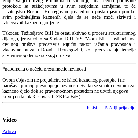
Potpisivanjem ovog Protokola o suradnji, imat ćemo potpisane
protokole sa tužiteljstvima u svim susjednim zemljama, te će
Tužiteljstvo Bosne i Hercegovine još jednom poslati jasnu poruku
svim počiniteljima kaznenih djela da se neće moći skrivati i
izbjegavati kazneno gonjenje.
Također, Tužiteljstvo BiH će ostati aktivno u procesu strukturiranog
dijaloga, jer zajedno sa Sudom BiH, VSTV-om BiH i institucijama
civilnog društva predstavlja ključni faktor jačanja pravosuđa i
vladavine prava u Bosni i Hercegovini, koji predstavljaju temelje
suvremenog demokratskog društva.
*napomena o načelu presumpcije nevinosti
Ovom objavom ne prejudicira se ishod kaznenog postupka i ne
narušava princip presumpcije nevinosti. Svako se smatra nevinim za
kazneno djelo dok se pravomoćnom presudom ne utvrdi njegova
krivnja (članak 3. stavak 1. ZKP-a BiH).
Ispiši
Pošalji prijatelju
Video
Arhiva