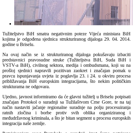
Tužiteljstvo BiH smatra negativnim poteze Vijeća ministara BiH
kojima je odgođena sjednica strukturiranog dijaloga 29. 04. 2014.
godine u Briselu.
Na ovaj način se iz strukturiranog dijaloga pokušavaju izbaciti
predstavnici pravosudne struke (Tužiteljstva BiH, Suda BiH i
VSTV-a BiH), civilnog sektora, medija i ombudsmana, koji su na
prošloj sjednici napravili pozitivan zaokret i značajan pomak u
pravcu ispunjavanja uvjeta iz poglavlja 23. i 24. u okviru procesa
približavanja BiH europskim integracijama, što nekim političkim
strukturama ne odgovara.
Ujedno, javnost informiramo da će glavni tužitelj u Briselu potpisati
značajan Protokol o suradnji sa Tužilaštvom Crne Gore, te na taj
način nastaviti jačanje regionalne suradnje na polju procesuiranja
ratnih zločina i borbe protiv svih oblika organiziranog i
međudržavnog kriminala, a što je bitan segment u procesu europskih
integracija naše zemlje.