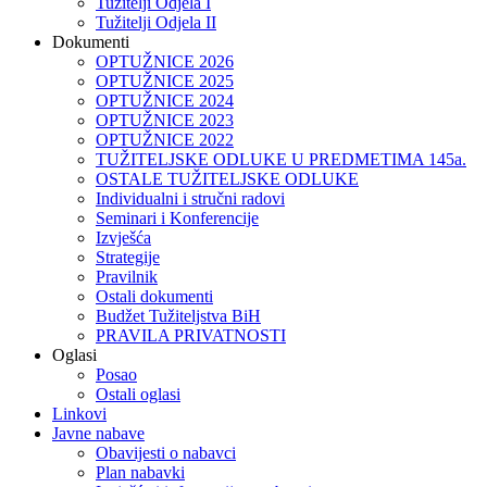
Tužitelji Odjela I
Tužitelji Odjela II
Dokumenti
OPTUŽNICE 2026
OPTUŽNICE 2025
OPTUŽNICE 2024
OPTUŽNICE 2023
OPTUŽNICE 2022
TUŽITELJSKE ODLUKE U PREDMETIMA 145a.
OSTALE TUŽITELJSKE ODLUKE
Individualni i stručni radovi
Seminari i Konferencije
Izvješća
Strategije
Pravilnik
Ostali dokumenti
Budžet Tužiteljstva BiH
PRAVILA PRIVATNOSTI
Oglasi
Posao
Ostali oglasi
Linkovi
Javne nabave
Obavijesti o nabavci
Plan nabavki