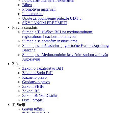
Fotografije interijera i eksterijera
Bilten
Promotivni materijali
In memoriam
Upute za podnošenje pritužbi UDT-u
SKY I ANOM PREDMETI
Pravna suradnja
Suradnja Tužilaštva BiH na međunarodnom,
regionalnom i nacionalnom nivou
Suradnja sa domaćim institucijama
Suradnja sa tužilaštvima jugoistočne Evrope/zapadnog
Balkana
Suradnja sa Međunarodnim krivičnim sudom za bivšu
Jugoslaviju
Zakoni
Zakon o Тužiteljstvu BiH
Zakon o Sudu BiH
Kazneno pravo
Građansko pravo
Zakoni FBIH
Zakoni RS
Zakoni Brčko Distrikt
Ostali propisi
Tužitelji
Glavni tužitelj