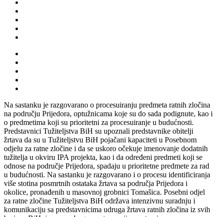
Na sastanku je razgovarano o procesuiranju predmeta ratnih zločina
na području Prijedora, optužnicama koje su do sada podignute, kao i
o predmetima koji su prioritetni za procesuiranje u budućnosti.
Predstavnici Tužiteljstva BiH su upoznali predstavnike obitelji
žrtava da su u Tužiteljstvu BiH pojačani kapaciteti u Posebnom
odjelu za ratne zločine i da se uskoro očekuje imenovanje dodatnih
tužitelja u okviru IPA projekta, kao i da određeni predmeti koji se
odnose na područje Prijedora, spadaju u prioritetne predmete za rad
u budućnosti. Na sastanku je razgovarano i o procesu identificiranja
više stotina posmrtnih ostataka žrtava sa područja Prijedora i
okolice, pronađenih u masovnoj grobnici Tomašica. Posebni odjel
za ratne zločine Tužiteljstva BiH održava intenzivnu suradnju i
komunikaciju sa predstavnicima udruga žrtava ratnih zločina iz svih