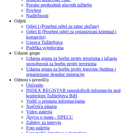
Poruke prethodnih glavnih tužitelja
Povijest
Nadležnosti
Odjeli
Odjel I (Posebni odjel za ratne zločine)
Odjel II (Posebni odjel za organizirani kriminal i
korupciju)
Uprava Tužiteljstva
Podrška svjedocima
Udarne grupe
Udarna grupa za borbu protiv terorizma i jačanja
sposobnosti za borbu protiv terorizma
Udarna grupa za borbu protiv trgovine ljudima i
organizirane ilegalne imigracije
Odnosi s javnošću
Općenito
INDEX REGISTAR raspoloživih informacija pod
kontrolom Tužiteljstva BiH
Vodič o pristupu informacijama
Najčešća pitanja
Video galerija
Други о нама - ПРЕСC
Zahtjev za intervju
Foto galerija