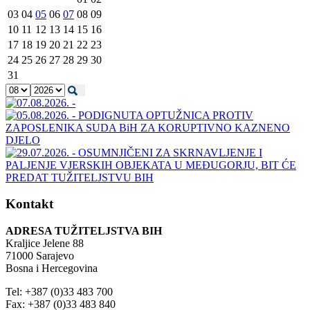
03
04
05
06
07
08
09
10
11
12
13
14
15
16
17
18
19
20
21
22
23
24
25
26
27
28
29
30
31
Kontakt
ADRESA TUŽITELJSTVA BIH
Kraljice Jelene 88
71000 Sarajevo
Bosna i Hercegovina
Tel: +387 (0)33 483 700
Fax: +387 (0)33 483 840