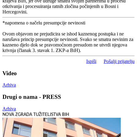
krajeva BiH, jer ove udruge smatra svojim partnerima u procesu
otkrivanja i procesuiranja ratnih zločina počinjenih u Bosni i
Hercegovini.
*napomena o načelu presumpcije nevinosti
Ovom objavom ne prejudicira se ishod kaznenog postupka i ne
narušava princip presumpcije nevinosti. Svako se smatra nevinim za
kazneno djelo dok se pravomoćnom presudom ne utvrdi njegova
krivnja (članak 3. stavak 1. ZKP-a BiH).
Ispiši
Pošalji prijatelju
Video
Arhiva
Drugi o nama - PRESS
Arhiva
NOVA ZGRADA TUŽITELJSTVA BIH