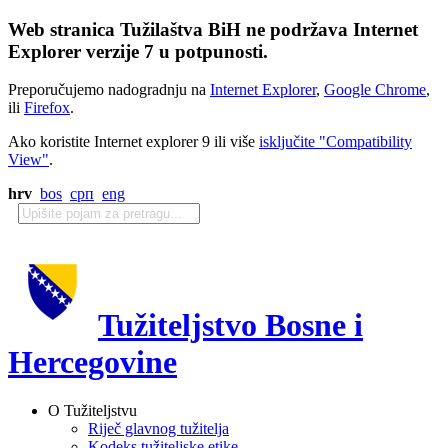
Web stranica Tužilaštva BiH ne podržava Internet
Explorer verzije 7 u potpunosti.
Preporučujemo nadogradnju na
Internet Explorer
,
Google Chrome
,
ili
Firefox
.
Ako koristite Internet explorer 9 ili više
isključite "Compatibility
View"
.
hrv
bos
срп
eng
Tužiteljstvo Bosne i
Hercegovine
O Tužiteljstvu
Riječ glavnog tužitelja
Kodeks tužiteljske etike