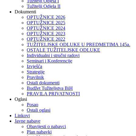
Tužitelji Odjela I
Tužitelji Odjela II
Dokumenti
OPTUŽNICE 2026
OPTUŽNICE 2025
OPTUŽNICE 2024
OPTUŽNICE 2023
OPTUŽNICE 2022
TUŽITELJSKE ODLUKE U PREDMETIMA 145a.
OSTALE TUŽITELJSKE ODLUKE
Individualni i stručni radovi
Seminari i Konferencije
Izvješća
Strategije
Pravilnik
Ostali dokumenti
Budžet Tužiteljstva BiH
PRAVILA PRIVATNOSTI
Oglasi
Posao
Ostali oglasi
Linkovi
Javne nabave
Obavijesti o nabavci
Plan nabavki