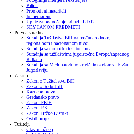
Fotografije interijera i eksterijera
Bilten
Promotivni materijali
In memoriam
Upute za podnošenje pritužbi UDT-u
SKY I ANOM PREDMETI
Pravna suradnja
Suradnja Tužilaštva BiH na međunarodnom,
regionalnom i nacionalnom nivou
Suradnja sa domaćim institucijama
Suradnja sa tužilaštvima jugoistočne Evrope/zapadnog
Balkana
Suradnja sa Međunarodnim krivičnim sudom za bivšu
Jugoslaviju
Zakoni
Zakon o Тužiteljstvu BiH
Zakon o Sudu BiH
Kazneno pravo
Građansko pravo
Zakoni FBIH
Zakoni RS
Zakoni Brčko Distrikt
Ostali propisi
Tužitelji
Glavni tužitelj