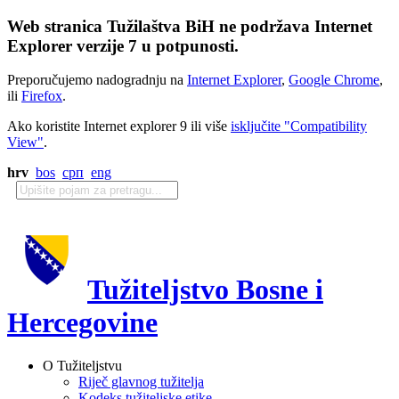
Web stranica Tužilaštva BiH ne podržava Internet
Explorer verzije 7 u potpunosti.
Preporučujemo nadogradnju na
Internet Explorer
,
Google Chrome
,
ili
Firefox
.
Ako koristite Internet explorer 9 ili više
isključite "Compatibility
View"
.
hrv
bos
срп
eng
Tužiteljstvo Bosne i
Hercegovine
O Tužiteljstvu
Riječ glavnog tužitelja
Kodeks tužiteljske etike