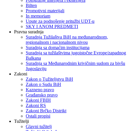
Fotografije interijera i eksterijera
Bilten
Promotivni materijali
In memoriam
Upute za podnošenje pritužbi UDT-u
SKY I ANOM PREDMETI
Pravna suradnja
Suradnja Tužilaštva BiH na međunarodnom,
regionalnom i nacionalnom nivou
Suradnja sa domaćim institucijama
Suradnja sa tužilaštvima jugoistočne Evrope/zapadnog
Balkana
Suradnja sa Međunarodnim krivičnim sudom za bivšu
Jugoslaviju
Zakoni
Zakon o Тužiteljstvu BiH
Zakon o Sudu BiH
Kazneno pravo
Građansko pravo
Zakoni FBIH
Zakoni RS
Zakoni Brčko Distrikt
Ostali propisi
Tužitelji
Glavni tužitelj