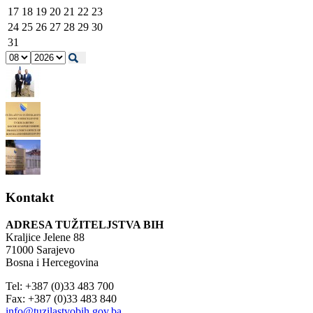
17
18
19
20
21
22
23
24
25
26
27
28
29
30
31
Kontakt
ADRESA TUŽITELJSTVA BIH
Kraljice Jelene 88
71000 Sarajevo
Bosna i Hercegovina
Tel: +387 (0)33 483 700
Fax: +387 (0)33 483 840
info@tuzilastvobih.gov.ba