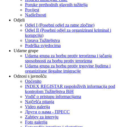
Poruke prethodnih glavnih tužitelja
Povijest
Nadležnosti
Odjeli
Odjel I (Posebni odjel za ratne zločine)
Odjel II (Posebni odjel za organizirani kriminal i
korupciju)
Uprava Tužiteljstva
Podrška svjedocima
Udarne grupe
Udarna grupa za borbu protiv terorizma i jačanja
sposobnosti za borbu protiv terorizma
Udarna grupa za borbu protiv trgovine ljudima i
organizirane ilegalne imigracije
Odnosi s javnošću
Općenito
INDEX REGISTAR raspoloživih informacija pod
kontrolom Tužiteljstva BiH
Vodič o pristupu informacijama
Najčešća pitanja
Video galerija
Други о нама - ПРЕСC
Zahtjev za intervju
Foto galerija