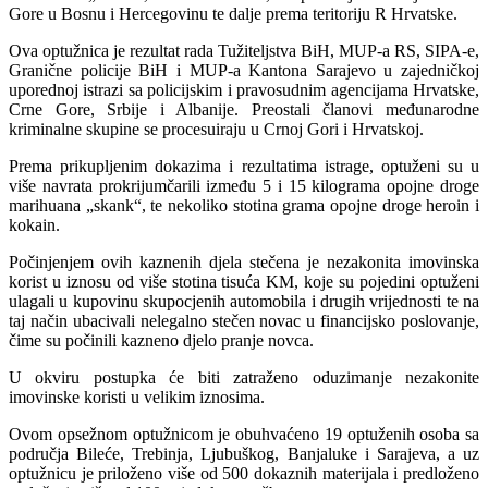
Gore u Bosnu i Hercegovinu te dalje prema teritoriju R Hrvatske.
Ova optužnica je rezultat rada Tužiteljstva BiH, MUP-a RS, SIPA-e,
Granične policije BiH i MUP-a Kantona Sarajevo u zajedničkoj
uporednoj istrazi sa policijskim i pravosudnim agencijama Hrvatske,
Crne Gore, Srbije i Albanije. Preostali članovi međunarodne
kriminalne skupine se procesuiraju u Crnoj Gori i Hrvatskoj.
Prema prikupljenim dokazima i rezultatima istrage, optuženi su u
više navrata prokrijumčarili između 5 i 15 kilograma opojne droge
marihuana „skank“, te nekoliko stotina grama opojne droge heroin i
kokain.
Počinjenjem ovih kaznenih djela stečena je nezakonita imovinska
korist u iznosu od više stotina tisuća KM, koje su pojedini optuženi
ulagali u kupovinu skupocjenih automobila i drugih vrijednosti te na
taj način ubacivali nelegalno stečen novac u financijsko poslovanje,
čime su počinili kazneno djelo pranje novca.
U okviru postupka će biti zatraženo oduzimanje nezakonite
imovinske koristi u velikim iznosima.
Ovom opsežnom optužnicom je obuhvaćeno 19 optuženih osoba sa
područja Bileće, Trebinja, Ljubuškog, Banjaluke i Sarajeva, a uz
optužnicu je priloženo više od 500 dokaznih materijala i predloženo