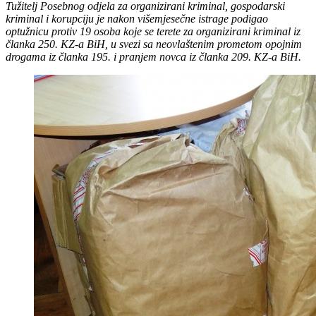
Tužitelj Posebnog odjela za organizirani kriminal, gospodarski
kriminal i korupciju je nakon višemjesečne istrage podigao
optužnicu protiv 19 osoba koje se terete za organizirani kriminal iz
članka 250. KZ-a BiH, u svezi sa neovlaštenim prometom opojnim
drogama iz članka 195. i pranjem novca iz članka 209. KZ-a BiH.