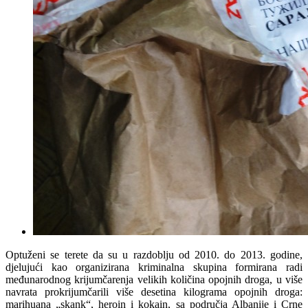
Optuženi se terete da su u razdoblju od 2010. do 2013. godine,
djelujući kao organizirana kriminalna skupina formirana radi
međunarodnog krijumčarenja velikih količina opojnih droga, u više
navrata prokrijumčarili više desetina kilograma opojnih droga:
marihuana „skank“, heroin i kokain, sa područja Albanije i Crne