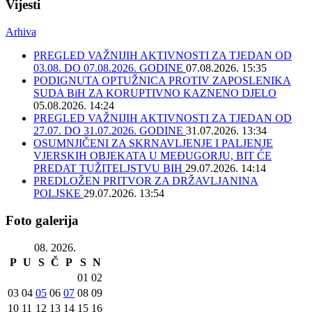
Vijesti
Arhiva
PREGLED VAŽNIJIH AKTIVNOSTI ZA TJEDAN OD
03.08. DO 07.08.2026. GODINE
07.08.2026. 15:35
PODIGNUTA OPTUŽNICA PROTIV ZAPOSLENIKA
SUDA BiH ZA KORUPTIVNO KAZNENO DJELO
05.08.2026. 14:24
PREGLED VAŽNIJIH AKTIVNOSTI ZA TJEDAN OD
27.07. DO 31.07.2026. GODINE
31.07.2026. 13:34
OSUMNJIČENI ZA SKRNAVLJENJE I PALJENJE
VJERSKIH OBJEKATA U MEĐUGORJU, BIT ĆE
PREDAT TUŽITELJSTVU BIH
29.07.2026. 14:14
PREDLOŽEN PRITVOR ZA DRŽAVLJANINA
POLJSKE
29.07.2026. 13:54
Foto galerija
08. 2026.
P
U
S
Č
P
S
N
01
02
03
04
05
06
07
08
09
10
11
12
13
14
15
16