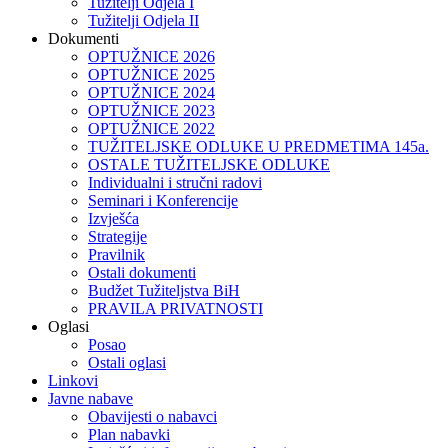
Tužitelji Odjela I
Tužitelji Odjela II
Dokumenti
OPTUŽNICE 2026
OPTUŽNICE 2025
OPTUŽNICE 2024
OPTUŽNICE 2023
OPTUŽNICE 2022
TUŽITELJSKE ODLUKE U PREDMETIMA 145a.
OSTALE TUŽITELJSKE ODLUKE
Individualni i stručni radovi
Seminari i Konferencije
Izvješća
Strategije
Pravilnik
Ostali dokumenti
Budžet Tužiteljstva BiH
PRAVILA PRIVATNOSTI
Oglasi
Posao
Ostali oglasi
Linkovi
Javne nabave
Obavijesti o nabavci
Plan nabavki