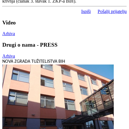
krivnja (članak 3. stavak 1. ZKP-a BiH).
Ispiši
Pošalji prijatelju
Video
Arhiva
Drugi o nama - PRESS
Arhiva
NOVA ZGRADA TUŽITELJSTVA BIH