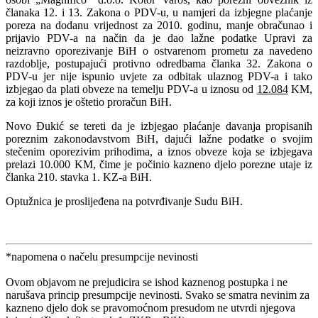
članaka 12. i 13. Zakona o PDV-u, u namjeri da izbjegne plaćanje
poreza na dodanu vrijednost za 2010. godinu, manje obračunao i
prijavio PDV-a na način da je dao lažne podatke Upravi za
neizravno oporezivanje BiH o ostvarenom prometu za navedeno
razdoblje, postupajući protivno odredbama članka 32. Zakona o
PDV-u jer nije ispunio uvjete za odbitak ulaznog PDV-a i tako
izbjegao da plati obveze na temelju PDV-a u iznosu od
12.084
KM,
za koji iznos je oštetio proračun BiH.
Novo Đukić se tereti da je izbjegao plaćanje davanja propisanih
poreznim zakonodavstvom BiH, dajući lažne podatke o svojim
stečenim oporezivim prihodima, a iznos obveze koja se izbjegava
prelazi 10.000 KM, čime je počinio kazneno djelo porezne utaje iz
članka 210. stavka 1. KZ-a BiH.
Optužnica je proslijeđena na potvrđivanje Sudu BiH.
*napomena o načelu presumpcije nevinosti
Ovom objavom ne prejudicira se ishod kaznenog postupka i ne
narušava princip presumpcije nevinosti. Svako se smatra nevinim za
kazneno djelo dok se pravomoćnom presudom ne utvrdi njegova