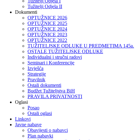
Tužitelji Odjela I
Tužitelji Odjela II
Dokumenti
OPTUŽNICE 2026
OPTUŽNICE 2025
OPTUŽNICE 2024
OPTUŽNICE 2023
OPTUŽNICE 2022
TUŽITELJSKE ODLUKE U PREDMETIMA 145a.
OSTALE TUŽITELJSKE ODLUKE
Individualni i stručni radovi
Seminari i Konferencije
Izvješća
Strategije
Pravilnik
Ostali dokumenti
Budžet Tužiteljstva BiH
PRAVILA PRIVATNOSTI
Oglasi
Posao
Ostali oglasi
Linkovi
Javne nabave
Obavijesti o nabavci
Plan nabavki