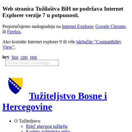
Web stranica Tužilaštva BiH ne podržava Internet
Explorer verzije 7 u potpunosti.
Preporučujemo nadogradnju na
Internet Explorer
,
Google Chrome
,
ili
Firefox
.
Ako koristite Internet explorer 9 ili više
isključite "Compatibility
View"
.
hrv
bos
срп
eng
Tužiteljstvo Bosne i
Hercegovine
O Tužiteljstvu
Riječ glavnog tužitelja
Kodeks tužiteljske etike