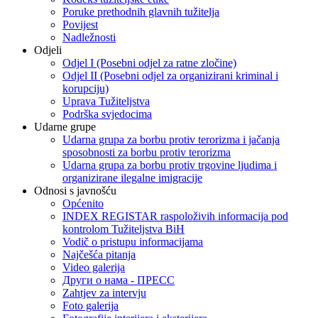
Poruke prethodnih glavnih tužitelja
Povijest
Nadležnosti
Odjeli
Odjel I (Posebni odjel za ratne zločine)
Odjel II (Posebni odjel za organizirani kriminal i
korupciju)
Uprava Tužiteljstva
Podrška svjedocima
Udarne grupe
Udarna grupa za borbu protiv terorizma i jačanja
sposobnosti za borbu protiv terorizma
Udarna grupa za borbu protiv trgovine ljudima i
organizirane ilegalne imigracije
Odnosi s javnošću
Općenito
INDEX REGISTAR raspoloživih informacija pod
kontrolom Tužiteljstva BiH
Vodič o pristupu informacijama
Najčešća pitanja
Video galerija
Други о нама - ПРЕСC
Zahtjev za intervju
Foto galerija