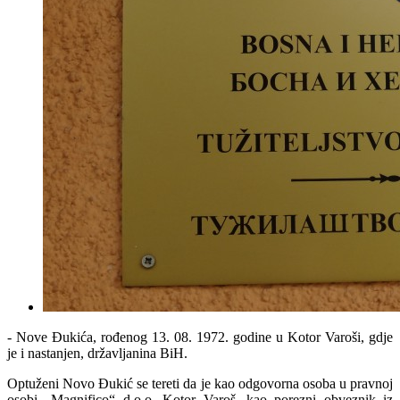
- Nove Đukića, rođenog 13. 08. 1972. godine u Kotor Varoši, gdje
je i nastanjen, državljanina BiH.
Optuženi Novo Đukić se tereti da je kao odgovorna osoba u pravnoj
osobi „Magnifico“ d.o.o. Kotor Varoš, kao porezni obveznik iz