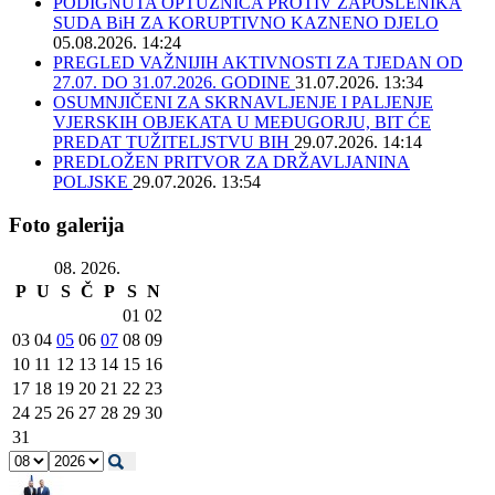
PODIGNUTA OPTUŽNICA PROTIV ZAPOSLENIKA
SUDA BiH ZA KORUPTIVNO KAZNENO DJELO
05.08.2026. 14:24
PREGLED VAŽNIJIH AKTIVNOSTI ZA TJEDAN OD
27.07. DO 31.07.2026. GODINE
31.07.2026. 13:34
OSUMNJIČENI ZA SKRNAVLJENJE I PALJENJE
VJERSKIH OBJEKATA U MEĐUGORJU, BIT ĆE
PREDAT TUŽITELJSTVU BIH
29.07.2026. 14:14
PREDLOŽEN PRITVOR ZA DRŽAVLJANINA
POLJSKE
29.07.2026. 13:54
Foto galerija
08. 2026.
P
U
S
Č
P
S
N
01
02
03
04
05
06
07
08
09
10
11
12
13
14
15
16
17
18
19
20
21
22
23
24
25
26
27
28
29
30
31