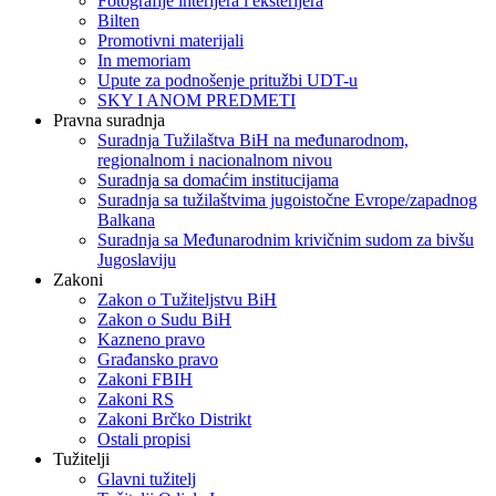
Fotografije interijera i eksterijera
Bilten
Promotivni materijali
In memoriam
Upute za podnošenje pritužbi UDT-u
SKY I ANOM PREDMETI
Pravna suradnja
Suradnja Tužilaštva BiH na međunarodnom,
regionalnom i nacionalnom nivou
Suradnja sa domaćim institucijama
Suradnja sa tužilaštvima jugoistočne Evrope/zapadnog
Balkana
Suradnja sa Međunarodnim krivičnim sudom za bivšu
Jugoslaviju
Zakoni
Zakon o Тužiteljstvu BiH
Zakon o Sudu BiH
Kazneno pravo
Građansko pravo
Zakoni FBIH
Zakoni RS
Zakoni Brčko Distrikt
Ostali propisi
Tužitelji
Glavni tužitelj